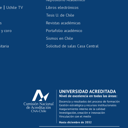
correo uchile
|
le
Uchile TV
Libros electrónicos
nas blancas
Tesis U. de Chile
os
Revistas académicas
, sexual y violencia
Denuncias administrativas
 y coro
Portafolio académico
Sismos en Chile
itaria
Solicitud de salas Casa Central