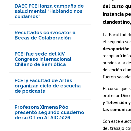
del curso qu
DAEC FCEI lanza campaña de
salud mental “Hablando nos
instancia p
cuidamos”
clandestino
Resultados convocatoria
La Facultad de
Becas de Colaboración
el segundo se
desaparición 
FCEI fue sede del XIV
recopilará inf
Congreso Internacional
previos a la d
Chileno de Semiótica
detención cla
fueron sacadas
FCEI y Facultad de Artes
organizan ciclo de escucha
El curso, que 
de podcasts
profesor Dino 
y Televisión 
Profesora Ximena Póo
las comunicac
presentó segundo cuaderno
de su GT en ALAIC 2026
Con este elec
del trabajo co