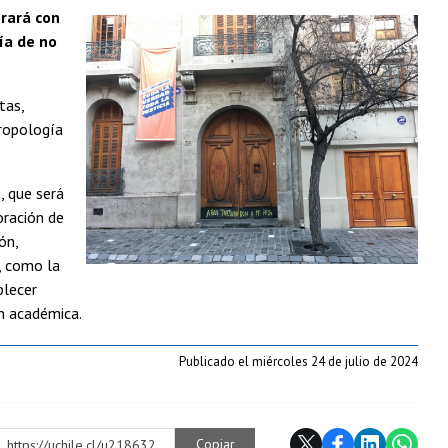
rará con
ía de no
tas,
tropología
, que será
oración de
ón,
, como la
blecer
n académica.
Publicado el miércoles 24 de julio de 2024
Copiar
https://uchile.cl/u218632