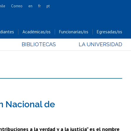
hile
Correo
en
fr
pt
Artes
Cs. Agronómicas
diantes
Académicas/os
Funcionarias/os
Egresadas/os
Cs. Forestales y Conservación
BIBLIOTECAS
LA UNIVERSIDAD
Cs. Sociales
Comunicación e Imagen
Economía y Negocios
Gobierno
Odontología
Estudios Internacionales
Bachillerato
an Nacional de
Hospital Clínico
ribuciones a la verdad y a la justicia” es el nombre