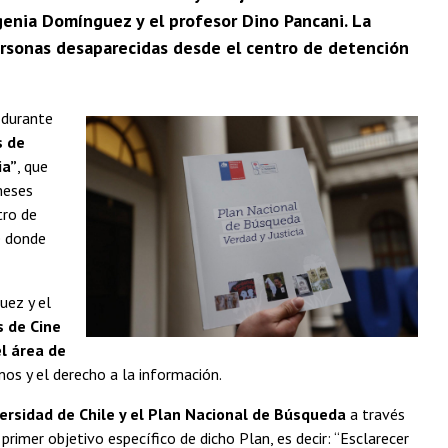
ugenia Domínguez y el profesor Dino Pancani. La
personas desaparecidas desde el centro de detención
 durante
s de
ia”
, que
meses
tro de
e donde
uez y el
s de Cine
el área de
os y el derecho a la información.
iversidad de Chile y el Plan Nacional de Búsqueda
a través
rimer objetivo específico de dicho Plan, es decir: “Esclarecer