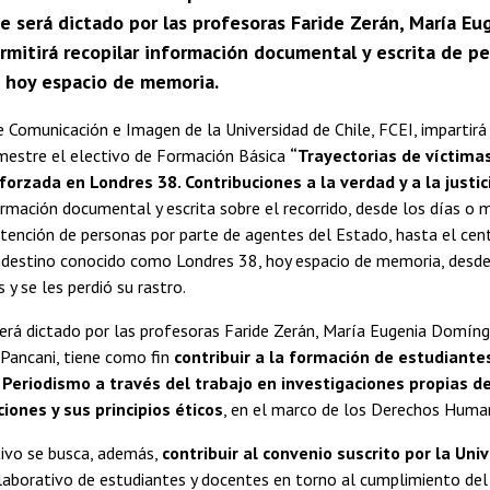
e será dictado por las profesoras Faride Zerán, María E
ermitirá recopilar información documental y escrita de 
, hoy espacio de memoria.
 Comunicación e Imagen de la Universidad de Chile, FCEI, impartirá
mestre el electivo de Formación Básica
“Trayectorias de víctima
forzada en Londres 38. Contribuciones a la verdad y a la justic
ormación documental y escrita sobre el recorrido, desde los días o 
etención de personas por parte de agentes del Estado, hasta el cen
ndestino conocido como Londres 38, hoy espacio de memoria, desd
 y se les perdió su rastro.
será dictado por las profesoras Faride Zerán, María Eugenia Domíng
Pancani, tiene como fin
contribuir a la formación de estudiante
y Periodismo a través del trabajo en investigaciones propias d
iones y sus principios éticos
, en el marco de los Derechos Human
tivo se busca, además,
contribuir al convenio suscrito por la Un
laborativo de estudiantes y docentes en torno al cumplimiento del p