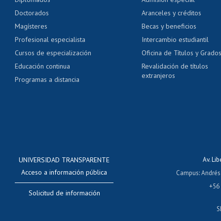
Pago de arancel y cré
Doctorados
Aranceles y créditos
Certificado de títulos 
Magísteres
Becas y beneficios
Profesional especialista
Intercambio estudiantil
Mi Uchile
Ayu
Cursos de especialización
Oficina de Títulos y Grado
Educación continua
Revalidación de títulos
extranjeros
Programas a distancia
UNIVERSIDAD TRANSPARENTE
Av. Li
Acceso a información pública
Campus
:
Andrés
+56
Solicitud de información
S