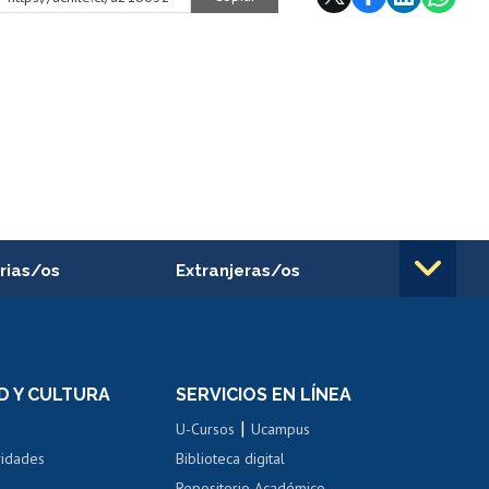
rias/os
Extranjeras/os
rnos de
Revalidación y reconocimiento
n
de títulos
el personal
Postulación al Programa de
Movilidad Estudiantil
D Y CULTURA
SERVICIOS EN LÍNEA
ovilidad interna
Inscripción de asignaturas
|
 de renta
U-Cursos
Ucampus
Cursos de español
 de renta
vidades
Biblioteca digital
Repositorio Académico