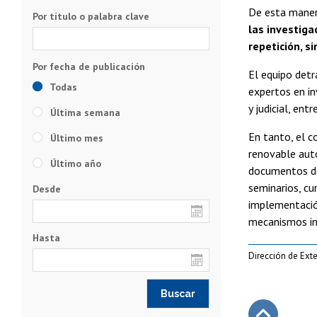
De esta manera
Por título o palabra clave
las investiga
repetición, s
El equipo det
Todas
expertos en in
y judicial, entr
Última semana
En tanto, el c
Último mes
renovable auto
Último año
documentos de 
seminarios, cu
Desde
implementación
mecanismos int
Hasta
Dirección de Exte