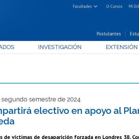
Facultades
U-Cursos
Mi Uc
Arquitectura y Urbanismo
Ciencias
Postulantes
Estu
Cs. Físicas y Matemáticas
ADOS
INVESTIGACIÓN
EXTENSIÓN
Cs. Químicas y Farmacéuticas
Cs. Veterinarias y Pecuarias
Derecho
Filosofía y Humanidades
Medicina
Estudios Avanzados en Educación
l segundo semestre de 2024
Nutrición y Tecnología de
mpartirá electivo en apoyo al Pl
Alimentos
eda
s de víctimas de desaparición forzada en Londres 38. Cont