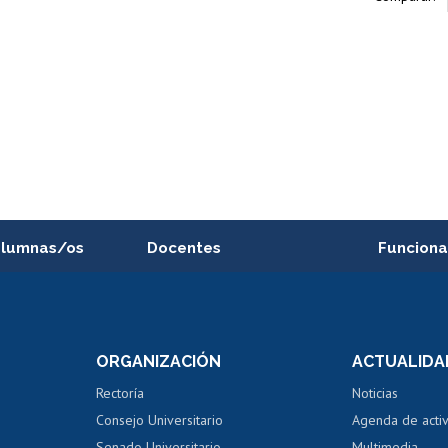
alumnas/os
Docentes
Funciona
Postulación a concursos
Cursos inte
internos de investigación
capacitació
e asignaturas
Consulta a bases de datos
Bienestar d
 de notas
ORGANIZACIÓN
ACTUALIDA
Perfeccionamiento
Portal de m
 regular
Editar Portafolio Académico
Certificado
Rectoría
Noticias
tal
Evaluación docente
Certificado
Consejo Universitario
Agenda de acti
dito alumnos
honorarios
Calificación académica
Senado Universitario
Multimedia