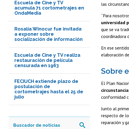
Escuela de Cine y TV
las circunstan
acumula 71 cortometrajes en
OndaMedia
“Para nosotro
universidad p
Rosalía Winocur fue invitada
que se va trad
a exponer sobre
coordinadora d
socialización de información
En ese sentido
elaboración de
Escuela de Cine y TV realiza
restauración de película
censurada en 1963
Sobre e
FECIUCH extiende plazo de
El Plan Nacio
postulación de
circunstancia
cortometrajes hasta el 25 de
julio
conformidad co
Junto al primer
respecto de lo
reparación y g