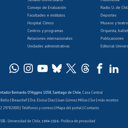
dito exalumnos
Gestión de 
Consejo de Evaluación
Radio U. de Chi
Postulación al AUCAI
y grados
Editar pági
Facultades e institutos
Deportes
Hospital Clínico
Museos y teatr
da tecnológica
Tarjeta TUI
Wifi
Acoso laboral
s
Centros y programas
Orquesta, ballet
Relaciones internacionales
Publicaciones
Unidades administrativas
Editorial Univers
bertador Bernardo O'Higgins 1058, Santiago de Chile,
Casa Central
 Bello
|
Beauchef
|
Dra. Eloísa Díaz
|
Juan Gómez Millas
|
Sur
|
más recintos
 2 29782000
|
Teléfonos y correos
|
Mapa del portal
|
Contacto
ISIB
Universidad de Chile
Política de privacidad
-
, 1994-2026 -