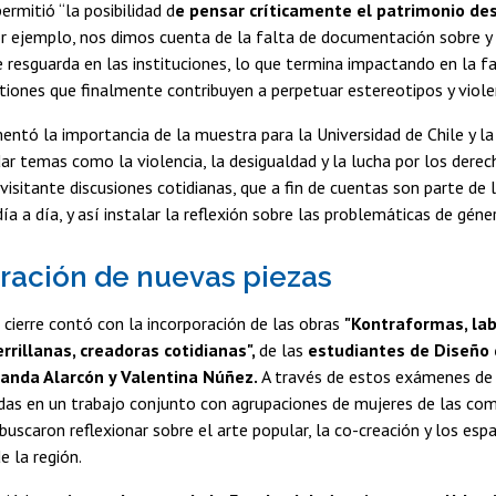
ermitió “la posibilidad d
e pensar críticamente el patrimonio de
r ejemplo, nos dimos cuenta de la falta de documentación sobre y
 resguarda en las instituciones, lo que termina impactando en la fal
iones que finalmente contribuyen a perpetuar estereotipos y violenc
ntó la importancia de la muestra para la Universidad de Chile y l
ar temas como la violencia, la desigualdad y la lucha por los derec
 visitante discusiones cotidianas, que a fin de cuentas son parte de 
ía a día, y así instalar la reflexión sobre las problemáticas de géner
ración de nuevas piezas
e cierre contó con la incorporación de las obras
"Kontraformas, lab
errillanas, creadoras cotidianas",
de las
estudiantes de Diseño 
nanda Alarcón y Valentina Núñez.
A través de estos exámenes de 
das en un trabajo conjunto con agrupaciones de mujeres de las comu
buscaron reflexionar sobre el arte popular, la co-creación y los esp
de la región.