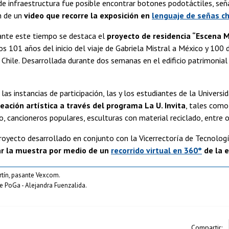
e infraestructura fue posible encontrar botones podotáctiles, seña
n de un
video que recorre la exposición en
lenguaje de señas ch
ante este tiempo se destaca el
proyecto de residencia “Escena M
 101 años del inicio del viaje de Gabriela Mistral a México y 100
 Chile. Desarrollada durante dos semanas en el edificio patrimonial d
las instancias de participación, las y los estudiantes de la Universid
reación artística a través del programa La U. Invita
, tales como:
, cancioneros populares, esculturas con material reciclado, entre 
oyecto desarrollado en conjunto con la Vicerrectoría de Tecnología
ar la muestra por medio de un
recorrido virtual en 360°
de la e
rtín, pasante Vexcom.
pe PoGa - Alejandra Fuenzalida.
Compartir: