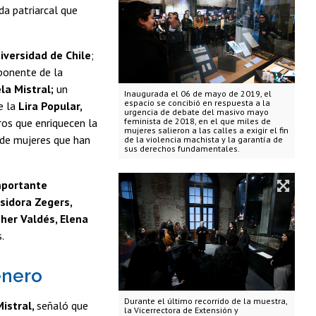
da patriarcal que
iversidad de Chile
;
ponente de la
la Mistral;
un
Inaugurada el 06 de mayo de 2019, el
espacio se concibió en respuesta a la
e la
Lira Popular,
urgencia de debate del masivo mayo
ros que enriquecen la
feminista de 2018, en el que miles de
mujeres salieron a las calles a exigir el fin
s de mujeres que han
de la violencia machista y la garantía de
sus derechos fundamentales.
importante
Isidora Zegers,
ther Valdés, Elena
.
énero
Durante el último recorrido de la muestra,
istral,
señaló que
la Vicerrectora de Extensión y