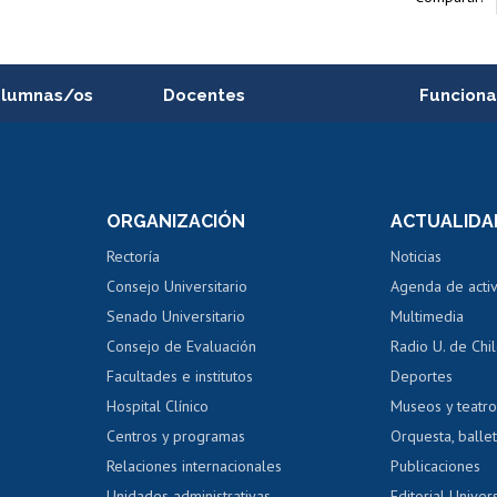
alumnas/os
Docentes
Funciona
Postulación a concursos
Cursos inte
internos de investigación
capacitació
e asignaturas
Consulta a bases de datos
Bienestar d
 de notas
ORGANIZACIÓN
ACTUALIDA
Perfeccionamiento
Portal de m
 regular
Editar Portafolio Académico
Certificado
Rectoría
Noticias
tal
Evaluación docente
Certificado
Consejo Universitario
Agenda de acti
dito alumnos
honorarios
Calificación académica
Senado Universitario
Multimedia
dito exalumnos
Gestión de 
Consejo de Evaluación
Radio U. de Chi
Postulación al AUCAI
y grados
Editar pági
Facultades e institutos
Deportes
Hospital Clínico
Museos y teatr
da tecnológica
Tarjeta TUI
Wifi
Acoso laboral
s
Centros y programas
Orquesta, ballet
Relaciones internacionales
Publicaciones
Unidades administrativas
Editorial Univers