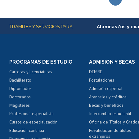
Subir
Más información
TRÁMITES Y SERVICIOS PARA
Alumnas/os y ex
Matrícula en línea
Inscripción y cambio d
Consulta y certificado
PROGRAMAS DE ESTUDIO
ADMISIÓN Y BECAS
Certificado de alumno
Carreras y licenciaturas
DEMRE
Servicio médico y den
Bachillerato
Postulaciones
Pago de arancel y cré
Diplomados
Admisión especial
Pago de arancel y cré
Doctorados
Aranceles y créditos
Certificado de títulos 
Magísteres
Becas y beneficios
Profesional especialista
Intercambio estudiantil
Mi Uchile
Ayu
Cursos de especialización
Oficina de Títulos y Grado
Educación continua
Revalidación de títulos
extranjeros
Programas a distancia