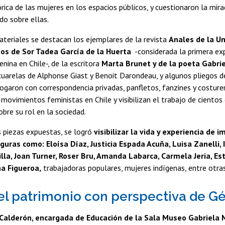
órica de las mujeres en los espacios públicos, y cuestionaron la mira
do sobre ellas.
teriales se destacan los ejemplares de la revista
Anales de la Un
os de Sor Tadea García de la Huerta
-considerada la primera ex
nina en Chile-, de la escritora
Marta Brunet y de la poeta Gabrie
uarelas de Alphonse Giast y Benoit Darondeau, y algunos pliegos d
logaron con correspondencia privadas, panfletos, fanzines y costure
s movimientos feministas en Chile y visibilizan el trabajo de ciento
obre su rol en la sociedad.
s piezas expuestas, se logró
visibilizar la vida y experiencia de 
guras como: Eloísa Díaz, Justicia Espada Acuña, Luisa Zanelli, 
lla, Joan Turner, Roser Bru, Amanda Labarca, Carmela Jeria, Es
a Figueroa,
trabajadoras populares, mujeres indígenas, entre otras
el patrimonio con perspectiva de G
Calderón, encargada de Educación de la Sala Museo Gabriela M