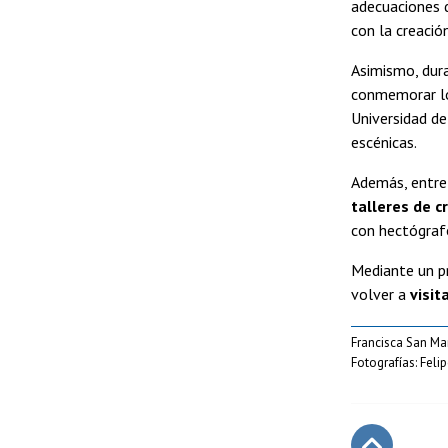
adecuaciones d
con la creació
Asimismo, dur
conmemorar los
Universidad de
escénicas.
Además, entre 
talleres de c
con hectógrafo
Mediante un pr
volver a
visit
Francisca San Ma
Fotografías: Feli