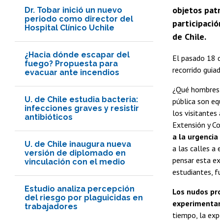
objetos patr
Dr. Tobar inició un nuevo
periodo como director del
participació
Hospital Clínico Uchile
de Chile.
¿Hacia dónde escapar del
El pasado 18 d
fuego? Propuesta para
recorrido guia
evacuar ante incendios
¿Qué hombres 
U. de Chile estudia bacteria:
pública son eq
infecciones graves y resistir
los visitantes
antibióticos
Extensión y C
a la urgenci
U. de Chile inaugura nueva
a las calles a
versión de diplomado en
pensar esta ex
vinculación con el medio
estudiantes, f
Estudio analiza percepción
Los nudos pro
del riesgo por plaguicidas en
experimentan 
trabajadores
tiempo, la exp