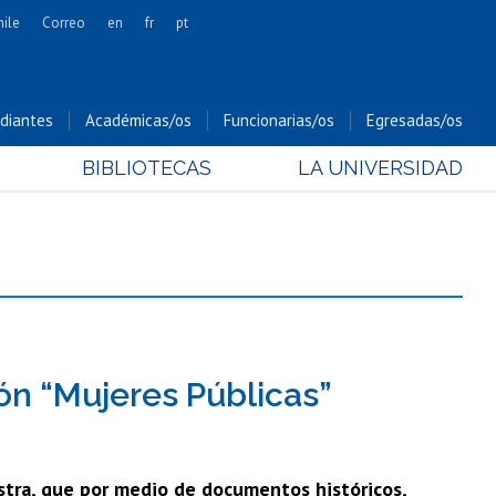
hile
Correo
en
fr
pt
Artes
Cs. Agronómicas
diantes
Académicas/os
Funcionarias/os
Egresadas/os
Cs. Forestales y Conservación
BIBLIOTECAS
LA UNIVERSIDAD
Cs. Sociales
Comunicación e Imagen
Economía y Negocios
Gobierno
Odontología
Estudios Internacionales
Bachillerato
ón “Mujeres Públicas”
Hospital Clínico
estra, que por medio de documentos históricos,