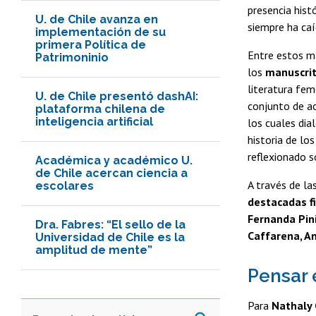
presencia hist
U. de Chile avanza en
siempre ha caí
implementación de su
primera Política de
Entre estos ma
Patrimoninio
los
manuscrit
literatura feme
U. de Chile presentó dashAI:
conjunto de ac
plataforma chilena de
inteligencia artificial
los cuales dia
historia de lo
reflexionado s
Académica y académico U.
de Chile acercan ciencia a
A través de la
escolares
destacadas fi
Fernanda Pini
Dra. Fabres: “El sello de la
Caffarena, An
Universidad de Chile es la
amplitud de mente”
Pensar 
Para
Nathaly 