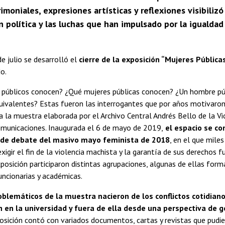
imoniales, expresiones artísticas y reflexiones visibilizó
n política y las luchas que han impulsado por la igualdad
e julio se desarrolló el
cierre de la exposición “Mujeres Pública
do.
públicos conocen? ¿Qué mujeres públicas conocen? ¿Un hombre púb
uivalentes? Estas fueron las interrogantes que por años motivaron l
 a la muestra elaborada por el Archivo Central Andrés Bello de la Vi
omunicaciones. Inaugurada el 6 de mayo de 2019,
el espacio se co
a de debate del masivo mayo feminista de 2018
, en el que mile
 exigir el fin de la violencia machista y la garantía de sus derechos
posición participaron distintas agrupaciones, algunas de ellas for
uncionarias y académicas.
blemáticos de la muestra nacieron de los conflictos cotidian
en la universidad y fuera de ella desde una perspectiva de g
osición contó con variados documentos, cartas y revistas que pudie