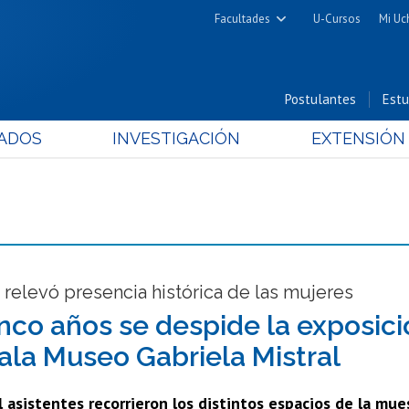
Facultades
U-Cursos
Mi Uc
Arquitectura y Urbanismo
Ciencias
Postulantes
Estu
Cs. Físicas y Matemáticas
ADOS
INVESTIGACIÓN
EXTENSIÓN
Cs. Químicas y Farmacéuticas
Cs. Veterinarias y Pecuarias
Derecho
Filosofía y Humanidades
Medicina
Estudios Avanzados en Educación
relevó presencia histórica de las mujeres
Nutrición y Tecnología de
inco años se despide la exposici
Alimentos
Sala Museo Gabriela Mistral
 asistentes recorrieron los distintos espacios de la mu