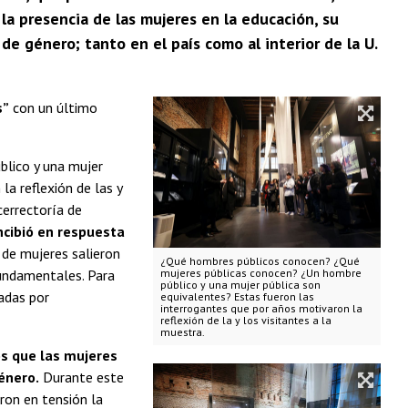
 la presencia de las mujeres en la educación, su
 de género; tanto en el país como al interior de la U.
s”
con un último
lico y una mujer
a reflexión de las y
cerrectoría de
ncibió en respuesta
s de mujeres salieron
¿Qué hombres públicos conocen? ¿Qué
 fundamentales. Para
mujeres públicas conocen? ¿Un hombre
público y una mujer pública son
madas por
equivalentes? Estas fueron las
interrogantes que por años motivaron la
reflexión de la y los visitantes a la
muestra.
os que las mujeres
énero.
Durante este
ron en tensión la