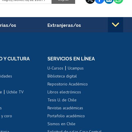
rias/os
Extranjeras/os
rnos de
Revalidación y reconocimiento
n
de títulos
el personal
Postulación al Programa de
Movilidad Estudiantil
D Y CULTURA
SERVICIOS EN LÍNEA
ovilidad interna
Inscripción de asignaturas
|
 de renta
U-Cursos
Ucampus
Cursos de español
 de renta
vidades
Biblioteca digital
Repositorio Académico
correo uchile
|
le
Uchile TV
Libros electrónicos
nas blancas
Tesis U. de Chile
os
Revistas académicas
, sexual y violencia
Denuncias administrativas
 y coro
Portafolio académico
Sismos en Chile
itaria
Solicitud de salas Casa Central