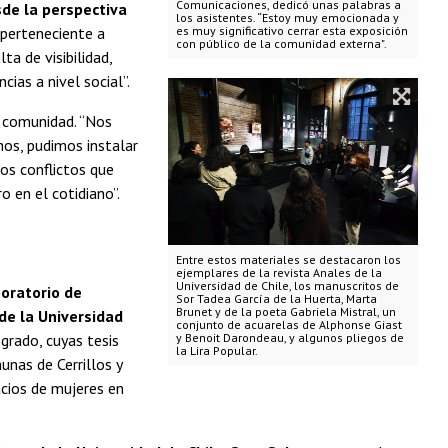
Comunicaciones, dedicó unas palabras a
sde la perspectiva
los asistentes. “Estoy muy emocionada y
 perteneciente a
es muy significativo cerrar esta exposición
con público de la comunidad externa".
ta de visibilidad,
ias a nivel social”.
a comunidad. “Nos
hos, pudimos instalar
los conflictos que
o en el cotidiano”.
Entre estos materiales se destacaron los
ejemplares de la revista Anales de la
Universidad de Chile, los manuscritos de
oratorio de
Sor Tadea García de la Huerta, Marta
Brunet y de la poeta Gabriela Mistral, un
de la Universidad
conjunto de acuarelas de Alphonse Giast
y Benoit Darondeau, y algunos pliegos de
grado, cuyas tesis
la Lira Popular.
nas de Cerrillos y
acios de mujeres en