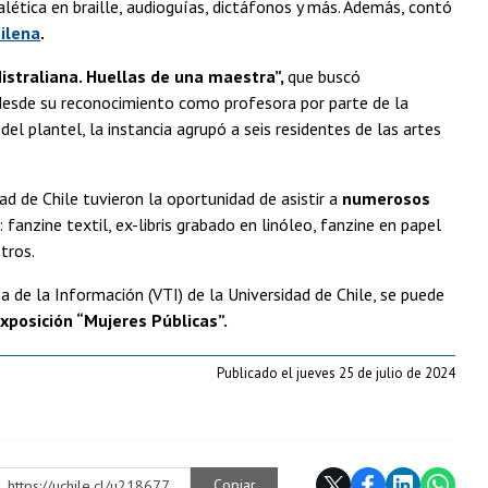
lética en braille, audioguías, dictáfonos y más. Además, contó
ilena
.
istraliana. Huellas de una maestra”,
que buscó
 desde su reconocimiento como profesora por parte de la
el plantel, la instancia agrupó a seis residentes de las artes
ad de Chile tuvieron la oportunidad de asistir a
numerosos
 fanzine textil, ex-libris grabado en linóleo, fanzine en papel
otros.
 de la Información (VTI) de la Universidad de Chile, se puede
xposición “Mujeres Públicas”.
Publicado el jueves 25 de julio de 2024
Copiar
https://uchile.cl/u218677