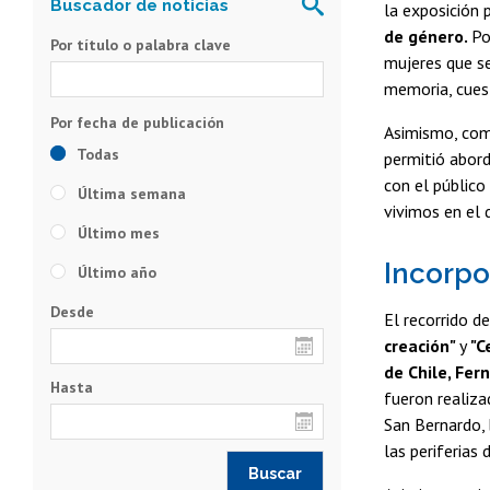
la exposición p
de género.
Po
Por título o palabra clave
mujeres que se
memoria, cuest
Asimismo, come
Todas
permitió abord
con el público
Última semana
vivimos en el d
Último mes
Incorpo
Último año
Desde
El recorrido d
creación"
y
"C
de Chile, Fer
Hasta
fueron realiza
San Bernardo, 
las periferias 