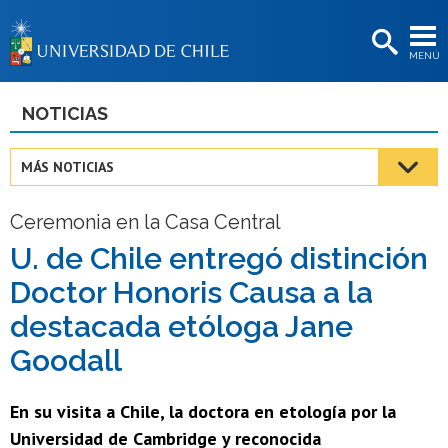
EXTENSIÓN
MENÚ
BIBLIOTECAS
LA UNIVERSIDAD
NOTICIAS
Postulantes
MÁS NOTICIAS
Estudiantes
Ceremonia en la Casa Central
Académicas/os
U. de Chile entregó distinción
Funcionarias/os
Doctor Honoris Causa a la
Egresadas/os
destacada etóloga Jane
Goodall
En su visita a Chile, la doctora en etología por la
Universidad de Cambridge y reconocida