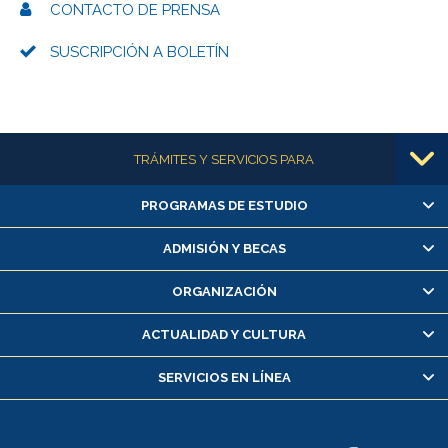
CONTACTO DE PRENSA
SUSCRIPCIÓN A BOLETÍN
Más información
TRÁMITES Y SERVICIOS PARA
PROGRAMAS DE ESTUDIO
Alumnas/os y exalumnas/os
Matrícula en línea
ADMISIÓN Y BECAS
Inscripción y cambio de asignaturas
ORGANIZACIÓN
Consulta y certificado de notas
Certificado de alumno regular
ACTUALIDAD Y CULTURA
Servicio médico y dental
SERVICIOS EN LÍNEA
Pago de arancel y crédito alumnos
Pago de arancel y crédito exalumnos
Certificado de títulos y grados