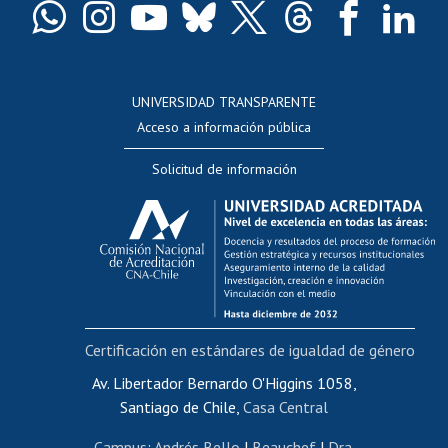
Docentes
Postulación a concursos internos de investigación
Consulta a bases de datos
UNIVERSIDAD TRANSPARENTE
Perfeccionamiento
Acceso a información pública
Editar Portafolio Académico
Solicitud de información
Evaluación docente
Calificación académica
Postulación al AUCAI
Funcionarias/os
Cursos internos de capacitación
Bienestar del personal
Certificación en estándares de igualdad de género
Portal de movilidad interna
Certificado de renta
Av. Libertador Bernardo O'Higgins 1058,
Santiago de Chile,
Casa Central
Certificado de renta honorarios
Gestión de correo uchile
Campus
:
Andrés Bello
|
Beauchef
|
Dra.