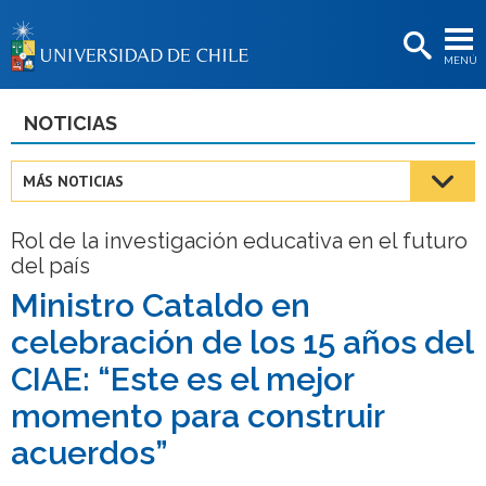
EXTENSIÓN
MENÚ
BIBLIOTECAS
LA UNIVERSIDAD
NOTICIAS
Postulantes
MÁS NOTICIAS
Estudiantes
Rol de la investigación educativa en el futuro
Académicas/os
del país
Funcionarias/os
Ministro Cataldo en
celebración de los 15 años del
Egresadas/os
CIAE: “Este es el mejor
momento para construir
acuerdos”