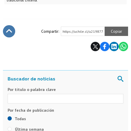
tradicional chilena.
Compartir:
Copiar
https://uchile.cl/u219877
Subir
Por título o palabra clave
Todas
Última semana