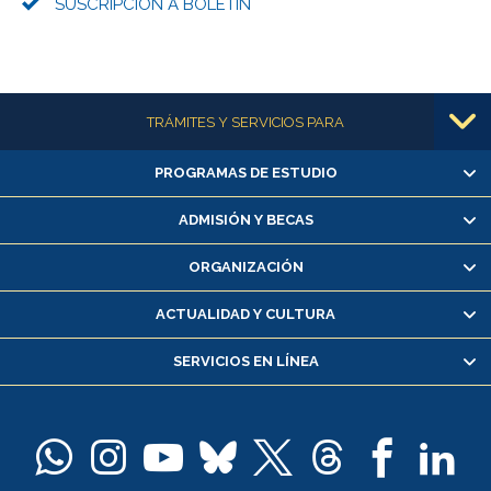
SUSCRIPCIÓN A BOLETÍN
Más información
TRÁMITES Y SERVICIOS PARA
PROGRAMAS DE ESTUDIO
Alumnas/os y exalumnas/os
Matrícula en línea
ADMISIÓN Y BECAS
Inscripción y cambio de asignaturas
ORGANIZACIÓN
Consulta y certificado de notas
Certificado de alumno regular
ACTUALIDAD Y CULTURA
Servicio médico y dental
SERVICIOS EN LÍNEA
Pago de arancel y crédito alumnos
Pago de arancel y crédito exalumnos
Certificado de títulos y grados
Docentes