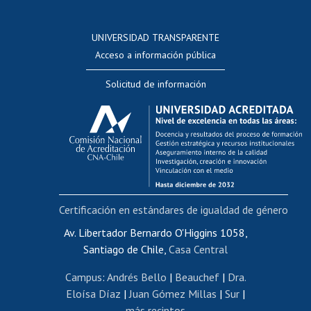
Postulación a concursos internos de investigación
Consulta a bases de datos
UNIVERSIDAD TRANSPARENTE
Perfeccionamiento
Acceso a información pública
Editar Portafolio Académico
Solicitud de información
Evaluación docente
Calificación académica
Postulación al AUCAI
Funcionarias/os
Cursos internos de capacitación
Bienestar del personal
Certificación en estándares de igualdad de género
Portal de movilidad interna
Certificado de renta
Av. Libertador Bernardo O'Higgins 1058,
Santiago de Chile,
Casa Central
Certificado de renta honorarios
Gestión de correo uchile
Campus
:
Andrés Bello
|
Beauchef
|
Dra.
Editar páginas blancas
Eloísa Díaz
|
Juan Gómez Millas
|
Sur
|
más recintos