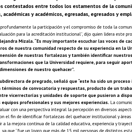
s contestados entre todos los estamentos de la comunida
s, académicas y académicos, egresadas, egresados y empl
profundamente la participación y el compromiso de toda la comunid
luación para la acreditación institucional”, dijo quien lidera este p
lejandra Mizala. “Es muy importante escuchar las voces de ca
ros de nuestra comunidad respecto de su experiencia en la Un
mensión de nuestras fortalezas y también identificar nuestros
ansformaciones que la Universidad requiere, para seguir apor
s dimensiones de nuestro quehacer”.
subdirectora de pregrado, señaló que “este ha sido un proceso 
n términos de convocatoria y respuestas, producto de un traba
tre vicerrectorías y unidades de soporte que pusieron a dispo
 equipos profesionales y sus mejores experiencias.
La comunid
luar con una perspectiva integral la percepción en diversos aspect
con el fin de identificar fortalezas del quehacer institucional y área
uir a la mejora continua de la calidad educativa, experiencia y traye
 ya que “fue un logro que más de 15 mil personas de distintos est