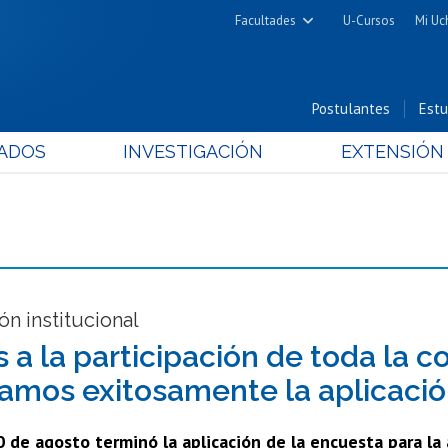
Facultades
U-Cursos
Mi Uc
Arquitectura y Urbanismo
Ciencias
Postulantes
Estu
Cs. Físicas y Matemáticas
ADOS
INVESTIGACIÓN
EXTENSIÓN
Cs. Químicas y Farmacéuticas
Cs. Veterinarias y Pecuarias
Derecho
Filosofía y Humanidades
Medicina
Estudios Avanzados en Educación
ón institucional
Nutrición y Tecnología de
s a la participación de toda la 
Alimentos
amos exitosamente la aplicació
0 de agosto terminó la aplicación de la encuesta para la