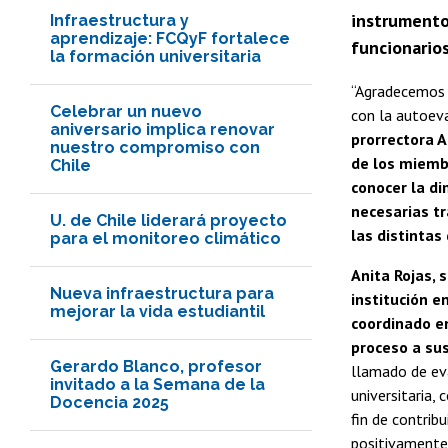
instrumento
Infraestructura y
aprendizaje: FCQyF fortalece
funcionario
la formación universitaria
“Agradecemos 
Celebrar un nuevo
con la autoeva
aniversario implica renovar
prorrectora A
nuestro compromiso con
de los miemb
Chile
conocer la di
necesarias tr
U. de Chile liderará proyecto
las distinta
para el monitoreo climático
Anita Rojas, 
Nueva infraestructura para
institución e
mejorar la vida estudiantil
coordinado en
proceso a sus
Gerardo Blanco, profesor
llamado de eva
invitado a la Semana de la
universitaria, 
Docencia 2025
fin de contrib
positivamente,