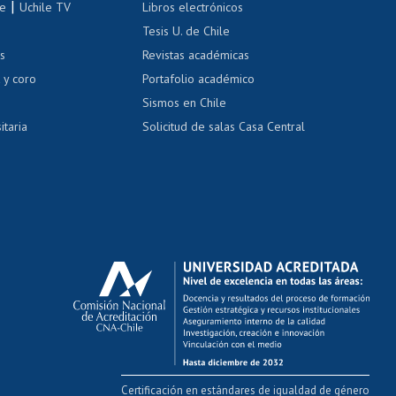
|
le
Uchile TV
Libros electrónicos
nas blancas
Tesis U. de Chile
os
Revistas académicas
, sexual y violencia
Denuncias administrativas
 y coro
Portafolio académico
Sismos en Chile
itaria
Solicitud de salas Casa Central
Certificación en estándares de igualdad de género