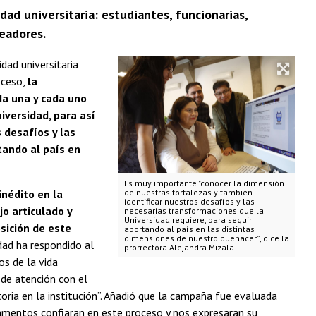
d universitaria: estudiantes, funcionarias,
eadores.
ad universitaria
roceso,
la
da una y cada uno
iversidad, para así
 desafíos y las
tando al país en
Es muy importante "conocer la dimensión
inédito en la
de nuestras fortalezas y también
identificar nuestros desafíos y las
jo articulado y
necesarias transformaciones que la
Universidad requiere, para seguir
sición de este
aportando al país en las distintas
dimensiones de nuestro quehacer”, dice la
ad ha respondido al
prorrectora Alejandra Mizala.
os de la vida
s de atención con el
ctoria en la institución”. Añadió que la campaña fue evaluada
amentos confiaran en este proceso y nos expresaran su