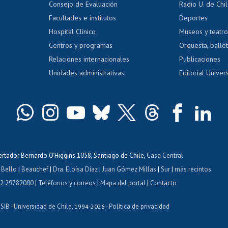
Consejo de Evaluación
Radio U. de Chi
Postulación al AUCAI
y grados
Editar pági
Facultades e institutos
Deportes
Hospital Clínico
Museos y teatr
da tecnológica
Tarjeta TUI
Wifi
Acoso laboral
s
Centros y programas
Orquesta, ballet
Relaciones internacionales
Publicaciones
Unidades administrativas
Editorial Univers
bertador Bernardo O'Higgins 1058, Santiago de Chile,
Casa Central
 Bello
|
Beauchef
|
Dra. Eloísa Díaz
|
Juan Gómez Millas
|
Sur
|
más recintos
 2 29782000
|
Teléfonos y correos
|
Mapa del portal
|
Contacto
ISIB
Universidad de Chile
Política de privacidad
-
, 1994-2026 -