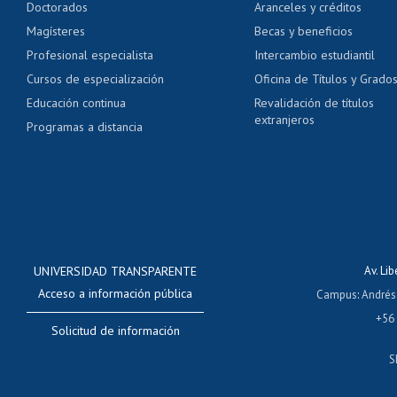
Doctorados
Aranceles y créditos
Certificado de títulos 
Magísteres
Becas y beneficios
Profesional especialista
Intercambio estudiantil
Mi Uchile
Ayu
Cursos de especialización
Oficina de Títulos y Grado
Educación continua
Revalidación de títulos
extranjeros
Programas a distancia
UNIVERSIDAD TRANSPARENTE
Av. Li
Acceso a información pública
Campus
:
Andrés
+56
Solicitud de información
S