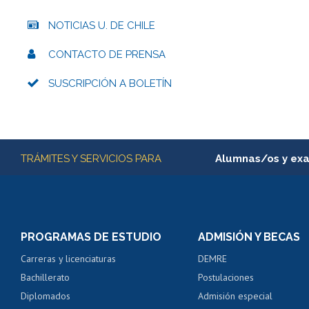
NOTICIAS U. DE CHILE
CONTACTO DE PRENSA
SUSCRIPCIÓN A BOLETÍN
Más información
TRÁMITES Y SERVICIOS PARA
Alumnas/os y ex
Matrícula en línea
Inscripción y cambio d
Consulta y certificado
PROGRAMAS DE ESTUDIO
ADMISIÓN Y BECAS
Certificado de alumno
Carreras y licenciaturas
DEMRE
Servicio médico y den
Bachillerato
Postulaciones
Pago de arancel y cré
Diplomados
Admisión especial
Pago de arancel y cré