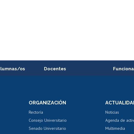
alumnas/os
Docentes
Funciona
Postulación a concursos
Cursos inte
internos de investigación
capacitació
e asignaturas
Consulta a bases de datos
Bienestar d
 de notas
ORGANIZACIÓN
ACTUALIDA
Perfeccionamiento
Portal de m
 regular
Editar Portafolio Académico
Certificado
Rectoría
Noticias
tal
Evaluación docente
Certificado
Consejo Universitario
Agenda de acti
dito alumnos
honorarios
Calificación académica
Senado Universitario
Multimedia
dito exalumnos
Gestión de 