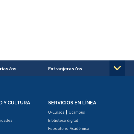
rias/os
Extranjeras/os
rnos de
Revalidación y reconocimiento
n
de títulos
el personal
Postulación al Programa de
Movilidad Estudiantil
D Y CULTURA
SERVICIOS EN LÍNEA
ovilidad interna
Inscripción de asignaturas
|
 de renta
U-Cursos
Ucampus
Cursos de español
 de renta
vidades
Biblioteca digital
Repositorio Académico
correo uchile