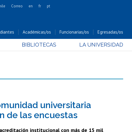
hile
Correo
en
fr
pt
Artes
Cs. Agronómicas
diantes
Académicas/os
Funcionarias/os
Egresadas/os
Cs. Forestales y Conservación
BIBLIOTECAS
LA UNIVERSIDAD
Cs. Sociales
Comunicación e Imagen
Economía y Negocios
Gobierno
Odontología
Estudios Internacionales
Bachillerato
comunidad universitaria
Hospital Clínico
n de las encuestas
 acreditación institucional con más de 15 mil