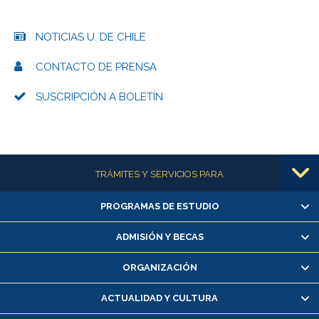
NOTICIAS U. DE CHILE
CONTACTO DE PRENSA
SUSCRIPCIÓN A BOLETÍN
Más información
TRÁMITES Y SERVICIOS PARA
PROGRAMAS DE ESTUDIO
Alumnas/os y exalumnas/os
Matrícula en línea
ADMISIÓN Y BECAS
Inscripción y cambio de asignaturas
ORGANIZACIÓN
Consulta y certificado de notas
Certificado de alumno regular
ACTUALIDAD Y CULTURA
Servicio médico y dental