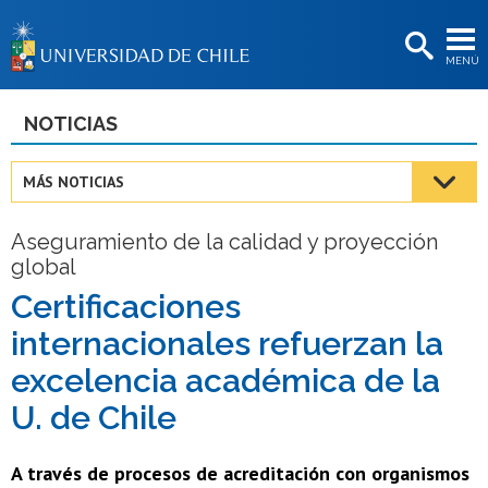
EXTENSIÓN
MENÚ
BIBLIOTECAS
LA UNIVERSIDAD
NOTICIAS
Postulantes
MÁS NOTICIAS
Estudiantes
Aseguramiento de la calidad y proyección
Académicas/os
global
Funcionarias/os
Certificaciones
internacionales refuerzan la
Egresadas/os
excelencia académica de la
U. de Chile
A través de procesos de acreditación con organismos