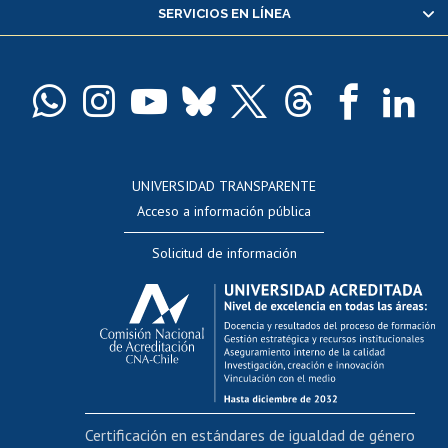
SERVICIOS EN LÍNEA
Pago de arancel y crédito alumnos
Pago de arancel y crédito exalumnos
Certificado de títulos y grados
Docentes
Postulación a concursos internos de investigación
Consulta a bases de datos
UNIVERSIDAD TRANSPARENTE
Perfeccionamiento
Acceso a información pública
Editar Portafolio Académico
Solicitud de información
Evaluación docente
Calificación académica
Postulación al AUCAI
Funcionarias/os
Cursos internos de capacitación
Bienestar del personal
Certificación en estándares de igualdad de género
Portal de movilidad interna