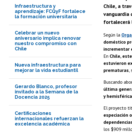
Chile, a tra
Infraestructura y
aprendizaje: FCQyF fortalece
vanguardia q
la formación universitaria
fortalecerá 
Celebrar un nuevo
Según la
Orga
aniversario implica renovar
doméstico pro
nuestro compromiso con
Chile
incrementar 
En
Chile, est
estuvieron e
Nueva infraestructura para
prematuras
,
mejorar la vida estudiantil
Buscando abor
Gerardo Blanco, profesor
última genera
invitado a la Semana de la
y hemisférica
Docencia 2025
El proyecto t
Certificaciones
especiación o
internacionales refuerzan la
dependencia
excelencia académica
los $909 millo