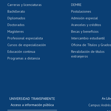
Certificado de alumno
Carreras y licenciaturas
DEMRE
Servicio médico y den
Bachillerato
Postulaciones
Pago de arancel y cré
Diplomados
Admisión especial
Pago de arancel y cré
Doctorados
Aranceles y créditos
Certificado de títulos 
Magísteres
Becas y beneficios
Profesional especialista
Intercambio estudiantil
Mi Uchile
Ayu
Cursos de especialización
Oficina de Títulos y Grado
Educación continua
Revalidación de títulos
extranjeros
Programas a distancia
UNIVERSIDAD TRANSPARENTE
Av. Li
Acceso a información pública
Campus
:
Andrés