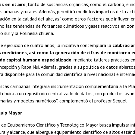
s en el aire
, tanto de sustancias orgánicas, como el carbono, e i
s urbanas y rurales. Además, permitirá medir los impactos de la acti
ación en la calidad del aire, así como otros factores que influyen e
mo las tendencias de forzantes climáticos y gases reactivos en zo
 sur y la Polinesia chilena.
e ejecución de cuatro años, la iniciativa contemplará la
calibració
s mediciones, así como la generación de cifras de monitoreo en
 de capital humano especializado
, mediante talleres prácticos e
ncepción y Rapa Nui. Además, gracias a su política de datos abiertos
á disponible para la comunidad científica a nivel nacional e interna
estas campañas integrará instrumentación complementaria a la Pl
tribuirá a un repositorio centralizado de datos, con productos ava
imarias y modelos numéricos”, complementó el profesor Seguel.
quip Mayor
 de Equipamiento Científico y Tecnológico Mayor busca impulsar in
ra y alcance, que albergue equipamiento científico de altos están