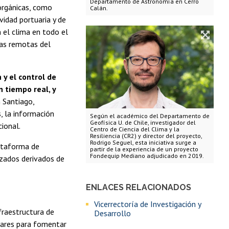
Departamento de Astronomía en Cerro
norgánicas, como
Calán.
vidad portuaria y de
n el clima en todo el
nas remotas del
n y el control de
 tiempo real, y
n Santiago,
, la información
Según el académico del Departamento de
Geofísica U. de Chile, investigador del
cional.
Centro de Ciencia del Clima y la
Resiliencia (CR2) y director del proyecto,
Rodrigo Seguel, esta iniciativa surge a
ataforma de
partir de la experiencia de un proyecto
Fondequip Mediano adjudicado en 2019.
nzados derivados de
ENLACES RELACIONADOS
Vicerrectoría de Investigación y
fraestructura de
Desarrollo
dares para fomentar