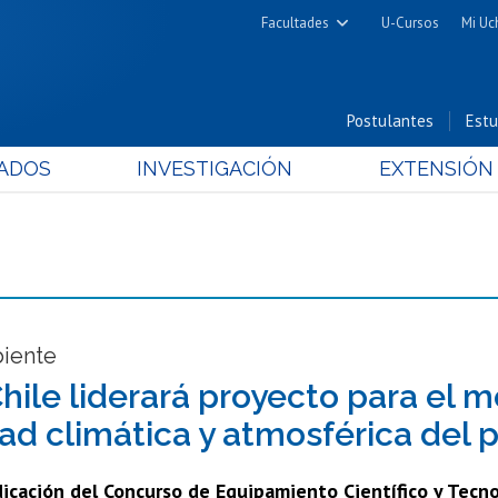
Facultades
U-Cursos
Mi Uc
Arquitectura y Urbanismo
Ciencias
Postulantes
Estu
Cs. Físicas y Matemáticas
ADOS
INVESTIGACIÓN
EXTENSIÓN
Cs. Químicas y Farmacéuticas
Cs. Veterinarias y Pecuarias
Derecho
Filosofía y Humanidades
Medicina
Estudios Avanzados en Educación
iente
Nutrición y Tecnología de
Chile liderará proyecto para el m
Alimentos
dad climática y atmosférica del p
udicación del Concurso de Equipamiento Científico y Tecn