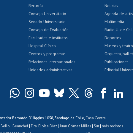
 regular
Editar Portafolio Académico
Certificado
Rectoría
Noticias
tal
Evaluación docente
Certificado
Consejo Universitario
Agenda de acti
dito alumnos
honorarios
Calificación académica
Senado Universitario
Multimedia
dito exalumnos
Gestión de 
Consejo de Evaluación
Radio U. de Chi
Postulación al AUCAI
y grados
Editar pági
Facultades e institutos
Deportes
Hospital Clínico
Museos y teatr
da tecnológica
Tarjeta TUI
Wifi
Acoso laboral
s
Centros y programas
Orquesta, ballet
Relaciones internacionales
Publicaciones
Unidades administrativas
Editorial Univers
bertador Bernardo O'Higgins 1058, Santiago de Chile,
Casa Central
 Bello
|
Beauchef
|
Dra. Eloísa Díaz
|
Juan Gómez Millas
|
Sur
|
más recintos