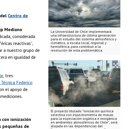
 del
Centro de
ip Mediano
La Universidad de Chile implementará
una infraestructura de última generación
dicada, considerada
para el estudio del sistema atmosférico y
ricas reactivas”,
climático, a escala local, regional y
hemisférica, para contribuir a la
ar a nuestro grupo de
resolución de esta problemática.
tera en igualdad de
le
, tres
 Técnica Federico
con el apoyo de
 mediciones.
El proyecto titulado “Ionización química
selectiva con espectrometría de masas
 con ionización
para la especiación orgánica e inorgánica
en ambientes atmosféricos de Chile”, será
es pequeñas de
alojada en las dependencias del