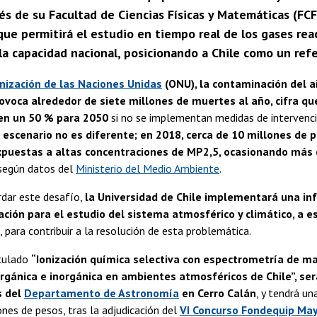
vés de su Facultad de Ciencias Físicas y Matemáticas (FCF
ue permitirá el estudio en tiempo real de los gases rea
la capacidad nacional, posicionando a Chile como un ref
nización de las Naciones Unidas
(ONU), la contaminación del a
voca alrededor de siete millones de muertes al año, cifra qu
en un 50 % para 2050
si no se implementan medidas de intervenci
e escenario no es diferente; en 2018, cerca de 10 millones de 
xpuestas a altas concentraciones de MP2,5, ocasionando más
 según datos del
Ministerio del Medio Ambiente
.
dar este desafío,
la Universidad de Chile implementará una in
ción para el estudio del sistema atmosférico y climático, a es
, para contribuir a la resolución de esta problemática.
itulado
“Ionización química selectiva con espectrometría de ma
rgánica e inorgánica en ambientes atmosféricos de Chile”, ser
s del
Departamento de Astronomía
en Cerro Calán
, y tendrá un
nes de pesos, tras la adjudicación del
VI Concurso Fondequip May