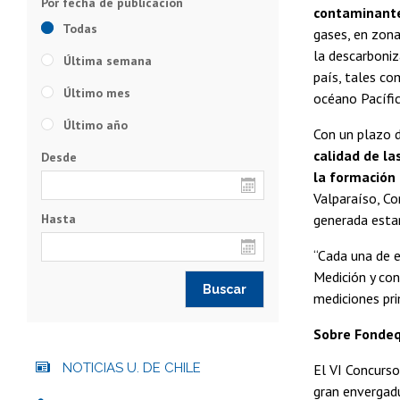
contaminante
Todas
gases, en zona
la descarboniz
Última semana
país, tales co
Último mes
océano Pacífico
Último año
Con un plazo d
calidad de la
Desde
la formación
Valparaíso, Co
Hasta
generada estar
“Cada una de 
Medición y con
mediciones pr
Sobre Fonde
NOTICIAS U. DE CHILE
El VI Concurso
gran envergadu