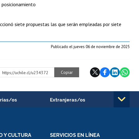
su posicionamiento
leccionó siete propuestas las que serán empleadas por siete
Publicado el jueves 06 de noviembre de 2025
Copiar
https://uchile.cl/u234372
rias/os
Extranjeras/os
rnos de
Revalidación y reconocimiento
n
de títulos
el personal
Postulación al Programa de
Movilidad Estudiantil
D Y CULTURA
SERVICIOS EN LÍNEA
ovilidad interna