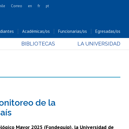
hile
Correo
en
fr
pt
Artes
Cs. Agronómicas
diantes
Académicas/os
Funcionarias/os
Egresadas/os
Cs. Forestales y Conservación
BIBLIOTECAS
LA UNIVERSIDAD
Cs. Sociales
Comunicación e Imagen
Economía y Negocios
Gobierno
Odontología
Estudios Internacionales
Bachillerato
onitoreo de la
Hospital Clínico
aís
ológico Mayor 2025 (Fondequip), la Universidad de