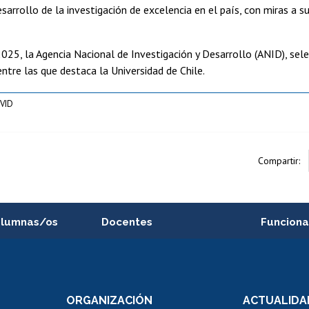
 desarrollo de la investigación de excelencia en el país, con miras a 
2025, la Agencia Nacional de Investigación y Desarrollo (ANID), se
entre las que destaca la Universidad de Chile.
VID
Compartir:
alumnas/os
Docentes
Funciona
Postulación a concursos
Cursos inte
internos de investigación
capacitació
e asignaturas
Consulta a bases de datos
Bienestar d
 de notas
ORGANIZACIÓN
ACTUALIDA
Perfeccionamiento
Portal de m