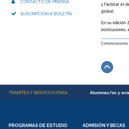
CONTACTO DE PRENSA
y facilitar el
global.
SUSCRIPCIÓN A BOLETÍN
En su edición 
instituciones, 
Comunicaciones 
Subir
Más información
TRÁMITES Y SERVICIOS PARA
Alumnas/os y ex
Matrícula en línea
Inscripción y cambio d
Consulta y certificado
PROGRAMAS DE ESTUDIO
ADMISIÓN Y BECAS