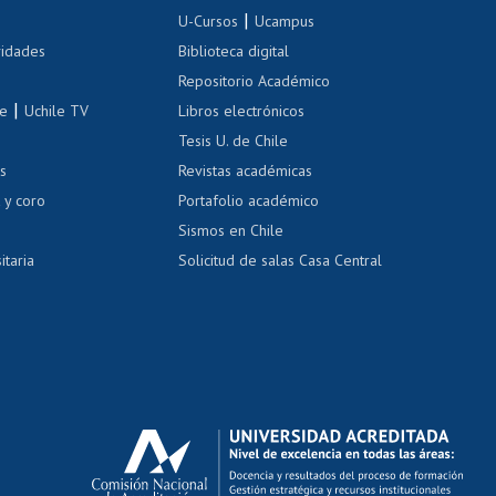
Inscripción de asignaturas
|
 de renta
U-Cursos
Ucampus
Cursos de español
 de renta
vidades
Biblioteca digital
Repositorio Académico
correo uchile
|
le
Uchile TV
Libros electrónicos
nas blancas
Tesis U. de Chile
os
Revistas académicas
, sexual y violencia
Denuncias administrativas
 y coro
Portafolio académico
Sismos en Chile
itaria
Solicitud de salas Casa Central