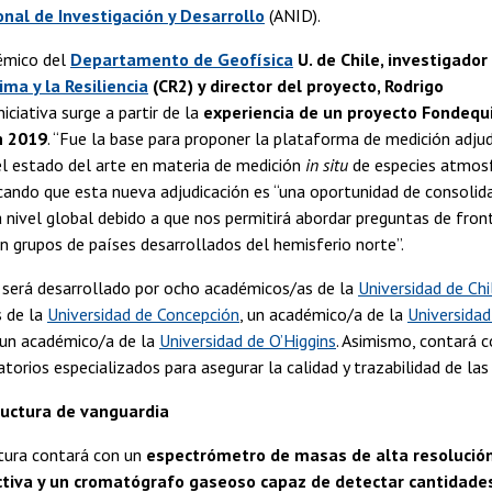
nal de Investigación y Desarrollo
(ANID).
émico del
Departamento de Geofísica
U. de Chile, investigador
ima y la Resiliencia
(CR2) y director del proyecto, Rodrigo
iniciativa surge a partir de la
experiencia de un proyecto Fondequ
n 2019
. “Fue la base para proponer la plataforma de medición adju
l estado del arte en materia de medición
in situ
de especies atmosfé
cando que esta nueva adjudicación es “una oportunidad de consolid
a nivel global debido a que nos permitirá abordar preguntas de fron
n grupos de países desarrollados del hemisferio norte”.
 será desarrollado por ocho académicos/as de la
Universidad de Chi
 de la
Universidad de Concepción
, un académico/a de la
Universidad
un académico/a de la
Universidad de O’Higgins
. Asimismo, contará 
atorios especializados para asegurar la calidad y trazabilidad de las
ructura de vanguardia
ctura contará con un
espectrómetro de masas de alta resolución
ctiva y un cromatógrafo gaseoso capaz de detectar cantidad