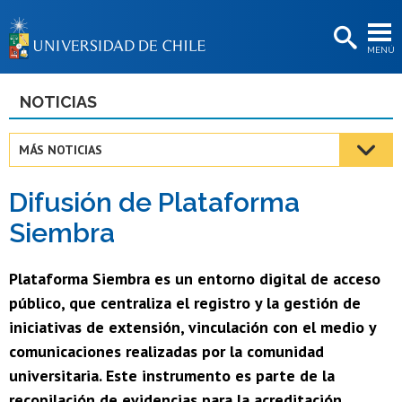
EXTENSIÓN
MENÚ
BIBLIOTECAS
LA UNIVERSIDAD
NOTICIAS
Postulantes
MÁS NOTICIAS
Estudiantes
Difusión de Plataforma
Académicas/os
Siembra
Funcionarias/os
Plataforma Siembra es un entorno digital de acceso
Egresadas/os
público, que centraliza el registro y la gestión de
iniciativas de extensión, vinculación con el medio y
comunicaciones realizadas por la comunidad
universitaria. Este instrumento es parte de la
recopilación de evidencias para la acreditación