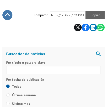
Compartir:
Copiar
https://uchile.cl/u221527
Subir
Por título o palabra clave
Todas
Última semana
Último mes