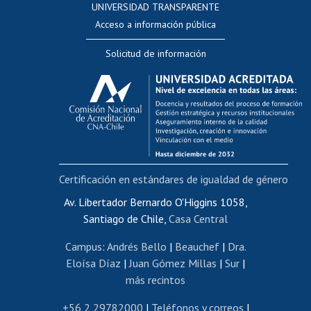
UNIVERSIDAD TRANSPARENTE
Perfeccionamiento
Acceso a información pública
Editar Portafolio Académico
Solicitud de información
Evaluación docente
Calificación académica
Postulación al AUCAI
Funcionarias/os
Cursos internos de capacitación
Bienestar del personal
Certificación en estándares de igualdad de género
Portal de movilidad interna
Certificado de renta
Av. Libertador Bernardo O'Higgins 1058,
Santiago de Chile,
Casa Central
Certificado de renta honorarios
Gestión de correo uchile
Campus
:
Andrés Bello
|
Beauchef
|
Dra.
Editar páginas blancas
Eloísa Díaz
|
Juan Gómez Millas
|
Sur
|
más recintos
Extranjeras/os
Revalidación y reconocimiento de títulos
+56 2 29782000
|
Teléfonos y correos
|