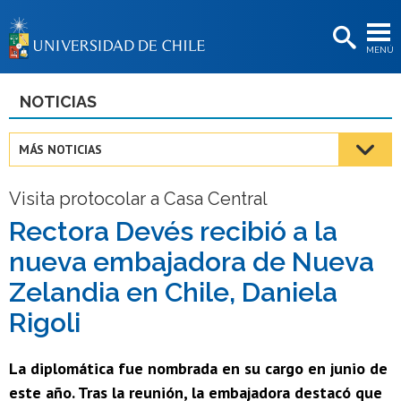
EXTENSIÓN
MENÚ
BIBLIOTECAS
LA UNIVERSIDAD
NOTICIAS
Postulantes
MÁS NOTICIAS
Estudiantes
Visita protocolar a Casa Central
Académicas/os
Rectora Devés recibió a la
Funcionarias/os
nueva embajadora de Nueva
Egresadas/os
Zelandia en Chile, Daniela
Rigoli
La diplomática fue nombrada en su cargo en junio de
este año. Tras la reunión, la embajadora destacó que