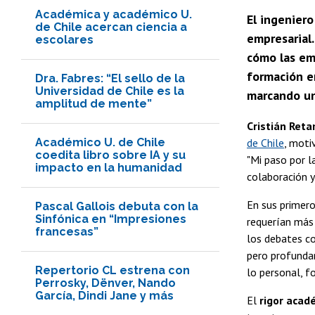
Académica y académico U.
El ingeniero
de Chile acercan ciencia a
empresarial.
escolares
cómo las em
formación e
Dra. Fabres: “El sello de la
Universidad de Chile es la
marcando un
amplitud de mente”
Cristián Ret
Académico U. de Chile
de Chile
, moti
coedita libro sobre IA y su
"Mi paso por l
impacto en la humanidad
colaboración y
En sus primer
Pascal Gallois debuta con la
Sinfónica en “Impresiones
requerían más 
francesas”
los debates c
pero profunda
Repertorio CL estrena con
lo personal, f
Perrosky, Dënver, Nando
García, Dindi Jane y más
El
rigor acad