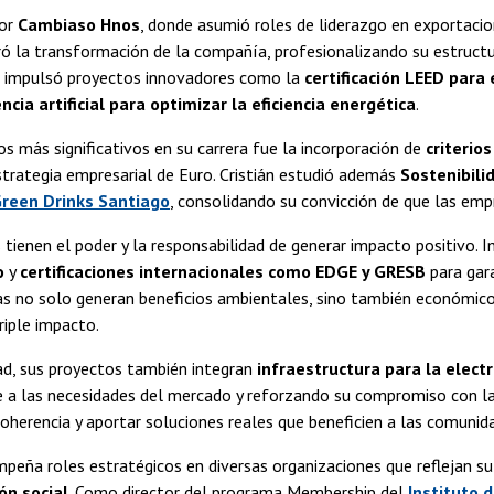
por
Cambiaso Hnos
, donde asumió roles de liderazgo en exportacion
eró la transformación de la compañía, profesionalizando su estruct
, impulsó proyectos innovadores como la
certificación LEED para e
encia artificial para optimizar la eficiencia energética
.
os más significativos en su carrera fue la incorporación de
criterio
estrategia empresarial de Euro. Cristián estudió además
Sostenibili
reen Drinks Santiago
, consolidando su convicción de que las em
 tienen el poder y la responsabilidad de generar impacto positiv
o
y
certificaciones internacionales como EDGE y GRESB
para gara
vas no solo generan beneficios ambientales, sino también económic
riple impacto.
ad, sus proyectos también integran
infraestructura para la elect
a las necesidades del mercado y reforzando su compromiso con la t
coherencia y aportar soluciones reales que beneficien a las comunid
peña roles estratégicos en diversas organizaciones que reflejan 
ón social
. Como director del programa Membership del
Instituto d