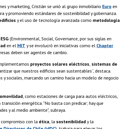
es y marketing, Cristián se unió al grupo inmobiliario
Euro
en
ura y promoviendo estándares de sostenibilidad y gobernanza.
dificios
y el uso de tecnología avanzada como
metodología
s ESG
(Environmental, Social, Governance, por sus siglas en
dad
en el
MIT
y se involucró en iniciativas como el
Chapter
presas deben ser agentes de cambio.
o. Implementamos
proyectos solares eléctricos
,
sistemas de
ntizar que nuestros edificios sean sustentables”, destaca.
os y sociales, marcando un camino hacia un modelo de negocio
romovilidad
, como estaciones de carga para autos eléctricos,
ransición energética. "No basta con predicar; hay que
ades y al medio ambiente", subraya.
su compromiso con la
ética
, la
sostenibilidad
y la
e Directores de Chile (idDC)
, trabaja para elevar los