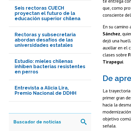
te entrega co
que, como prof
Seis rectoras CUECH
proyectan el futuro de la
consciente del
educación superior chilena
En su camino 
Sánchez
, qui
Rectoras y subsecretaria
abordan desafíos de las
dejó una huel
universidades estatales
auxiliar en el
clases sobre
F
Estudio: mieles chilenas
Tirapegui
.
inhiben bacterias resistentes
en perros
De apre
Entrevista a Alicia Lira,
La trayectori
Premio Nacional de DDHH
primer gran de
hacia la desma
modernización 
objetivo común
señala.