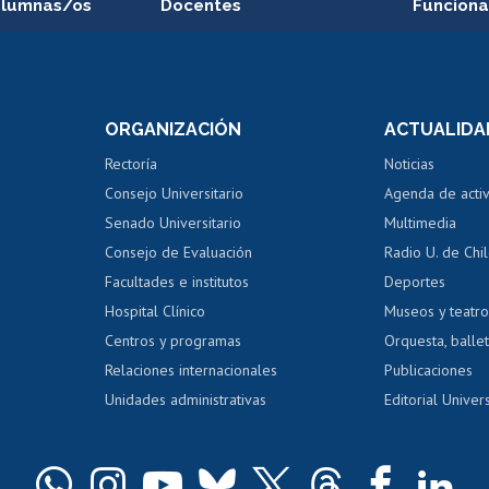
alumnas/os
Docentes
Funciona
Postulación a concursos
Cursos inte
internos de investigación
capacitació
e asignaturas
Consulta a bases de datos
Bienestar d
 de notas
ORGANIZACIÓN
ACTUALIDA
Perfeccionamiento
Portal de m
 regular
Editar Portafolio Académico
Certificado
Rectoría
Noticias
tal
Evaluación docente
Certificado
Consejo Universitario
Agenda de acti
dito alumnos
honorarios
Calificación académica
Senado Universitario
Multimedia
dito exalumnos
Gestión de 
Consejo de Evaluación
Radio U. de Chi
Postulación al AUCAI
y grados
Editar pági
Facultades e institutos
Deportes
Hospital Clínico
Museos y teatr
da tecnológica
Tarjeta TUI
Wifi
Acoso laboral
s
Centros y programas
Orquesta, ballet
Relaciones internacionales
Publicaciones
Unidades administrativas
Editorial Univers