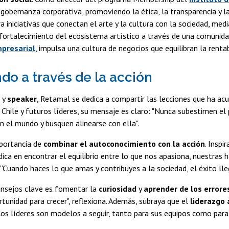
gobernanza corporativa, promoviendo la ética, la transparencia y l
era iniciativas que conectan el arte y la cultura con la sociedad, me
fortalecimiento del ecosistema artístico a través de una comunida
mpresarial
, impulsa una cultura de negocios que equilibran la renta
ndo a través de la acción
y
speaker
, Retamal se dedica a compartir las lecciones que ha acu
 Chile y futuros líderes, su mensaje es claro: "Nunca subestimen e
en el mundo y busquen alinearse con ella".
mportancia de
combinar el autoconocimiento con la acción
. Inspi
dica en encontrar el equilibrio entre lo que nos apasiona, nuestras 
 “Cuando haces lo que amas y contribuyes a la sociedad, el éxito ll
onsejos clave es fomentar la
curiosidad
y
aprender de los errore
unidad para crecer", reflexiona. Además, subraya que el
liderazgo 
"Los líderes son modelos a seguir, tanto para sus equipos como para 