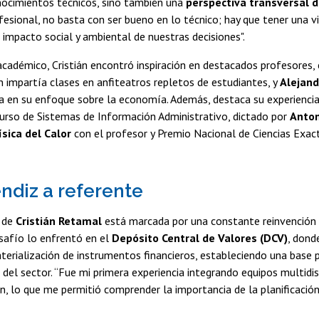
nocimientos técnicos, sino también una
perspectiva transversal 
esional, no basta con ser bueno en lo técnico; hay que tener una vi
 impacto social y ambiental de nuestras decisiones".
académico, Cristián encontró inspiración en destacados profesores
en impartía clases en anfiteatros repletos de estudiantes, y
Alejand
la en su enfoque sobre la economía. Además, destaca su experienc
 curso de Sistemas de Información Administrativo, dictado por
Anton
ísica del Calor
con el profesor y Premio Nacional de Ciencias Exa
ndiz a referente
a de
Cristián Retamal
está marcada por una constante reinvención 
safío lo enfrentó en el
Depósito Central de Valores (DCV)
, donde
terialización de instrumentos financieros, estableciendo una base p
del sector. “Fue mi primera experiencia integrando equipos multidisc
, lo que me permitió comprender la importancia de la planificación 