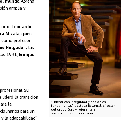
del mundo
. Aprendí
sión amplia y
, como
Leonardo
ra Mizala
, quien
ia como profesor
io Holgado
, y las
ctas 1991,
Enrique
profesional. Su
 lideró la transición
"Liderar con integridad y pasión es
ara la
fundamental", destaca Retamal, director
del grupo Euro y referente en
iplinarios para un
sostenibilidad empresarial.
y la adaptabilidad”,