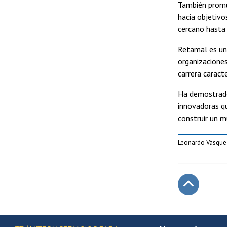
También prom
hacia objetiv
cercano hasta 
Retamal es un
organizaciones
carrera caract
Ha demostrado
innovadoras qu
construir un m
Leonardo Vásque
Subir
Más información