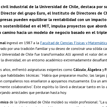
 civil industrial de la Universidad de Chile, destaca por 
 Director del grupo Euro, el Instituto de Directores de 
presas pueden equilibrar la rentabilidad con un impacto
n sostenibilidad en el MIT, impulsa proyectos que aborda
 camino hacia un modelo de negocio basado en el triple
amal
ingresó en 1987 a la
Facultad de Ciencias Físicas y Matemática
vado por una tradición familiar y su deseo de construir una sólida car
a Universidad de Chile fue transformador. Allí aprendí el valor del e
 la diversidad, en un entorno académico extremadamente desafiante
os años, enfrentó asignaturas exigentes como
Cálculo
,
Álgebra
y
F
que habilidades técnicas: “Había que prepararse mucho; las largas 
on compañeros nos enseñaron a apoyarnos mutuamente. Era un amb
mente colaborativo”. Este espíritu lo llevó a destacar tanto en l
orjando amistades que perduran hasta hoy.
émico
de la Universidad de Chile moldeó su visión profesional: "La 