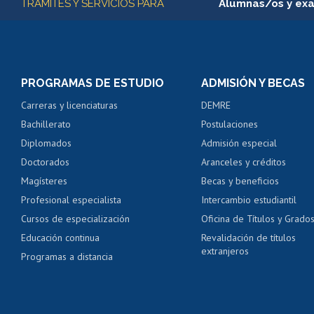
TRÁMITES Y SERVICIOS PARA
Alumnas/os y ex
Matrícula en línea
Inscripción y cambio d
Consulta y certificado
PROGRAMAS DE ESTUDIO
ADMISIÓN Y BECAS
Certificado de alumno
Carreras y licenciaturas
DEMRE
Servicio médico y den
Bachillerato
Postulaciones
Pago de arancel y cré
Diplomados
Admisión especial
Pago de arancel y cré
Doctorados
Aranceles y créditos
Certificado de títulos 
Magísteres
Becas y beneficios
Profesional especialista
Intercambio estudiantil
Mi Uchile
Ayu
Cursos de especialización
Oficina de Títulos y Grado
Educación continua
Revalidación de títulos
extranjeros
Programas a distancia