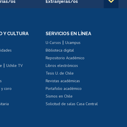
rias/os
Extranjeras/os
rnos de
Revalidación y reconocimiento
n
de títulos
el personal
Postulación al Programa de
Movilidad Estudiantil
D Y CULTURA
SERVICIOS EN LÍNEA
ovilidad interna
Inscripción de asignaturas
|
 de renta
U-Cursos
Ucampus
Cursos de español
 de renta
vidades
Biblioteca digital
Repositorio Académico
correo uchile
|
le
Uchile TV
Libros electrónicos
nas blancas
Tesis U. de Chile
os
Revistas académicas
, sexual y violencia
Denuncias administrativas
 y coro
Portafolio académico
Sismos en Chile
itaria
Solicitud de salas Casa Central