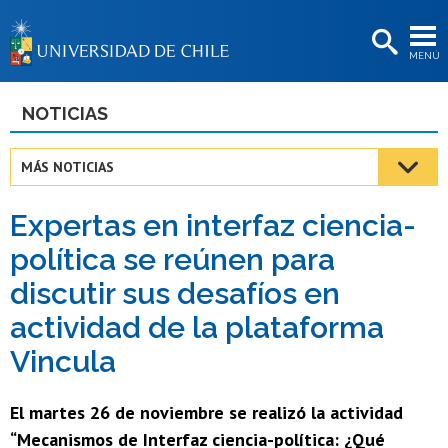
EXTENSIÓN
MENÚ
BIBLIOTECAS
LA UNIVERSIDAD
NOTICIAS
Postulantes
MÁS NOTICIAS
Estudiantes
Expertas en interfaz ciencia-
Académicas/os
política se reúnen para
Funcionarias/os
discutir sus desafíos en
Egresadas/os
actividad de la plataforma
Vincula
El martes 26 de noviembre se realizó la actividad
“Mecanismos de Interfaz ciencia-política: ¿Qué