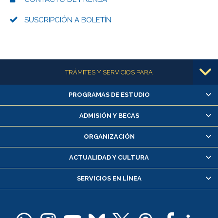
SUSCRIPCIÓN A BOLETÍN
Más información
TRÁMITES Y SERVICIOS PARA
PROGRAMAS DE ESTUDIO
Alumnas/os y exalumnas/os
Matrícula en línea
ADMISIÓN Y BECAS
Inscripción y cambio de asignaturas
ORGANIZACIÓN
Consulta y certificado de notas
Certificado de alumno regular
ACTUALIDAD Y CULTURA
Servicio médico y dental
SERVICIOS EN LÍNEA
Pago de arancel y crédito alumnos
Pago de arancel y crédito exalumnos
Certificado de títulos y grados