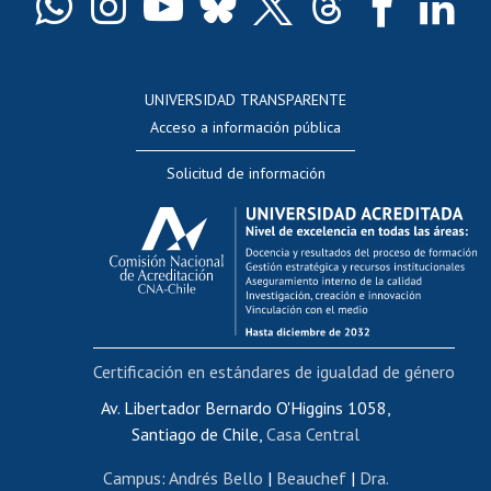
Docentes
Postulación a concursos internos de investigación
Consulta a bases de datos
UNIVERSIDAD TRANSPARENTE
Perfeccionamiento
Acceso a información pública
Editar Portafolio Académico
Solicitud de información
Evaluación docente
Calificación académica
Postulación al AUCAI
Funcionarias/os
Cursos internos de capacitación
Bienestar del personal
Certificación en estándares de igualdad de género
Portal de movilidad interna
Certificado de renta
Av. Libertador Bernardo O'Higgins 1058,
Santiago de Chile,
Casa Central
Certificado de renta honorarios
Gestión de correo uchile
Campus
:
Andrés Bello
|
Beauchef
|
Dra.