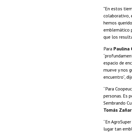
"En estos tie
colaborativo, 
hemos querido 
emblemático p
que los result
Para
Paulina 
“profundamente
espacio de enc
mueve y nos gu
encuentro”, dij
“Para Coopeuch
personas. Es 
Sembrando Cult
Tomás Zañart
“En AgroSuper 
lugar tan emb