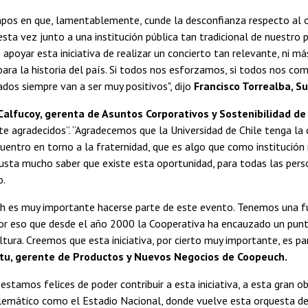
mpos en que, lamentablemente, cunde la desconfianza respecto al o
esta vez junto a una institución pública tan tradicional de nuestro 
apoyar esta iniciativa de realizar un concierto tan relevante, ni má
ara la historia del país. Si todos nos esforzamos, si todos nos c
ados siempre van a ser muy positivos", dijo
Francisco Torrealba, S
Calfucoy, gerenta de Asuntos Corporativos y Sostenibilidad de
 agradecidos”. “Agradecemos que la Universidad de Chile tenga la 
uentro en torno a la fraternidad, que es algo que como institución 
sta mucho saber que existe esta oportunidad, para todas las perso
o.
 es muy importante hacerse parte de este evento. Tenemos una fuer
por eso que desde el año 2000 la Cooperativa ha encauzado un pun
ura. Creemos que esta iniciativa, por cierto muy importante, es pa
u, gerente de Productos y Nuevos Negocios de Coopeuch.
estamos felices de poder contribuir a esta iniciativa, a esta gran 
lemático como el Estadio Nacional, donde vuelve esta orquesta de