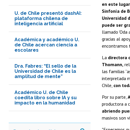
en este lugar
Sinfonía de B
U. de Chile presentó dashAI:
Universidad d
plataforma chilena de
inteligencia artificial
puede ser gra
llamado 'Oda a
gracias al apo
Académica y académico U.
de Chile acercan ciencia a
encontramos t
escolares
La
directora d
Thomann,
rel
Dra. Fabres: “El sello de la
Universidad de Chile es la
las familias “
amplitud de mente”
interpretada m
Chile,
con toda
Académico U. de Chile
Por su parte,
A
coedita libro sobre IA y su
impacto en la humanidad
productora a 
abriendo puer
masivos son vi
"Esperamos qu