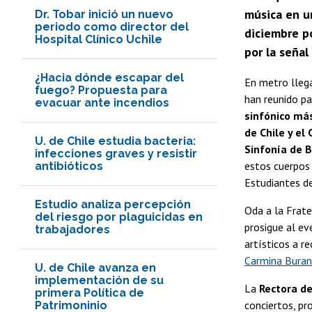
música en un
Dr. Tobar inició un nuevo
periodo como director del
diciembre p
Hospital Clínico Uchile
por la seña
¿Hacia dónde escapar del
En metro llega
fuego? Propuesta para
han reunido pa
evacuar ante incendios
sinfónico más
de Chile y el
U. de Chile estudia bacteria:
Sinfonía de 
infecciones graves y resistir
estos cuerpos 
antibióticos
Estudiantes d
Estudio analiza percepción
Oda a la Frate
del riesgo por plaguicidas en
prosigue al e
trabajadores
artísticos a re
Carmina Bura
U. de Chile avanza en
implementación de su
La
Rectora de
primera Política de
conciertos, pr
Patrimoninio