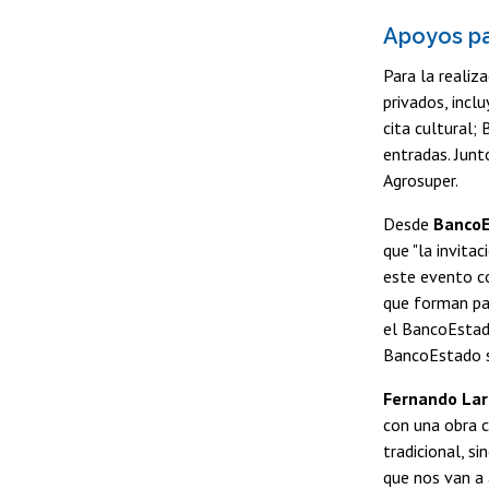
Apoyos pa
Para la realiz
privados, incl
cita cultural;
entradas. Jun
Agrosuper.
Desde
BancoEs
que "la invita
este evento co
que forman par
el BancoEstado
BancoEstado se
Fernando Lar
con una obra 
tradicional, s
que nos van a 