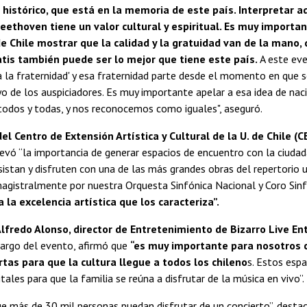
 histórico, que está en la memoria de este país. Interpretar a
eethoven tiene un valor cultural y espiritual. Es muy importan
e Chile mostrar que la calidad y la gratuidad van de la mano,
tis también puede ser lo mejor que tiene este país.
A este ev
 la fraternidad' y esa fraternidad parte desde el momento en que s
yo de los auspiciadores. Es muy importante apelar a esa idea de nac
odos y todas, y nos reconocemos como iguales", aseguró.
el Centro de Extensión Artística y Cultural de la U. de Chile (
evó “la importancia de generar espacios de encuentro con la ciudada
asistan y disfruten con una de las más grandes obras del repertorio u
agistralmente por nuestra Orquesta Sinfónica Nacional y Coro Sinf
 la excelencia artística que los caracteriza”.
lfredo Alonso, director de Entretenimiento de Bizarro Live En
cargo del evento, afirmó que
“es muy importante para nosotros c
tas para que la cultura llegue a todos los chileno
s. Estos espa
tales para que la familia se reúna a disfrutar de la música en vivo”.
e más de 30 mil personas puedan disfrutar de un concierto”, dest