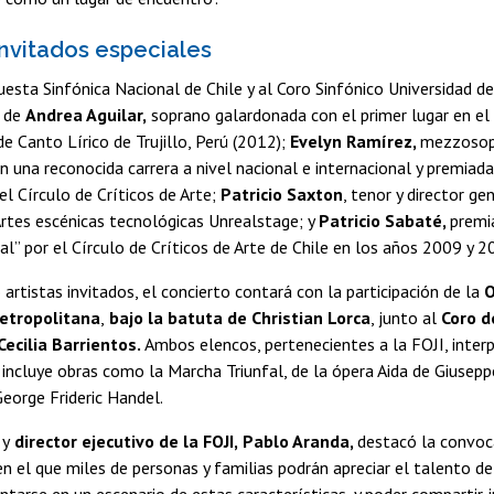
invitados especiales
uesta Sinfónica Nacional de Chile y al Coro Sinfónico Universidad de
s de
Andrea Aguilar,
soprano galardonada con el primer lugar en el
de Canto Lírico de Trujillo, Perú (2012);
Evelyn Ramírez,
mezzosop
on una reconocida carrera a nivel nacional e internacional y premia
el Círculo de Críticos de Arte;
Patricio Saxton
, tenor y director ge
rtes escénicas tecnológicas Unrealstage; y
Patricio Sabaté,
premi
al” por el Círculo de Críticos de Arte de Chile en los años 2009 y 2
rtistas invitados, el concierto contará con la participación de la
O
Metropolitana
,
bajo la batuta de Christian Lorca
, junto al
Coro d
Cecilia Barrientos.
Ambos elencos, pertenecientes a la FOJI, inter
 incluye obras como la Marcha Triunfal, de la ópera Aida de Giuseppe 
eorge Frideric Handel.
 y
director ejecutivo de la FOJI,
Pablo Aranda,
destacó la convoca
en el que miles de personas y familias podrán apreciar el talento d