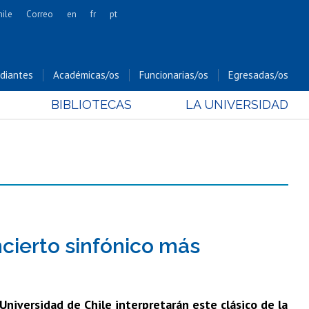
hile
Correo
en
fr
pt
Artes
Cs. Agronómicas
diantes
Académicas/os
Funcionarias/os
Egresadas/os
Cs. Forestales y Conservación
BIBLIOTECAS
LA UNIVERSIDAD
Cs. Sociales
Comunicación e Imagen
Economía y Negocios
Gobierno
Odontología
Estudios Internacionales
Bachillerato
ncierto sinfónico más
Hospital Clínico
Universidad de Chile interpretarán este clásico de la