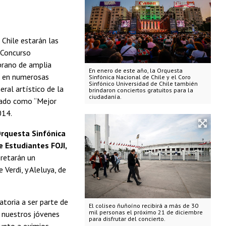
 Chile estarán las
 Concurso
rano de amplia
En enero de este año, la Orquesta
da en numerosas
Sinfónica Nacional de Chile y el Coro
Sinfónico Universidad de Chile también
neral artístico de la
brindaron conciertos gratuitos para la
ciudadanía.
ado como “Mejor
014.
rquesta Sinfónica
e Estudiantes FOJI,
pretarán un
Verdi, y Aleluya, de
toria a ser parte de
El coliseo ñuñoíno recibirá a más de 30
mil personas el próximo 21 de diciembre
e nuestros jóvenes
para disfrutar del concierto.