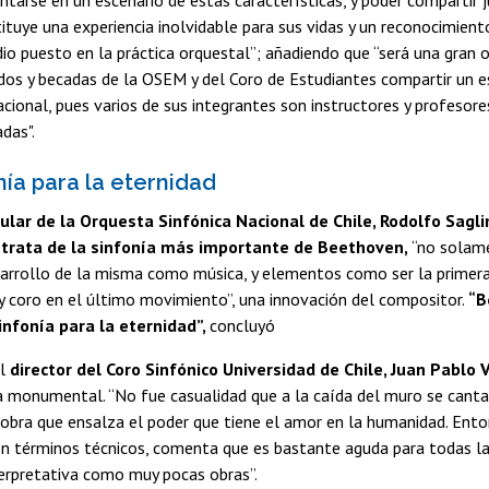
ntarse en un escenario de estas características, y poder compartir 
ituye una experiencia inolvidable para sus vidas y un reconocimiento
io puesto en la práctica orquestal”; añadiendo que “será una gran 
dos y becadas de la OSEM y del Coro de Estudiantes compartir un e
acional, pues varios de sus integrantes son instructores y profesor
das".
nía para la eternidad
tular de la Orquesta Sinfónica Nacional de Chile, Rodolfo Sagl
 trata de la sinfonía más importante de Beethoven,
“no solame
sarrollo de la misma como música, y elementos como ser la primera
 y coro en el último movimiento”, una innovación del compositor.
“B
infonía para la eternidad”,
concluyó
l
director del Coro Sinfónico Universidad de Chile, Juan Pablo V
 monumental. “No fue casualidad que a la caída del muro se cant
 obra que ensalza el poder que tiene el amor en la humanidad. Ent
En términos técnicos, comenta que es bastante aguda para todas la
terpretativa como muy pocas obras”.