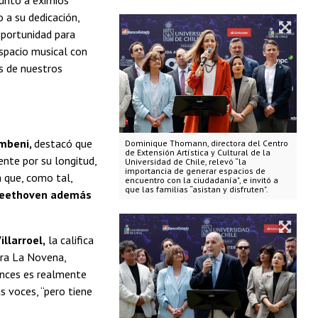
junto a eximios
 a su dedicación,
oportunidad para
spacio musical con
es de nuestros
imbeni,
destacó que
Dominique Thomann, directora del Centro
de Extensión Artística y Cultural de la
nte por su longitud,
Universidad de Chile, relevó “la
importancia de generar espacios de
 que, como tal,
encuentro con la ciudadanía", e invitó a
que las familias “asistan y disfruten".
eethoven además
illarroel,
la califica
ara La Novena,
onces es realmente
s voces, “pero tiene