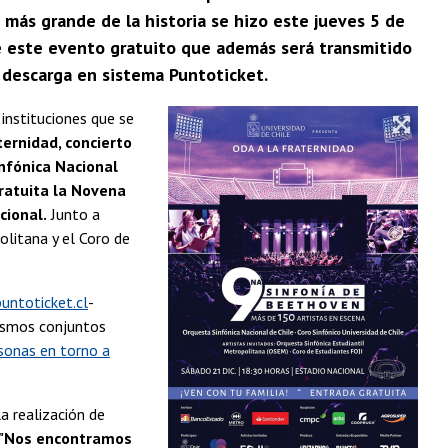
 más grande de la historia se hizo este jueves 5 de
le este evento gratuito que además será transmitido
 descarga en sistema Puntoticket.
instituciones que se
ternidad, concierto
nfónica Nacional
gratuita la Novena
cional.
Junto a
olitana y el Coro de
puntoticket.cl
-
mismos conjuntos
sonas en torno a
a realización de
 "Nos encontramos