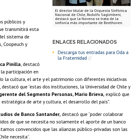
El director titular de la Orquesta Sinfónica
Nacional de Chile, Rodolfo Saglimbeni,
destacó que la Novena se trata de la
s públicos y
sinfonía más importante de Beethoven.
ue transmitirá esta
 del sistema de
ENLACES RELACIONADOS
s, Coopeuch y
Descarga tus entradas para Oda a
la Fraternidad
ca Pinilla
, destacó
la participación en
la cultura, el arte y el patrimonio con diferentes iniciativas
destacó que “estas dos instituciones, la Universidad de Chile y
gerente del Segmento Personas, Mario Brieva,
explicó que
stratégica de arte y cultura, el desarrollo del país".
tudios de Banco Santander,
destacó que “poder colaborar
dos de que se necesita no solamente el aporte de un banco
Estamos convencidos que las alianzas público-privadas son las
ile necesita”.