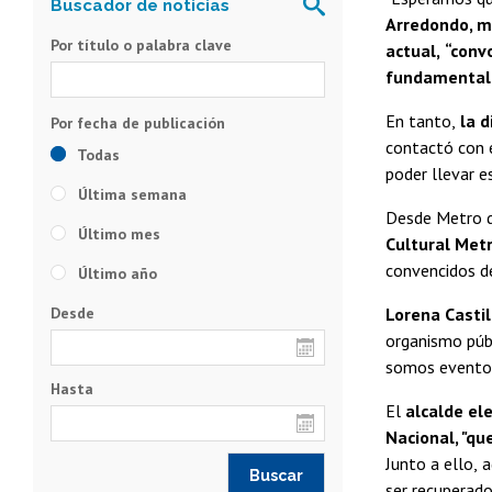
Arredondo, mi
Por título o palabra clave
actual,
“conv
fundamental"
En tanto,
la d
contactó con 
Todas
poder llevar e
Última semana
Desde Metro de
Último mes
Cultural Met
convencidos d
Último año
Desde
Lorena Castil
organismo públ
somos eventos 
Hasta
El
alcalde ele
Nacional, "qu
Junto a ello,
a
ser recuperado