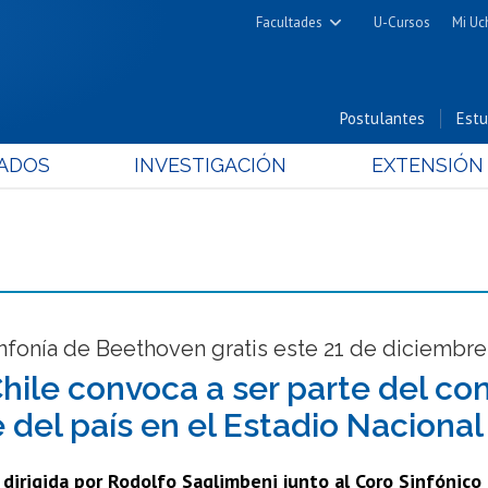
Facultades
U-Cursos
Mi Uc
Arquitectura y Urbanismo
Ciencias
Postulantes
Estu
Cs. Físicas y Matemáticas
ADOS
INVESTIGACIÓN
EXTENSIÓN
Cs. Químicas y Farmacéuticas
Cs. Veterinarias y Pecuarias
Derecho
Filosofía y Humanidades
Medicina
Estudios Avanzados en Educación
nfonía de Beethoven gratis este 21 de diciembre
Nutrición y Tecnología de
Chile convoca a ser parte del co
Alimentos
 del país en el Estadio Nacional
dirigida por Rodolfo Saglimbeni junto al Coro Sinfónico 