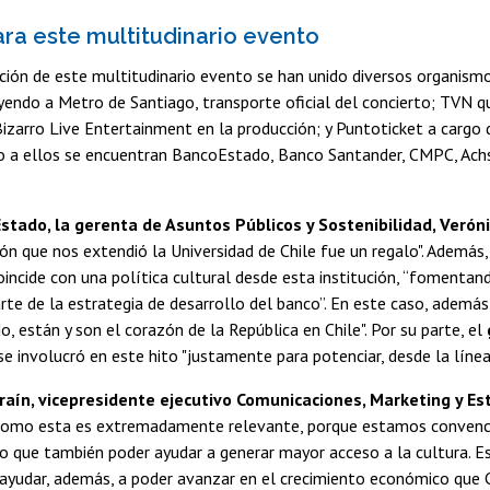
ra este multitudinario evento
ación de este multitudinario evento se han unido diversos organismo
uyendo a Metro de Santiago, transporte oficial del concierto; TVN q
 Bizarro Live Entertainment en la producción; y Puntoticket a cargo
to a ellos se encuentran BancoEstado, Banco Santander, CMPC, Ach
tado, la gerenta de Asuntos Públicos y Sostenibilidad, Veróni
ción que nos extendió la Universidad de Chile fue un regalo". Además, 
incide con una política cultural desde esta institución, “fomentando 
te de la estrategia de desarrollo del banco”. En este caso, además, 
, están y son el corazón de la República en Chile". Por su parte, el
 involucró en este hito "justamente para potenciar, desde la línea e
raín, vicepresidente ejecutivo Comunicaciones, Marketing y Es
como esta es extremadamente relevante, porque estamos convenci
ino que también poder ayudar a generar mayor acceso a la cultura. 
ayudar, además, a poder avanzar en el crecimiento económico que Ch