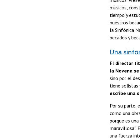
músicos. Prese
músicos, const
tiempo y estud
nuestros beca
la Sinfónica N
becados y beca
Una sinfo
El
director ti
la Novena se
sino por el de
tiene solistas
escribe una s
Por su parte, e
como una obra
porque es una
maravillosa”. 
una fuerza in