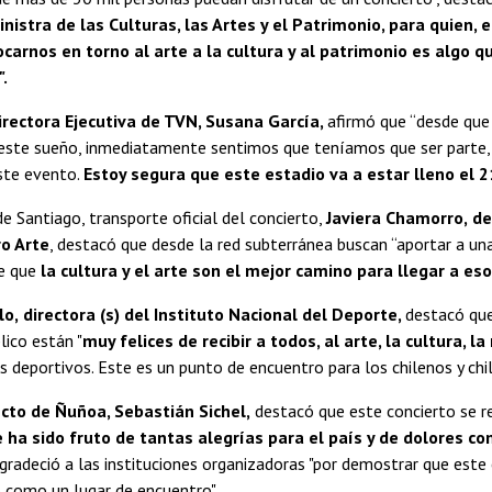
nistra de las Culturas, las Artes y el Patrimonio, para quien, 
ocarnos en torno al arte a la cultura y al patrimonio es algo 
.
irectora Ejecutiva de TVN, Susana García,
afirmó que “desde que 
este sueño, inmediatamente sentimos que teníamos que ser parte, 
ste evento.
Estoy segura que este estadio va a estar lleno el 2
 Santiago, transporte oficial del concierto,
Javiera Chamorro,
de
ro Arte
, destacó que desde la red subterránea buscan “aportar a un
e que
la cultura y el arte son el mejor camino para llegar a eso
lo,
directora (s) del Instituto Nacional del Deporte,
destacó que
ico están "
muy felices de recibir a todos, al arte, la cultura, la
deportivos. Este es un punto de encuentro para los chilenos y chi
cto de Ñuñoa, Sebastián Sichel,
destacó que este concierto se re
e ha sido fruto de tantas alegrías para el país y de dolores co
gradeció a las instituciones organizadoras "por demostrar que este
 como un lugar de encuentro".