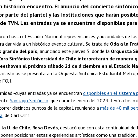
 histórico encuentro. El anuncio del concierto sinfónico
or parte del plantel y las instituciones que harán posib
l de TVN. Las entradas ya se encuentran disponibles para
ron hasta el Estadio Nacional representantes y autoridades de las 
ra dar vida a un histórico evento cultural. Se trata de
Oda a la Fra
 grande del país,
anunciado este jueves 5; donde la
Orquesta Si
 Coro Sinfónico Universidad de Chile interpretarán de manera 
Beethoven el próximo sábado 21 de diciembre en el Estadio Na
artísticos se presentarán la Orquesta Sinfónica Estudiantil Metrop
e FOJI.
rnidad -cuyas entradas ya se encuentran
disponibles en el sistema 
vento
Santiago Sinfónico
, que durante enero del 2024 llevó a los 
correr distintos puntos de la capital, reuniendo a
más de 40 mil per
na
, de Carl Orff.
 la U. de Chile, Rosa Devés
, destacó que con esta continuidad de l
oponen posicionar estas experiencias artísticas como una tradición
.