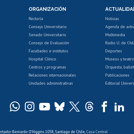
Consulta a bases de datos
Bienestar d
 de notas
ORGANIZACIÓN
ACTUALIDA
Perfeccionamiento
Portal de m
 regular
Editar Portafolio Académico
Certificado
Rectoría
Noticias
tal
Evaluación docente
Certificado
Consejo Universitario
Agenda de acti
dito alumnos
honorarios
Calificación académica
Senado Universitario
Multimedia
dito exalumnos
Gestión de 
Consejo de Evaluación
Radio U. de Chi
Postulación al AUCAI
y grados
Editar pági
Facultades e institutos
Deportes
Hospital Clínico
Museos y teatr
da tecnológica
Tarjeta TUI
Wifi
Acoso laboral
s
Centros y programas
Orquesta, ballet
Relaciones internacionales
Publicaciones
Unidades administrativas
Editorial Univers
bertador Bernardo O'Higgins 1058, Santiago de Chile,
Casa Central