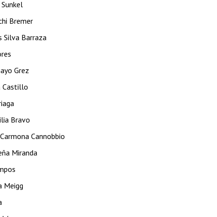
 Sunkel
chi Bremer
s Silva Barraza
ores
mayo Grez
 Castillo
riaga
ilia Bravo
 Carmona Cannobbio
Peña Miranda
ampos
a Meigg
a