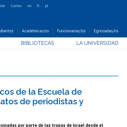
hile
Correo
en
fr
pt
Artes
Cs. Agronómicas
diantes
Académicas/os
Funcionarias/os
Egresadas/os
Cs. Forestales y Conservación
BIBLIOTECAS
LA UNIVERSIDAD
Cs. Sociales
Comunicación e Imagen
Economía y Negocios
Gobierno
Odontología
Estudios Internacionales
cos de la Escuela de
Bachillerato
atos de periodistas y
Hospital Clínico
sinadas por parte de las tropas de Israel desde el