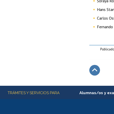
Soraya Ro
Hans Sta
Carlos Os
Fernando
Publicado
Subir
Más información
TRÁMITES Y SERVICIOS PARA
Alumnas/os y ex
Matrícula en línea
Inscripción y cambio d