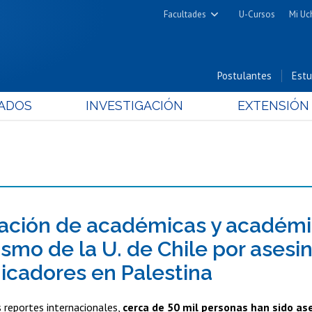
Facultades
U-Cursos
Mi Uc
Arquitectura y Urbanismo
Ciencias
Postulantes
Estu
Cs. Físicas y Matemáticas
ADOS
INVESTIGACIÓN
EXTENSIÓN
Cs. Químicas y Farmacéuticas
Cs. Veterinarias y Pecuarias
Derecho
Filosofía y Humanidades
Medicina
Estudios Avanzados en Educación
ación de académicas y académi
Nutrición y Tecnología de
ismo de la U. de Chile por asesin
Alimentos
cadores en Palestina
 reportes internacionales,
cerca de 50 mil personas han sido ase