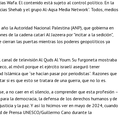
ias Wafa. El contenido está sujeto al control político. En la
icias Shehab y el grupo Al-Aqsa Media Network”. Todos, medios
 año la Autoridad Nacional Palestina (ANP), que gobierna en
es de la cadena catarí Al Jazeera por "incitar a la sedición",
e cierran las puertas mientras los poderes geopolíticos ya
l canal de televisión Al Quds Al Youm. Su furgoneta mostraba
eco, al móvil porque el ejército israelí aseguró tener
had Islámica que “se hacían pasar por periodistas”. Razones que
r si es que esto se tratara de una guerra, que no lo es.
, a no caer en el silencio, a comprender que esta profesión –
 para la democracia, la defensa de los derechos humanos y de
justicia y la paz. Y así lo hicimos ver en mayo de 2024, cuando
rtad de Prensa UNESCO/Guillermo Cano durante la