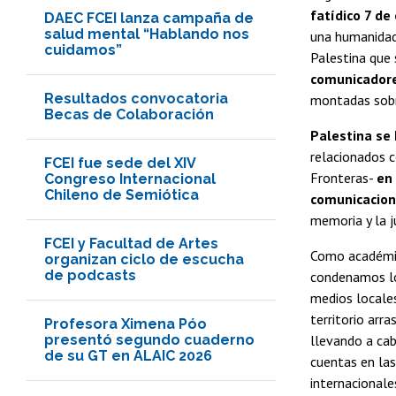
fatídico 7 de
DAEC FCEI lanza campaña de
salud mental “Hablando nos
una humanidad 
cuidamos”
Palestina que 
comunicador
Resultados convocatoria
montadas sobre
Becas de Colaboración
Palestina se 
relacionados c
FCEI fue sede del XIV
Fronteras-
en 
Congreso Internacional
Chileno de Semiótica
comunicacion
memoria y la ju
FCEI y Facultad de Artes
Como académic
organizan ciclo de escucha
de podcasts
condenamos los
medios locales
territorio arr
Profesora Ximena Póo
presentó segundo cuaderno
llevando a cab
de su GT en ALAIC 2026
cuentas en las
internacional