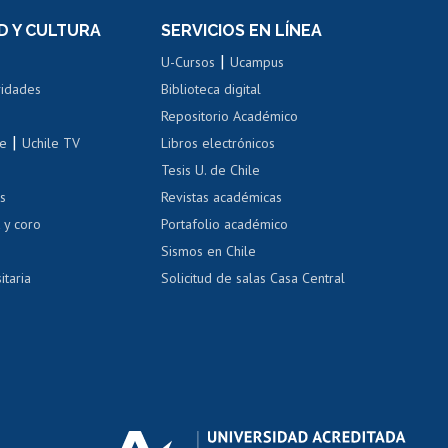
el personal
Postulación al Programa de
Movilidad Estudiantil
D Y CULTURA
SERVICIOS EN LÍNEA
ovilidad interna
Inscripción de asignaturas
|
 de renta
U-Cursos
Ucampus
Cursos de español
 de renta
vidades
Biblioteca digital
Repositorio Académico
correo uchile
|
le
Uchile TV
Libros electrónicos
nas blancas
Tesis U. de Chile
os
Revistas académicas
, sexual y violencia
Denuncias administrativas
 y coro
Portafolio académico
Sismos en Chile
itaria
Solicitud de salas Casa Central