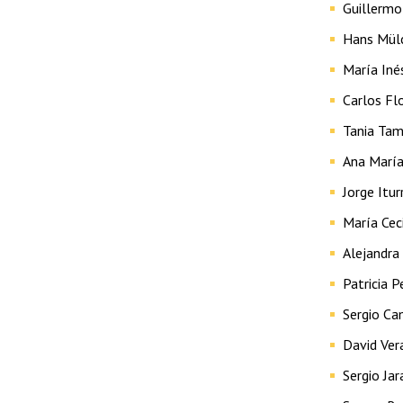
Guillermo
Hans Mül
María Iné
Carlos Fl
Tania Ta
Ana María
Jorge Itur
María Cec
Alejandra
Patricia 
Sergio C
David Ver
Sergio Jar