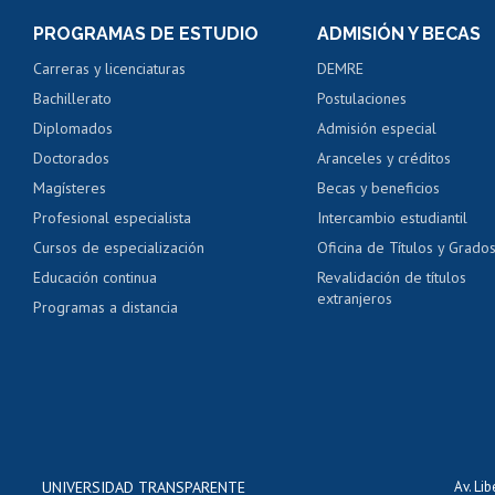
Consulta y certificado
PROGRAMAS DE ESTUDIO
ADMISIÓN Y BECAS
Certificado de alumno
Carreras y licenciaturas
DEMRE
Servicio médico y den
Bachillerato
Postulaciones
Pago de arancel y cré
Diplomados
Admisión especial
Pago de arancel y cré
Doctorados
Aranceles y créditos
Certificado de títulos 
Magísteres
Becas y beneficios
Profesional especialista
Intercambio estudiantil
Mi Uchile
Ayu
Cursos de especialización
Oficina de Títulos y Grado
Educación continua
Revalidación de títulos
extranjeros
Programas a distancia
UNIVERSIDAD TRANSPARENTE
Av. Li