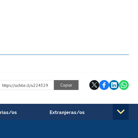
Copiar
https://uchile.cl/u224329
rias/os
Extranjeras/os
rnos de
Revalidación y reconocimiento
n
de títulos