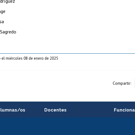
dríguez
nge
sa
 Sagredo
 el miércoles 08 de enero de 2025
Compartir:
alumnas/os
Docentes
Funciona
Postulación a concursos
Cursos inte
internos de investigación
capacitació
e asignaturas