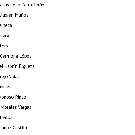
atus de la Parra Terán
illagrán Muñoz
 Checa
güero
ters
a Carmona López
el Labrín Elgueta
rejo Vidal
alinas
Donoso Pinto
 Morales Vargas
 Villar
Muñoz Castillo