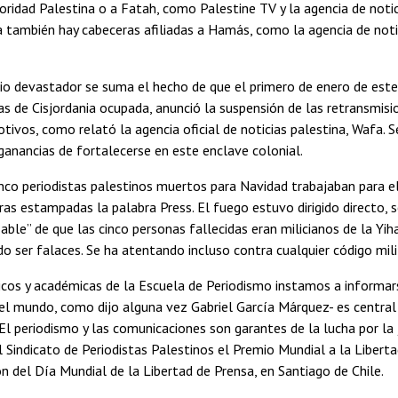
toridad Palestina o a Fatah, como Palestine TV y la agencia de notic
 también hay cabeceras afiliadas a Hamás, como la agencia de not
io devastador se suma el hecho de que el primero de enero de este
as de Cisjordania ocupada, anunció la suspensión de las retransmision
tivos, como relató la agencia oficial de noticias palestina, Wafa. S
 ganancias de fortalecerse en este enclave colonial.
nco periodistas palestinos muertos para Navidad trabajaban para e
ras estampadas la palabra Press. El fuego estuvo dirigido directo, s
iable” de que las cinco personas fallecidas eran milicianos de la Yi
 ser falaces. Se ha atentando incluso contra cualquier código milita
s y académicas de la Escuela de Periodismo instamos a informarse
el mundo, como dijo alguna vez Gabriel García Márquez- es central
El periodismo y las comunicaciones son garantes de la lucha por la 
l Sindicato de Periodistas Palestinos el Premio Mundial a la Libe
del Día Mundial de la Libertad de Prensa, en Santiago de Chile.