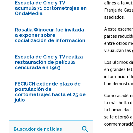
afines a la Au
Escuela de Cine y TV
acumula 71 cortometrajes en
Franja de Gaza
OndaMedia
asediados.
A este escenar
Rosalía Winocur fue invitada
a exponer sobre
partes reducid
socialización de información
entre otros mo
visualizan las
Escuela de Cine y TV realiza
Los últimos ci
restauración de película
censurada en 1963
en grandes let
información “f
han demostrado
FECIUCH extiende plazo de
postulación de
cortometrajes hasta el 25 de
Como académico
julio
la más bella d
la humanidad. 
se le otorgó a
conmemoración 