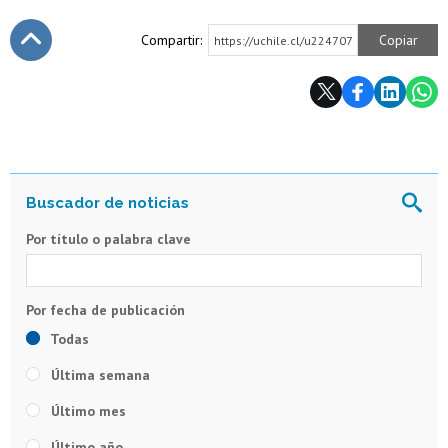
Compartir:
Copiar
https://uchile.cl/u224707
Subir
Por título o palabra clave
Todas
Última semana
Último mes
Último año