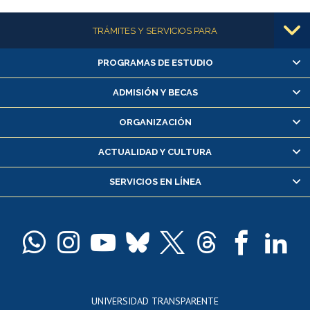
Más información
TRÁMITES Y SERVICIOS PARA
PROGRAMAS DE ESTUDIO
Alumnas/os y exalumnas/os
Matrícula en línea
ADMISIÓN Y BECAS
Inscripción y cambio de asignaturas
ORGANIZACIÓN
Consulta y certificado de notas
Certificado de alumno regular
ACTUALIDAD Y CULTURA
Servicio médico y dental
SERVICIOS EN LÍNEA
Pago de arancel y crédito alumnos
Pago de arancel y crédito exalumnos
Certificado de títulos y grados
Docentes
Postulación a concursos internos de investigación
Consulta a bases de datos
UNIVERSIDAD TRANSPARENTE
Perfeccionamiento