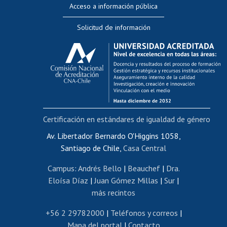
Acceso a información pública
Editar Portafolio Académico
Solicitud de información
Evaluación docente
Calificación académica
Postulación al AUCAI
Funcionarias/os
Cursos internos de capacitación
Bienestar del personal
Certificación en estándares de igualdad de género
Portal de movilidad interna
Certificado de renta
Av. Libertador Bernardo O'Higgins 1058,
Santiago de Chile,
Casa Central
Certificado de renta honorarios
Gestión de correo uchile
Campus
:
Andrés Bello
|
Beauchef
|
Dra.
Editar páginas blancas
Eloísa Díaz
|
Juan Gómez Millas
|
Sur
|
más recintos
Extranjeras/os
Revalidación y reconocimiento de títulos
+56 2 29782000
|
Teléfonos y correos
|
Mapa del portal
|
Contacto
Postulación al Programa de Movilidad Estudiantil