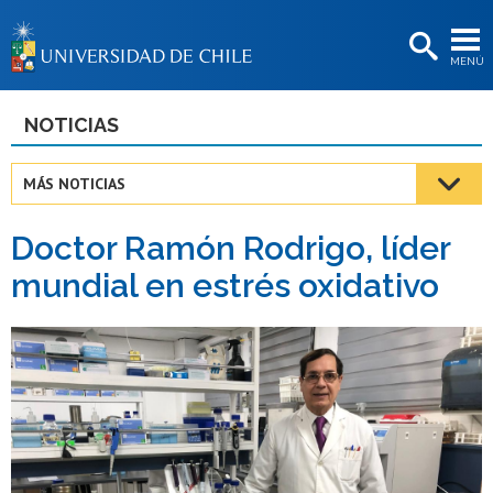
EXTENSIÓN
MENÚ
BIBLIOTECAS
LA UNIVERSIDAD
NOTICIAS
Postulantes
MÁS NOTICIAS
Estudiantes
Doctor Ramón Rodrigo, líder
Académicas/os
mundial en estrés oxidativo
Funcionarias/os
Egresadas/os