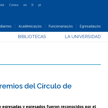
hile
Correo
en
fr
pt
Artes
Cs. Agronómicas
diantes
Académicas/os
Funcionarias/os
Egresadas/os
Cs. Forestales y Conservación
BIBLIOTECAS
LA UNIVERSIDAD
Cs. Sociales
Comunicación e Imagen
Economía y Negocios
Gobierno
Odontología
Estudios Internacionales
Bachillerato
remios del Círculo de
Hospital Clínico
 y egresadas y egresados fueron reconocidos por el