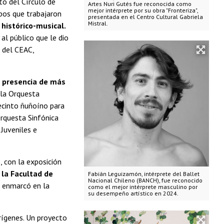
o del Círculo de
Artes Nuri Gutés fue reconocida como
mejor intérprete por su obra "Fronteriza",
ipos que trabajaron
presentada en el Centro Cultural Gabriela
Mistral.
histórico-musical.
 al público que le dio
a del CEAC,
a presencia de más
 la Orquesta
recinto ñuñoíno para
Orquesta Sinfónica
Juveniles e
, con la exposición
la Facultad de
Fabián Leguizamón, intérprete del Ballet
Nacional Chileno (BANCH), fue reconocido
e enmarcó en la
como el mejor intérprete masculino por
su desempeño artístico en 2024.
ígenes. Un proyecto