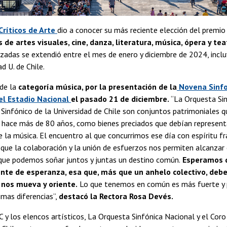
Críticos de Arte
dio a conocer su más reciente elección del premio
 de artes visuales, cine, danza, literatura, música, ópera y tea
izadas se extendió entre el mes de enero y diciembre de 2024, incl
d U. de Chile.
de la
categoría música, por la presentación de la
Novena Sinfo
el Estadio Nacional
el pasado 21 de diciembre.
“La Orquesta Sin
o Sinfónico de la Universidad de Chile son conjuntos patrimoniales q
 hace más de 80 años, como bienes preciados que debían representar
e la música. El encuentro al que concurrimos ese día con espíritu f
que la colaboración y la unión de esfuerzos nos permiten alcanzar 
 que podemos soñar juntos y juntas un destino común.
Esperamos q
ente de esperanza, esa que, más que un anhelo colectivo, deb
 nos mueva y oriente.
Lo que tenemos en común es más fuerte y 
imas diferencias”,
destacó la Rectora Rosa Devés.
 y los elencos artísticos, La Orquesta Sinfónica Nacional y el Coro