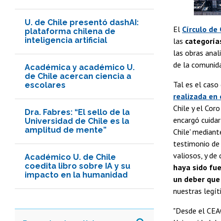
U. de Chile presentó dashAI:
El
Círculo de 
plataforma chilena de
inteligencia artificial
las
categorías
las obras anal
de la comunida
Académica y académico U.
de Chile acercan ciencia a
Tal es el caso 
escolares
realizada en 
Chile y el Cor
Dra. Fabres: “El sello de la
encargó cuidar
Universidad de Chile es la
amplitud de mente”
Chile' mediant
testimonio de 
valiosos, y de
Académico U. de Chile
coedita libro sobre IA y su
haya sido fu
impacto en la humanidad
un deber que
nuestras legít
"Desde el CEAC