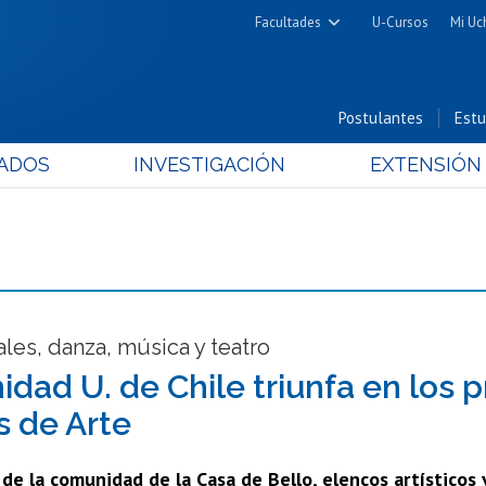
Facultades
U-Cursos
Mi Uc
Arquitectura y Urbanismo
Ciencias
Postulantes
Estu
Cs. Físicas y Matemáticas
ADOS
INVESTIGACIÓN
EXTENSIÓN
Cs. Químicas y Farmacéuticas
Cs. Veterinarias y Pecuarias
Derecho
Filosofía y Humanidades
Medicina
Estudios Avanzados en Educación
ales, danza, música y teatro
Nutrición y Tecnología de
dad U. de Chile triunfa en los p
Alimentos
s de Arte
de la comunidad de la Casa de Bello, elencos artísticos