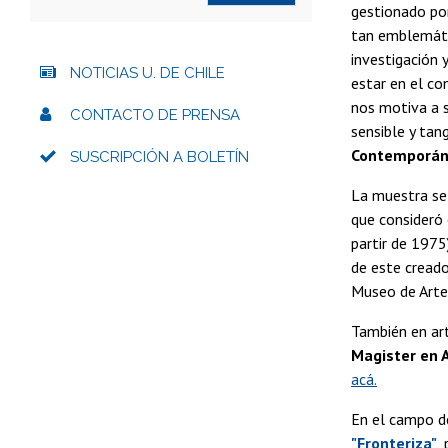
gestionado po
tan emblemátic
investigación 
NOTICIAS U. DE CHILE
estar en el co
nos motiva a s
CONTACTO DE PRENSA
sensible y tan
Contemporáne
SUSCRIPCIÓN A BOLETÍN
La muestra se 
que consideró 
partir de 1975
de este cread
Museo de Arte
También en art
Magister en A
acá.
En el campo d
"Fronteriza"
,