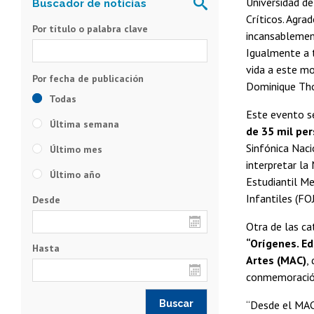
Universidad d
Críticos. Agra
Por título o palabra clave
incansablemen
Igualmente a t
vida a este mo
Dominique Th
Todas
Este evento se
Última semana
de 35 mil per
Sinfónica Naci
Último mes
interpretar la
Último año
Estudiantil Me
Infantiles (FO
Desde
Otra de las ca
“Orígenes. E
Hasta
Artes (MAC)
,
conmemoración 
“Desde el MAC