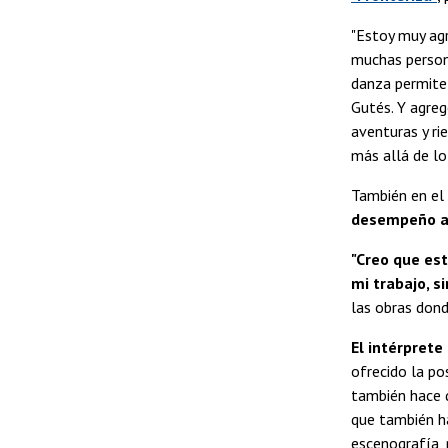
"Estoy muy ag
muchas person
danza permite 
Gutés. Y agreg
aventuras y ri
más allá de l
También en el
desempeño ar
"Creo que es
mi trabajo, 
las obras dond
El intérprete
ofrecido la po
también hace 
que también ha
escenografía, 