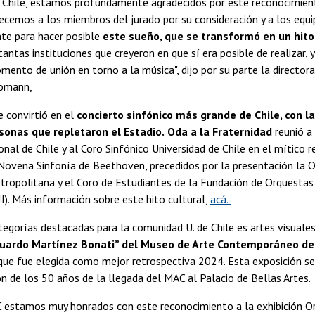
e Chile, estamos profundamente agradecidos por este reconocimient
decemos a los miembros del jurado por su consideración y a los equ
te para hacer posible
este sueño, que se transformó en un hito 
antas instituciones que creyeron en que sí era posible de realizar, y
mento de unión en torno a la música", dijo por su parte la director
omann,
 convirtió en el
concierto sinfónico más grande de Chile, con l
sonas que repletaron el Estadio.
Oda a la Fraternidad
reunió a
onal de Chile y al Coro Sinfónico Universidad de Chile en el mítico 
 Novena Sinfonía de Beethoven, precedidos por la presentación la 
tropolitana y el Coro de Estudiantes de la Fundación de Orquestas 
JI). Más información sobre este hito cultural,
acá.
tegorías destacadas para la comunidad U. de Chile es artes visuales
duardo Martínez Bonati” del Museo de Arte Contemporáneo de 
 que fue elegida como mejor retrospectiva 2024. Esta exposición s
de los 50 años de la llegada del MAC al Palacio de Bellas Artes.
 estamos muy honrados con este reconocimiento a la exhibición Or