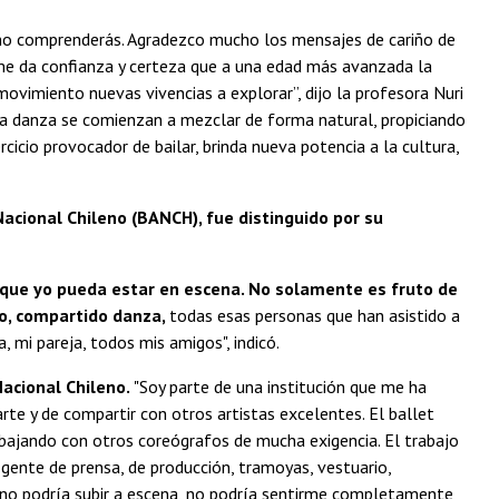
mo comprenderás. Agradezco mucho los mensajes de cariño de
me da confianza y certeza que a una edad más avanzada la
ovimiento nuevas vivencias a explorar”, dijo la profesora Nuri
la danza se comienzan a mezclar de forma natural, propiciando
rcicio provocador de bailar, brinda nueva potencia a la cultura,
Nacional Chileno (BANCH), fue distinguido por su
 que yo pueda estar en escena. No solamente es fruto de
o, compartido danza,
todas esas personas que han asistido a
, mi pareja, todos mis amigos", indicó.
Nacional Chileno.
"Soy parte de una institución que me ha
arte y de compartir con otros artistas excelentes. El ballet
bajando con otros coreógrafos de mucha exigencia. El trabajo
 gente de prensa, de producción, tramoyas, vestuario,
o no podría subir a escena, no podría sentirme completamente