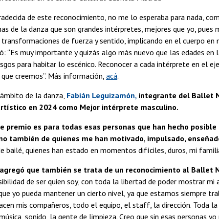
radecida de este reconocimiento, no me lo esperaba para nada, co
as de la danza que son grandes intérpretes, mejores que yo, pues 
transformaciones de fuerza y sentido, implicando en el cuerpo en m
ó: “Es muy importante y quizás algo más nuevo que las edades en 
esgos para habitar lo escénico. Reconocer a cada intérprete en el eje
o que creemos”. Más información,
acá
.
 ámbito de la danza,
Fabián Leguizamón,
integrante del Ballet 
tístico en 2024 como Mejor intérprete masculino.
te premio es para todas esas personas que han hecho posible
sino también de quienes me han motivado, impulsado, enseñad
e bailé, quienes han estado en momentos difíciles, duros, mi familia
 agregó que también se trata de un reconocimiento al Ballet 
sibilidad de ser quien soy, con toda la libertad de poder mostrar mi 
que yo pueda mantener un cierto nivel, ya que estamos siempre tra
cen mis compañeros, todo el equipo, el staff, la dirección. Toda la
música, sonido, la gente de limpieza. Creo que sin esas personas y