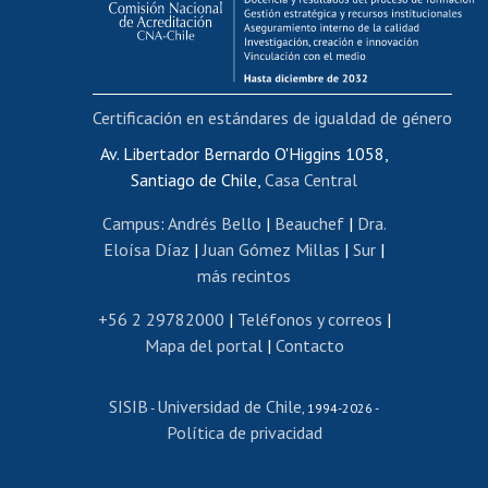
Funcionarias/os
Cursos internos de capacitación
Bienestar del personal
Certificación en estándares de igualdad de género
Portal de movilidad interna
Certificado de renta
Av. Libertador Bernardo O'Higgins 1058,
Santiago de Chile,
Casa Central
Certificado de renta honorarios
Gestión de correo uchile
Campus
:
Andrés Bello
|
Beauchef
|
Dra.
Editar páginas blancas
Eloísa Díaz
|
Juan Gómez Millas
|
Sur
|
más recintos
Extranjeras/os
Revalidación y reconocimiento de títulos
+56 2 29782000
|
Teléfonos y correos
|
Mapa del portal
|
Contacto
Postulación al Programa de Movilidad Estudiantil
Inscripción de asignaturas
SISIB
Universidad de Chile
Cursos de español
-
, 1994-2026 -
Política de privacidad
Mi Uchile
Ayuda tecnológica
Tarjeta TUI
Wifi