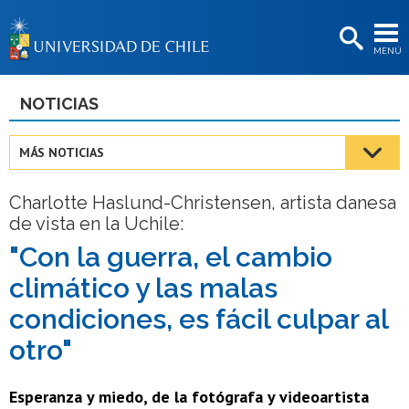
EXTENSIÓN
MENÚ
BIBLIOTECAS
LA UNIVERSIDAD
NOTICIAS
Postulantes
MÁS NOTICIAS
Estudiantes
Charlotte Haslund-Christensen, artista danesa
Académicas/os
de vista en la Uchile:
Funcionarias/os
"Con la guerra, el cambio
climático y las malas
Egresadas/os
condiciones, es fácil culpar al
otro"
Esperanza y miedo, de la fotógrafa y videoartista