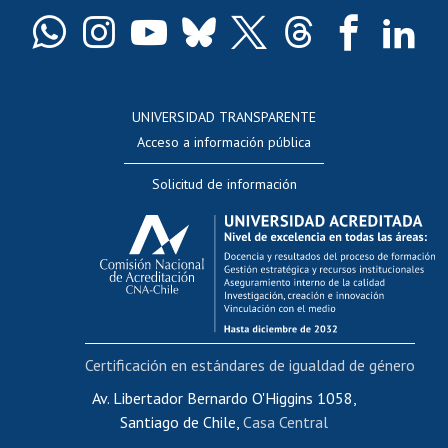
Certificado de títulos y grados
Docentes
Postulación a concursos internos de investigación
Consulta a bases de datos
UNIVERSIDAD TRANSPARENTE
Perfeccionamiento
Acceso a información pública
Editar Portafolio Académico
Solicitud de información
Evaluación docente
Calificación académica
Postulación al AUCAI
Funcionarias/os
Cursos internos de capacitación
Bienestar del personal
Certificación en estándares de igualdad de género
Portal de movilidad interna
Certificado de renta
Av. Libertador Bernardo O'Higgins 1058,
Santiago de Chile,
Casa Central
Certificado de renta honorarios