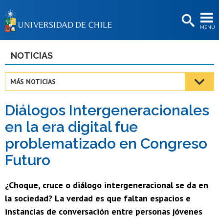
EXTENSIÓN
MENÚ
BIBLIOTECAS
LA UNIVERSIDAD
NOTICIAS
Postulantes
MÁS NOTICIAS
Estudiantes
Diálogos Intergeneracionales
Académicas/os
en la era digital fue
Funcionarias/os
problematizado en Congreso
Egresadas/os
Futuro
¿Choque, cruce o diálogo intergeneracional se da en
la sociedad? La verdad es que faltan espacios e
instancias de conversación entre personas jóvenes