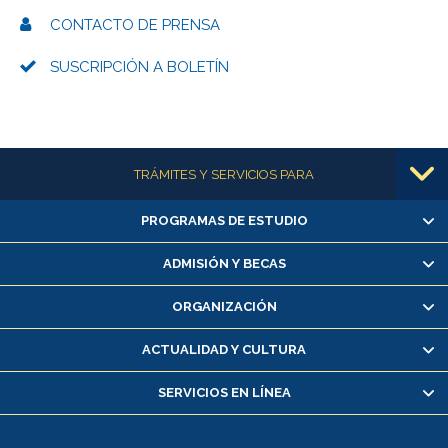
CONTACTO DE PRENSA
SUSCRIPCIÓN A BOLETÍN
Más información
TRÁMITES Y SERVICIOS PARA
PROGRAMAS DE ESTUDIO
Alumnas/os y exalumnas/os
Matrícula en línea
ADMISIÓN Y BECAS
Inscripción y cambio de asignaturas
ORGANIZACIÓN
Consulta y certificado de notas
Certificado de alumno regular
ACTUALIDAD Y CULTURA
Servicio médico y dental
SERVICIOS EN LÍNEA
Pago de arancel y crédito alumnos
Pago de arancel y crédito exalumnos