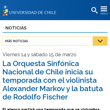
EXTENSIÓN
MENÚ
BIBLIOTECAS
LA UNIVERSIDAD
NOTICIAS
Postulantes
MÁS NOTICIAS
Estudiantes
Viernes 14 y sábado 15 de marzo
Académicas/os
La Orquesta Sinfónica
Funcionarias/os
Nacional de Chile inicia su
Egresadas/os
temporada con el violinista
Alexander Markov y la batuta
de Rodolfo Fischer
El elenco partirá una temporada que se vislumbra