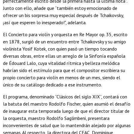
perfectamente escrito desde la primera hasta la última nota”.
Junto con ello, añade que “también estoy emocionado de
ofrecer un bis sorpresa muy especial después de Tchaikovsky,
¡así que esperen lo inesperado!", adelanta.
El Concierto para violín y orquesta en Re Mayor op. 35, escrito
en 1878, surgió de un encuentro entre Tchaikovsky y su amigo
violinista Yosif Kotek, con quien pasó un tiempo tocando
diversas obras, entre ellas un arreglo de la Sinfonía española
de Édouard Lalo, cuya vitalidad rítmica y belleza melódica
habrían sido el estímulo para que el compositor escribiera su
propio concierto para violín en menos de un mes, siendo el
único de su catálogo dedicado a ese instrumento.
El programa, denominado “Clásicos del siglo XIX”, contará con
la batuta del maestro Rodolfo Fischer, quien asumió el desafío
de inaugurar esta temporada luego de que el director titular de
la orquesta, maestro Rodolfo Saglimbeni, presentara
inconvenientes de salud que lo mantendrán alejado por algunas
semanas. Al respecto, la directora del CEAC, Dominique