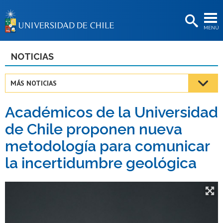
EXTENSIÓN
MENÚ
BIBLIOTECAS
LA UNIVERSIDAD
NOTICIAS
Postulantes
MÁS NOTICIAS
Estudiantes
Académicos de la Universidad
Académicas/os
de Chile proponen nueva
Funcionarias/os
metodología para comunicar
Egresadas/os
la incertidumbre geológica