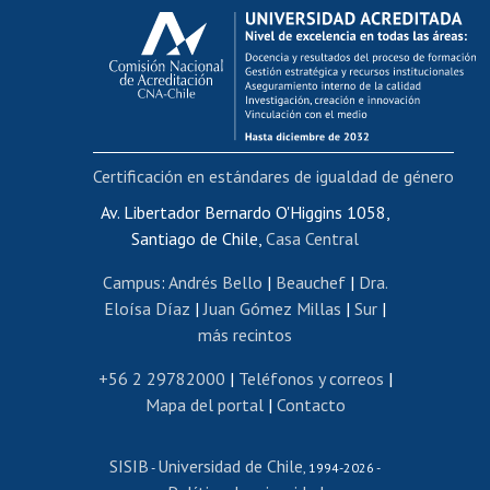
Calificación académica
Postulación al AUCAI
Funcionarias/os
Cursos internos de capacitación
Bienestar del personal
Certificación en estándares de igualdad de género
Portal de movilidad interna
Certificado de renta
Av. Libertador Bernardo O'Higgins 1058,
Santiago de Chile,
Casa Central
Certificado de renta honorarios
Gestión de correo uchile
Campus
:
Andrés Bello
|
Beauchef
|
Dra.
Editar páginas blancas
Eloísa Díaz
|
Juan Gómez Millas
|
Sur
|
más recintos
Extranjeras/os
Revalidación y reconocimiento de títulos
+56 2 29782000
|
Teléfonos y correos
|
Mapa del portal
|
Contacto
Postulación al Programa de Movilidad Estudiantil
Inscripción de asignaturas
SISIB
Universidad de Chile
Cursos de español
-
, 1994-2026 -