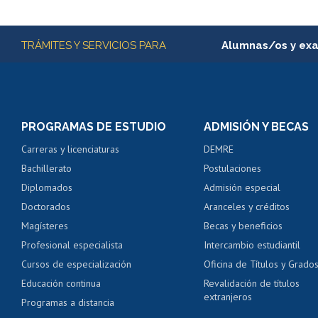
Subir
Más información
TRÁMITES Y SERVICIOS PARA
Alumnas/os y ex
Matrícula en línea
Inscripción y cambio d
Consulta y certificado
PROGRAMAS DE ESTUDIO
ADMISIÓN Y BECAS
Certificado de alumno
Carreras y licenciaturas
DEMRE
Servicio médico y den
Bachillerato
Postulaciones
Pago de arancel y cré
Diplomados
Admisión especial
Pago de arancel y cré
Doctorados
Aranceles y créditos
Certificado de títulos 
Magísteres
Becas y beneficios
Profesional especialista
Intercambio estudiantil
Mi Uchile
Ayu
Cursos de especialización
Oficina de Títulos y Grado
Educación continua
Revalidación de títulos
extranjeros
Programas a distancia