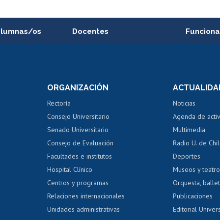
alumnas/os
Docentes
Funciona
Postulación a concursos
Cursos inte
internos de investigación
capacitació
e asignaturas
Consulta a bases de datos
Bienestar d
 de notas
ORGANIZACIÓN
ACTUALIDA
Perfeccionamiento
Portal de m
 regular
Editar Portafolio Académico
Certificado
Rectoría
Noticias
tal
Evaluación docente
Certificado
Consejo Universitario
Agenda de acti
dito alumnos
honorarios
Calificación académica
Senado Universitario
Multimedia
dito exalumnos
Gestión de 
Consejo de Evaluación
Radio U. de Chi
Postulación al AUCAI
y grados
Editar pági
Facultades e institutos
Deportes
Hospital Clínico
Museos y teatr
da tecnológica
Tarjeta TUI
Wifi
Acoso laboral
s
Centros y programas
Orquesta, ballet
Relaciones internacionales
Publicaciones
Unidades administrativas
Editorial Univers