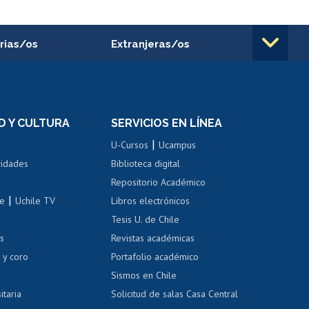
rias/os
Extranjeras/os
rnos de
Revalidación y reconocimiento
n
de títulos
el personal
Postulación al Programa de
Movilidad Estudiantil
D Y CULTURA
SERVICIOS EN LÍNEA
ovilidad interna
Inscripción de asignaturas
|
 de renta
U-Cursos
Ucampus
Cursos de español
 de renta
vidades
Biblioteca digital
Repositorio Académico
correo uchile
|
le
Uchile TV
Libros electrónicos
nas blancas
Tesis U. de Chile
os
Revistas académicas
, sexual y violencia
Denuncias administrativas
 y coro
Portafolio académico
Sismos en Chile
itaria
Solicitud de salas Casa Central