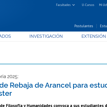
Facultades
U-Cursos
Mi Uc
Arquitectura y Urbanismo
Ciencias
Postulantes
Estu
Cs. Físicas y Matemáticas
ADOS
INVESTIGACIÓN
EXTENSIÓN
Cs. Químicas y Farmacéuticas
Cs. Veterinarias y Pecuarias
Derecho
Filosofía y Humanidades
Medicina
Estudios Avanzados en Educación
ia 2025:
Nutrición y Tecnología de
de Rebaja de Arancel para estu
Alimentos
ster
 de Filosofía y Humanidades convoca a sus estudiantes d