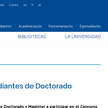
hile
Correo
en
fr
pt
Artes
Cs. Agronómicas
diantes
Académicas/os
Funcionarias/os
Egresadas/os
Cs. Forestales y Conservación
BIBLIOTECAS
LA UNIVERSIDAD
Cs. Sociales
Comunicación e Imagen
Economía y Negocios
Gobierno
Odontología
Estudios Internacionales
Bachillerato
diantes de Doctorado
Hospital Clínico
e Doctorado y Magíster a participar en el Concurso