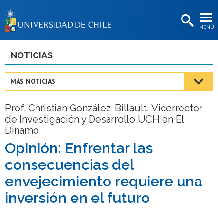
EXTENSIÓN
MENÚ
BIBLIOTECAS
LA UNIVERSIDAD
NOTICIAS
Postulantes
MÁS NOTICIAS
Estudiantes
Prof. Christian González-Billault, Vicerrector
Académicas/os
de Investigación y Desarrollo UCH en El
Dínamo
Funcionarias/os
Opinión: Enfrentar las
Egresadas/os
consecuencias del
envejecimiento requiere una
inversión en el futuro