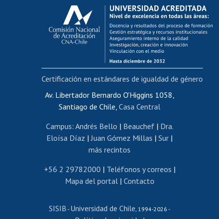
Calificación académica
Postulación al AUCAI
Funcionarias/os
Cursos internos de capacitación
Bienestar del personal
Certificación en estándares de igualdad de género
Portal de movilidad interna
Certificado de renta
Av. Libertador Bernardo O'Higgins 1058,
Santiago de Chile,
Casa Central
Certificado de renta honorarios
Gestión de correo uchile
Campus
:
Andrés Bello
|
Beauchef
|
Dra.
Editar páginas blancas
Eloísa Díaz
|
Juan Gómez Millas
|
Sur
|
más recintos
Extranjeras/os
Revalidación y reconocimiento de títulos
+56 2 29782000
|
Teléfonos y correos
|
Mapa del portal
|
Contacto
Postulación al Programa de Movilidad Estudiantil
Inscripción de asignaturas
SISIB
Universidad de Chile
Cursos de español
-
, 1994-2026 -