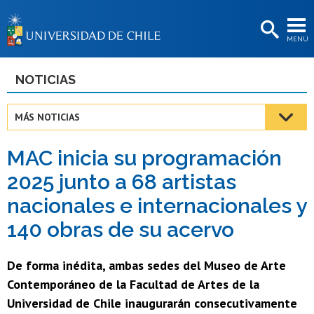
EXTENSIÓN
MENÚ
BIBLIOTECAS
LA UNIVERSIDAD
NOTICIAS
Postulantes
MÁS NOTICIAS
Estudiantes
MAC inicia su programación
Académicas/os
2025 junto a 68 artistas
Funcionarias/os
nacionales e internacionales y
Egresadas/os
140 obras de su acervo
De forma inédita, ambas sedes del Museo de Arte
Contemporáneo de la Facultad de Artes de la
Universidad de Chile inaugurarán consecutivamente