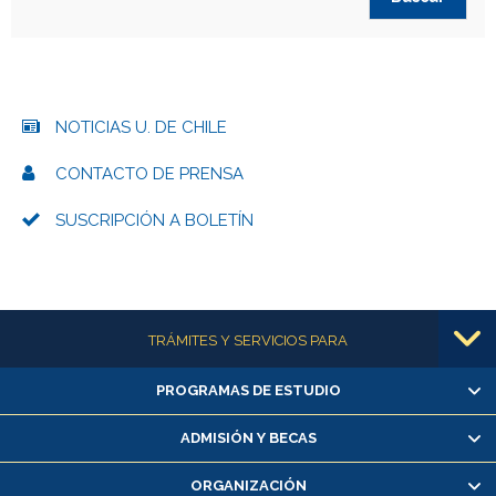
NOTICIAS U. DE CHILE
CONTACTO DE PRENSA
SUSCRIPCIÓN A BOLETÍN
Más información
TRÁMITES Y SERVICIOS PARA
PROGRAMAS DE ESTUDIO
Alumnas/os y exalumnas/os
Matrícula en línea
ADMISIÓN Y BECAS
Inscripción y cambio de asignaturas
ORGANIZACIÓN
Consulta y certificado de notas