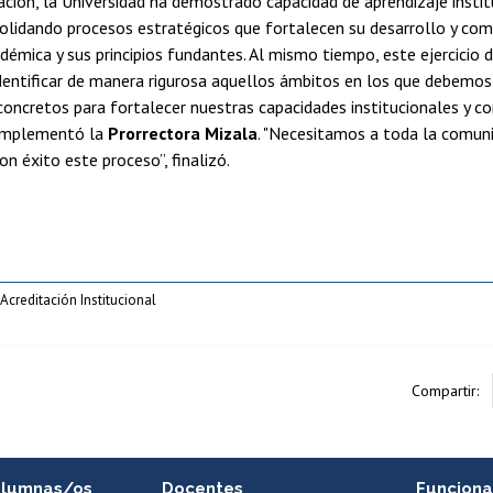
ación, la Universidad ha demostrado capacidad de aprendizaje instit
olidando procesos estratégicos que fortalecen su desarrollo y co
démica y sus principios fundantes. Al mismo tiempo, este ejercicio
dentificar de manera rigurosa aquellos ámbitos en los que debemos
 concretos para fortalecer nuestras capacidades institucionales y c
complementó la
Prorrectora Mizala
. "Necesitamos a toda la comunid
on éxito este proceso”, finalizó.
creditación Institucional
Compartir:
alumnas/os
Docentes
Funciona