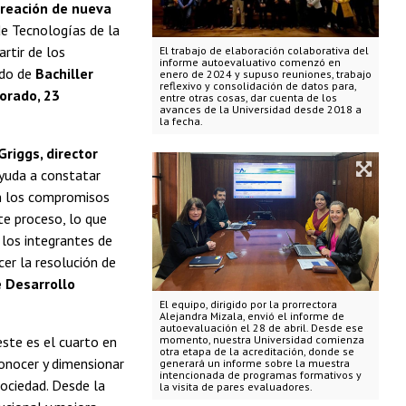
creación de nueva
de Tecnologías de la
rtir de los
El trabajo de elaboración colaborativa del
informe autoevaluativo comenzó en
ado de
Bachiller
enero de 2024 y supuso reuniones, trabajo
reflexivo y consolidación de datos para,
orado, 23
entre otras cosas, dar cuenta de los
avances de la Universidad desde 2018 a
la fecha.
riggs, director
yuda a constatar
on los compromisos
te proceso, lo que
 los integrantes de
cer la resolución de
 Desarrollo
El equipo, dirigido por la prorrectora
Alejandra Mizala, envió el informe de
autoevaluación el 28 de abril. Desde ese
este es el cuarto en
momento, nuestra Universidad comienza
otra etapa de la acreditación, donde se
conocer y dimensionar
generará un informe sobre la muestra
intencionada de programas formativos y
sociedad. Desde la
la visita de pares evaluadores.