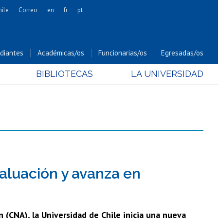
hile
Correo
en
fr
pt
Artes
Cs. Agronómicas
diantes
Académicas/os
Funcionarias/os
Egresadas/os
Cs. Forestales y Conservación
BIBLIOTECAS
LA UNIVERSIDAD
Cs. Sociales
Comunicación e Imagen
Economía y Negocios
Gobierno
Odontología
Estudios Internacionales
Bachillerato
aluación y avanza en
Hospital Clínico
 (CNA), la Universidad de Chile inicia una nueva