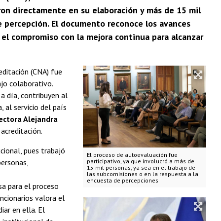
ron directamente en su elaboración y más de 15 mil
e percepción. El documento reconoce los avances
ta el compromiso con la mejora continua para alcanzar
editación (CNA) fue
ajo colaborativo.
a día, contribuyen al
 al servicio del país
ectora Alejandra
 acreditación.
cional, pues trabajó
El proceso de autoevaluación fue
personas,
participativo, ya que involucró a más de
15 mil personas, ya sea en el trabajo de
las subcomisiones o en la respuesta a la
encuesta de percepciones
sa para el proceso
ncionarios valora el
iar en ella. El