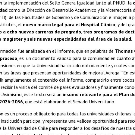
on la implementación del Sello Genera Igualdad junto al PNUD; la
idad
como la Dirección de Desarrollo Académico y la Vicerrectoría 
TI); de las Facultades de Gobierno y de Comunicación e Imagen a pa
stitutos, el
nuevo marco legal para el Hospital Clínico
; y del gr
o a ocho nuevas carreras de pregrado, tres programas de doct
magíster y seis nuevas especialidades del área de la salud.
rmación fue analizada en el Informe, que en palabras de
Thomas G
 proceso
, es “un documento valioso para la comunidad en cuanto a
ensiones en que la Universidad ha crecido notoriamente y cuáles s
n las áreas que presentan oportunidades de mejora”. Agrega: “En es
dir ampliamente el contenido del Informe, compartirlo entre todos
, recibir la visita del comité de pares evaluadores y finalmente cono
. Asimismo, este texto será un
insumo relevante para el Plan de
l 2026-2036
, que está elaborando el Senado Universitario.
ón es un proceso obligatorio para todas las universidades chilenas, 
 institución participa, y representa una valiosa oportunidad para re
e la Universidad de Chile para responder a los desafíos de nuestra 