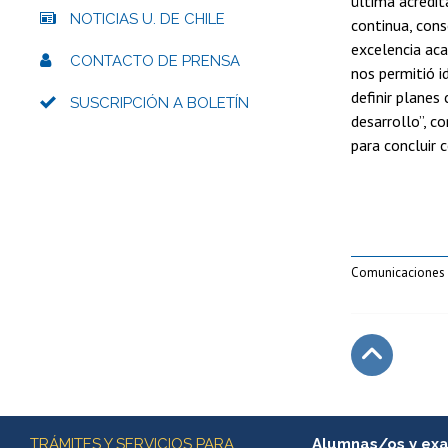
última acredit
NOTICIAS U. DE CHILE
continua, cons
excelencia aca
CONTACTO DE PRENSA
nos permitió i
definir planes
SUSCRIPCIÓN A BOLETÍN
desarrollo”, 
para concluir c
Comunicaciones A
Subir
Más información
TRÁMITES Y SERVICIOS PARA
Alumnas/os y ex