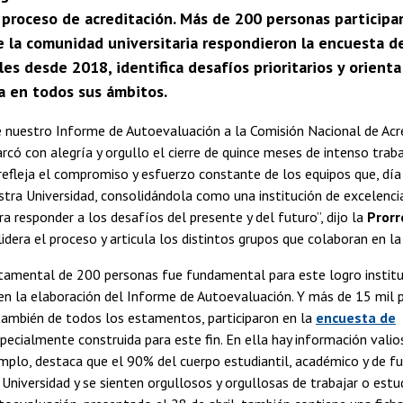
 proceso de acreditación. Más de 200 personas participa
 la comunidad universitaria respondieron la encuesta d
les desde 2018, identifica desafíos prioritarios y orien
ia en todos sus ámbitos.
 nuestro Informe de Autoevaluación a la Comisión Nacional de Acr
rcó con alegría y orgullo el cierre de quince meses de intenso trab
efleja el compromiso y esfuerzo constante de los equipos que, día 
tra Universidad, consolidándola como una institución de excelencia,
ra responder a los desafíos del presente y del futuro”, dijo la
Prorr
 lidera el proceso y articula los distintos grupos que colaboran en la
tamental de 200 personas fue fundamental para este logro institu
n la elaboración del Informe de Autoevaluación. Y más de 15 mil 
también de todos los estamentos, participaron en la
encuesta de
pecialmente construida para este fin. En ella hay información valio
mplo, destaca que el 90% del cuerpo estudiantil, académico y de fu
 Universidad y se sienten orgullosos y orgullosas de trabajar o estud