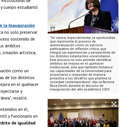
 institucional de
y cuerpo estudiantil
n la Inauguración
ca no solo preservar
"Se valora, especialmente, la oportunidad
roceso sostenido de
que representa el proceso de
sus ámbitos
autoevaluación como un ejercicio
participativo de reflexión crítica, que
 creación artística,
integra las experiencias y perspectivas de
los distintos estamentos universitarios.
Este proceso no solo permite identificar
ámbitos de mejora en el quehacer
institucional, sino que también fortalece
luación como un
las capacidades de la Universidad para
proyectarse y responder de manera
vas de los distintos
proactiva a los desafíos que plantea la
sociedad contemporánea", dijo la Rectora
ejora en el quehacer
Rosa Devés durante el discurso de
inauguración del año académico 2025
royectarse y
ánea", resaltó.
ntenidos en él,
ntil y funcionario en
mbito de igualdad