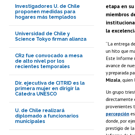
etapa en su
Investigadores U. de Chile
proponen medidas para
miembros de
hogares más templados
instituciona
la excelenc
Universidad de Chile y
Science Tokyo firman alianza
“La entrega de
un hito que ma
CR2 fue convocado a mesa
Este Informe r
de alto nivel por los
avance de nues
recientes temporales
y preparada pa
Mizala
, quien
Dir. ejecutiva de CITRID es la
primera mujer en dirigir la
Un grupo tries
Cátedra UNESCO
directamente e
provenientes 
U. de Chile realizará
percepción
es
diplomado a funcionarios
donde, por eje
municipales
prestigio de la