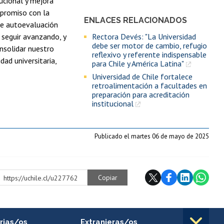
ucional y mejora
mpromiso con la
ENLACES RELACIONADOS
 de autoevaluación
 seguir avanzando, y
Rectora Devés: "La Universidad
debe ser motor de cambio, refugio
onsolidar nuestro
reflexivo y referente indispensable
ad universitaria,
para Chile y América Latina"
Universidad de Chile fortalece
retroalimentación a facultades en
preparación para acreditación
institucional
Publicado el martes 06 de mayo de 2025
Copiar
https://uchile.cl/u227762
rias/os
Extranjeras/os