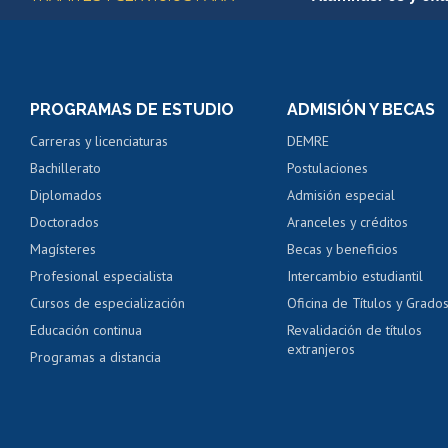
Matrícula en línea
Inscripción y cambio d
Consulta y certificado
PROGRAMAS DE ESTUDIO
ADMISIÓN Y BECAS
Certificado de alumno
Carreras y licenciaturas
DEMRE
Servicio médico y den
Bachillerato
Postulaciones
Pago de arancel y cré
Diplomados
Admisión especial
Pago de arancel y cré
Doctorados
Aranceles y créditos
Certificado de títulos 
Magísteres
Becas y beneficios
Profesional especialista
Intercambio estudiantil
Mi Uchile
Ayu
Cursos de especialización
Oficina de Títulos y Grado
Educación continua
Revalidación de títulos
extranjeros
Programas a distancia