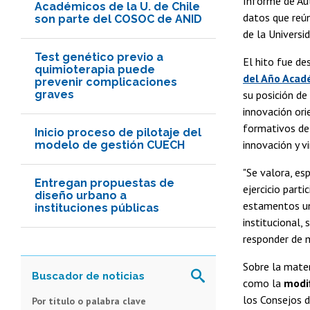
Informe de Aut
Académicos de la U. de Chile
datos que reún
son parte del COSOC de ANID
de la Universid
Test genético previo a
El hito fue de
quimioterapia puede
del Año Acad
prevenir complicaciones
graves
su posición de
innovación ori
formativos de 
Inicio proceso de pilotaje del
innovación y v
modelo de gestión CUECH
"Se valora, e
Entregan propuestas de
ejercicio parti
diseño urbano a
estamentos uni
instituciones públicas
institucional,
responder de m
Sobre la mater
como la
modif
los Consejos d
Por título o palabra clave