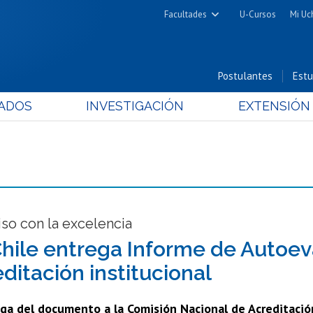
Facultades
U-Cursos
Mi Uc
Arquitectura y Urbanismo
Ciencias
Postulantes
Estu
Cs. Físicas y Matemáticas
ADOS
INVESTIGACIÓN
EXTENSIÓN
Cs. Químicas y Farmacéuticas
Cs. Veterinarias y Pecuarias
Derecho
Filosofía y Humanidades
Medicina
Estudios Avanzados en Educación
o con la excelencia
Nutrición y Tecnología de
Chile entrega Informe de Autoev
Alimentos
ditación institucional
ga del documento a la Comisión Nacional de Acreditación