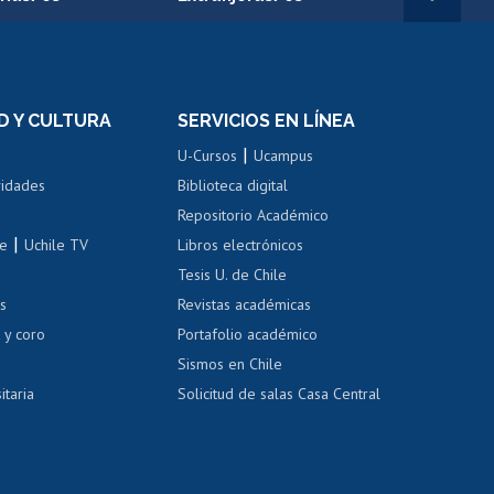
rnos de
Revalidación y reconocimiento
n
de títulos
el personal
Postulación al Programa de
Movilidad Estudiantil
D Y CULTURA
SERVICIOS EN LÍNEA
ovilidad interna
Inscripción de asignaturas
|
 de renta
U-Cursos
Ucampus
Cursos de español
 de renta
vidades
Biblioteca digital
Repositorio Académico
correo uchile
|
le
Uchile TV
Libros electrónicos
nas blancas
Tesis U. de Chile
os
Revistas académicas
, sexual y violencia
Denuncias administrativas
 y coro
Portafolio académico
Sismos en Chile
itaria
Solicitud de salas Casa Central