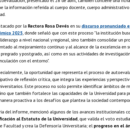
oevaluación, presentado el 28 de abril, también contiene una ficha
e la información referida al cuerpo docente, cuerpo administrativo 
ad.
stacado por la
Rectora Rosa Devés
en su
discurso pronunciado e
émico 2025
, donde señaló que con este proceso "la institución bus
 liderazgo a nivel nacional y regional, sino también consolidar un p
entado al mejoramiento continuo y al alcance de la excelencia en 
pregrado y postgrado, así como en sus actividades de investigación,
inculación con el entorno".
specialmente, la oportunidad que representa el proceso de autoeva
cipativo de reflexión crítica, que integra las experiencias y perspecti
versitarios. Este proceso no solo permite identificar ámbitos de m
 sino que también fortalece las capacidades de la Universidad para p
anera proactiva a los desafíos que plantea la sociedad contempor
ia del informe, mencionó algunos de los avances institucionales co
icación al Estatuto de la Universidad
, que valida el voto estudia
e Facultad y crea la Defensoría Universitaria; el
progreso en el á