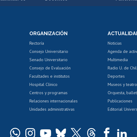
Postulación a concursos
Cursos inte
internos de investigación
capacitació
e asignaturas
Consulta a bases de datos
Bienestar d
 de notas
ORGANIZACIÓN
ACTUALIDA
Perfeccionamiento
Portal de m
 regular
Editar Portafolio Académico
Certificado
Rectoría
Noticias
tal
Evaluación docente
Certificado
Consejo Universitario
Agenda de acti
dito alumnos
honorarios
Calificación académica
Senado Universitario
Multimedia
dito exalumnos
Gestión de 
Consejo de Evaluación
Radio U. de Chi
Postulación al AUCAI
y grados
Editar pági
Facultades e institutos
Deportes
Hospital Clínico
Museos y teatr
da tecnológica
Tarjeta TUI
Wifi
Acoso laboral
s
Centros y programas
Orquesta, ballet
Relaciones internacionales
Publicaciones
Unidades administrativas
Editorial Univers