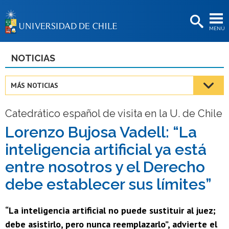
EXTENSIÓN
MENÚ
BIBLIOTECAS
LA UNIVERSIDAD
NOTICIAS
Postulantes
MÁS NOTICIAS
Estudiantes
Catedrático español de visita en la U. de Chile
Académicas/os
Lorenzo Bujosa Vadell: “La
Funcionarias/os
inteligencia artificial ya está
Egresadas/os
entre nosotros y el Derecho
debe establecer sus límites”
“La inteligencia artificial no puede sustituir al juez;
debe asistirlo, pero nunca reemplazarlo”, advierte el