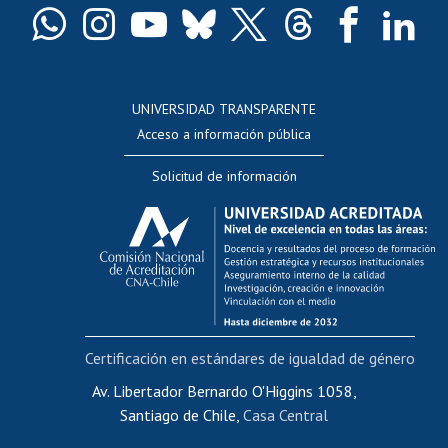
Docentes
Postulación a concursos internos de investigación
Consulta a bases de datos
UNIVERSIDAD TRANSPARENTE
Perfeccionamiento
Acceso a información pública
Editar Portafolio Académico
Solicitud de información
Evaluación docente
Calificación académica
Postulación al AUCAI
Funcionarias/os
Cursos internos de capacitación
Bienestar del personal
Certificación en estándares de igualdad de género
Portal de movilidad interna
Certificado de renta
Av. Libertador Bernardo O'Higgins 1058,
Santiago de Chile,
Casa Central
Certificado de renta honorarios
Gestión de correo uchile