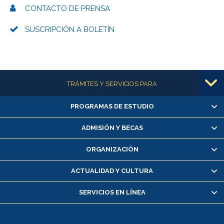
CONTACTO DE PRENSA
SUSCRIPCIÓN A BOLETÍN
Más información
TRÁMITES Y SERVICIOS PARA
PROGRAMAS DE ESTUDIO
Alumnas/os y exalumnas/os
Matrícula en línea
ADMISIÓN Y BECAS
Inscripción y cambio de asignaturas
ORGANIZACIÓN
Consulta y certificado de notas
Certificado de alumno regular
ACTUALIDAD Y CULTURA
Servicio médico y dental
SERVICIOS EN LÍNEA
Pago de arancel y crédito alumnos
Pago de arancel y crédito exalumnos
Certificado de títulos y grados