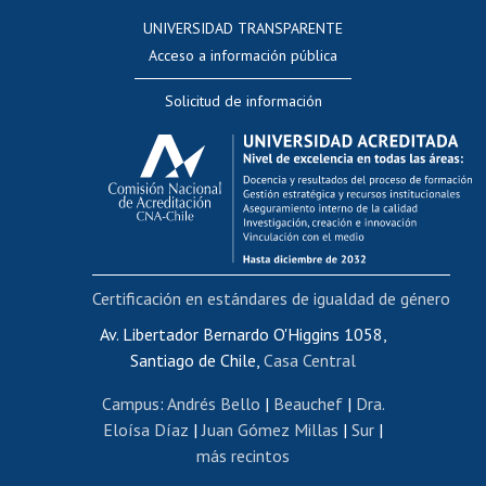
Consulta a bases de datos
UNIVERSIDAD TRANSPARENTE
Perfeccionamiento
Acceso a información pública
Editar Portafolio Académico
Solicitud de información
Evaluación docente
Calificación académica
Postulación al AUCAI
Funcionarias/os
Cursos internos de capacitación
Bienestar del personal
Certificación en estándares de igualdad de género
Portal de movilidad interna
Certificado de renta
Av. Libertador Bernardo O'Higgins 1058,
Santiago de Chile,
Casa Central
Certificado de renta honorarios
Gestión de correo uchile
Campus
:
Andrés Bello
|
Beauchef
|
Dra.
Editar páginas blancas
Eloísa Díaz
|
Juan Gómez Millas
|
Sur
|
más recintos
Extranjeras/os