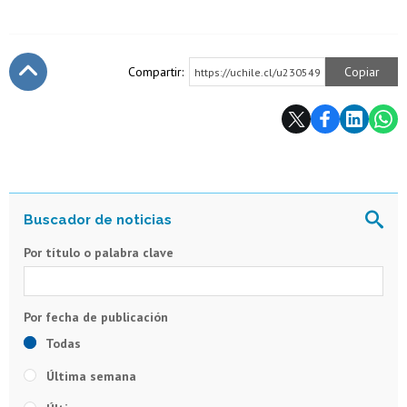
Compartir:
Copiar
https://uchile.cl/u230549
Subir
Por título o palabra clave
Todas
Última semana