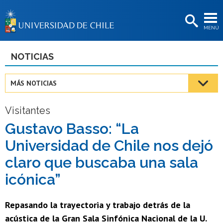
EXTENSIÓN
MENÚ
BIBLIOTECAS
LA UNIVERSIDAD
NOTICIAS
Postulantes
MÁS NOTICIAS
Estudiantes
Visitantes
Académicas/os
Gustavo Basso: “La
Funcionarias/os
Universidad de Chile nos dejó
Egresadas/os
claro que buscaba una sala
icónica”
Repasando la trayectoria y trabajo detrás de la
acústica de la Gran Sala Sinfónica Nacional de la U.