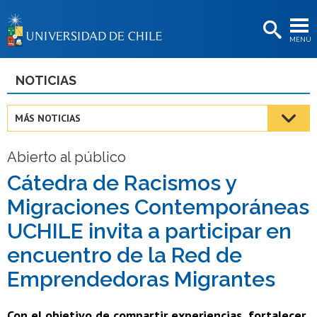
EXTENSIÓN
MENÚ
BIBLIOTECAS
LA UNIVERSIDAD
NOTICIAS
Postulantes
MÁS NOTICIAS
Estudiantes
Abierto al público
Académicas/os
Cátedra de Racismos y
Funcionarias/os
Migraciones Contemporáneas
Egresadas/os
UCHILE invita a participar en
encuentro de la Red de
Emprendedoras Migrantes
Con el objetivo de compartir experiencias, fortalecer