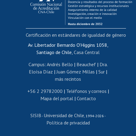
Funcionarias/os
Cursos internos de capacitación
Bienestar del personal
Certificación en estándares de igualdad de género
Portal de movilidad interna
Certificado de renta
Av. Libertador Bernardo O'Higgins 1058,
Santiago de Chile,
Casa Central
Certificado de renta honorarios
Gestión de correo uchile
Campus
:
Andrés Bello
|
Beauchef
|
Dra.
Editar páginas blancas
Eloísa Díaz
|
Juan Gómez Millas
|
Sur
|
más recintos
Extranjeras/os
Revalidación y reconocimiento de títulos
+56 2 29782000
|
Teléfonos y correos
|
Mapa del portal
|
Contacto
Postulación al Programa de Movilidad Estudiantil
Inscripción de asignaturas
SISIB
Universidad de Chile
Cursos de español
-
, 1994-2026 -
Política de privacidad
Mi Uchile
Ayuda tecnológica
Tarjeta TUI
Wifi