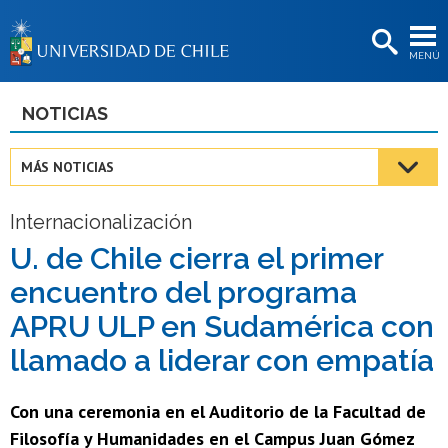
EXTENSIÓN
MENÚ
BIBLIOTECAS
LA UNIVERSIDAD
NOTICIAS
Postulantes
MÁS NOTICIAS
Estudiantes
Internacionalización
Académicas/os
U. de Chile cierra el primer
Funcionarias/os
encuentro del programa
Egresadas/os
APRU ULP en Sudamérica con
llamado a liderar con empatía
Con una ceremonia en el Auditorio de la Facultad de
Filosofía y Humanidades en el Campus Juan Gómez