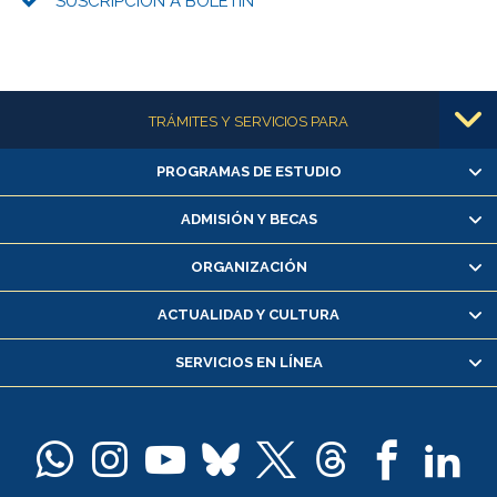
SUSCRIPCIÓN A BOLETÍN
Más información
TRÁMITES Y SERVICIOS PARA
PROGRAMAS DE ESTUDIO
Alumnas/os y exalumnas/os
Matrícula en línea
ADMISIÓN Y BECAS
Inscripción y cambio de asignaturas
ORGANIZACIÓN
Consulta y certificado de notas
Certificado de alumno regular
ACTUALIDAD Y CULTURA
Servicio médico y dental
SERVICIOS EN LÍNEA
Pago de arancel y crédito alumnos
Pago de arancel y crédito exalumnos
Certificado de títulos y grados
Docentes