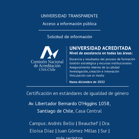
Postulación a concursos internos de investigación
Consulta a bases de datos
UNIVERSIDAD TRANSPARENTE
Perfeccionamiento
Acceso a información pública
Editar Portafolio Académico
Solicitud de información
Evaluación docente
Calificación académica
Postulación al AUCAI
Funcionarias/os
Cursos internos de capacitación
Bienestar del personal
Certificación en estándares de igualdad de género
Portal de movilidad interna
Certificado de renta
Av. Libertador Bernardo O'Higgins 1058,
Santiago de Chile,
Casa Central
Certificado de renta honorarios
Gestión de correo uchile
Campus
:
Andrés Bello
|
Beauchef
|
Dra.
Editar páginas blancas
Eloísa Díaz
|
Juan Gómez Millas
|
Sur
|
más recintos