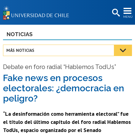
EXTENSIÓN
MENÚ
BIBLIOTECAS
LA UNIVERSIDAD
NOTICIAS
Postulantes
MÁS NOTICIAS
Estudiantes
Debate en foro radial “Hablemos TodUs”
Académicas/os
Fake news en procesos
Funcionarias/os
electorales: ¿democracia en
Egresadas/os
peligro?
“La desinformación como herramienta electoral” fue
el título del último capítulo del foro radial Hablemos
TodUs, espacio organizado por el Senado