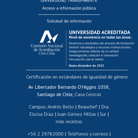
UNIVERSIDAD TRANSPARENTE
Perfeccionamiento
Acceso a información pública
Editar Portafolio Académico
Solicitud de información
Evaluación docente
Calificación académica
Postulación al AUCAI
Funcionarias/os
Cursos internos de capacitación
Bienestar del personal
Certificación en estándares de igualdad de género
Portal de movilidad interna
Certificado de renta
Av. Libertador Bernardo O'Higgins 1058,
Santiago de Chile,
Casa Central
Certificado de renta honorarios
Gestión de correo uchile
Campus
:
Andrés Bello
|
Beauchef
|
Dra.
Editar páginas blancas
Eloísa Díaz
|
Juan Gómez Millas
|
Sur
|
más recintos
Extranjeras/os
Revalidación y reconocimiento de títulos
+56 2 29782000
|
Teléfonos y correos
|