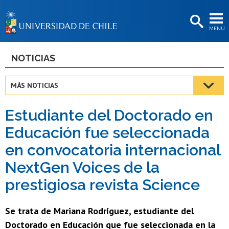
EXTENSIÓN
MENÚ
BIBLIOTECAS
LA UNIVERSIDAD
NOTICIAS
Postulantes
MÁS NOTICIAS
Estudiantes
Estudiante del Doctorado en
Académicas/os
Educación fue seleccionada
Funcionarias/os
en convocatoria internacional
Egresadas/os
NextGen Voices de la
prestigiosa revista Science
Se trata de Mariana Rodríguez, estudiante del
Doctorado en Educación que fue seleccionada en la