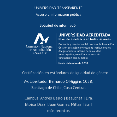
Consulta a bases de datos
UNIVERSIDAD TRANSPARENTE
Perfeccionamiento
Acceso a información pública
Editar Portafolio Académico
Solicitud de información
Evaluación docente
Calificación académica
Postulación al AUCAI
Funcionarias/os
Cursos internos de capacitación
Bienestar del personal
Certificación en estándares de igualdad de género
Portal de movilidad interna
Certificado de renta
Av. Libertador Bernardo O'Higgins 1058,
Santiago de Chile,
Casa Central
Certificado de renta honorarios
Gestión de correo uchile
Campus
:
Andrés Bello
|
Beauchef
|
Dra.
Editar páginas blancas
Eloísa Díaz
|
Juan Gómez Millas
|
Sur
|
más recintos
Extranjeras/os