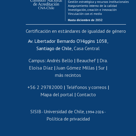
Funcionarias/os
Cursos internos de capacitación
Bienestar del personal
Certificación en estándares de igualdad de género
Portal de movilidad interna
Certificado de renta
Av. Libertador Bernardo O'Higgins 1058,
Santiago de Chile,
Casa Central
Certificado de renta honorarios
Gestión de correo uchile
Campus
:
Andrés Bello
|
Beauchef
|
Dra.
Editar páginas blancas
Eloísa Díaz
|
Juan Gómez Millas
|
Sur
|
más recintos
Extranjeras/os
Revalidación y reconocimiento de títulos
+56 2 29782000
|
Teléfonos y correos
|
Mapa del portal
|
Contacto
Postulación al Programa de Movilidad Estudiantil
Inscripción de asignaturas
SISIB
Universidad de Chile
Cursos de español
-
, 1994-2026 -
Política de privacidad
Mi Uchile
Ayuda tecnológica
Tarjeta TUI
Wifi