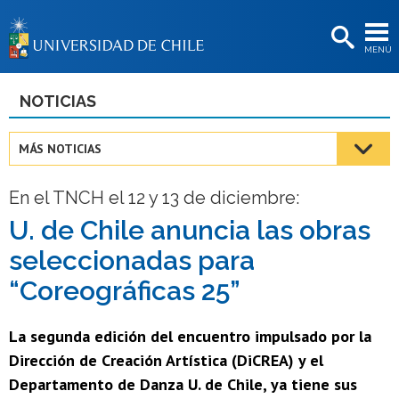
EXTENSIÓN
MENÚ
BIBLIOTECAS
LA UNIVERSIDAD
NOTICIAS
Postulantes
MÁS NOTICIAS
Estudiantes
En el TNCH el 12 y 13 de diciembre:
Académicas/os
U. de Chile anuncia las obras
Funcionarias/os
seleccionadas para
Egresadas/os
“Coreográficas 25”
La segunda edición del encuentro impulsado por la
Dirección de Creación Artística (DiCREA) y el
Departamento de Danza U. de Chile, ya tiene sus