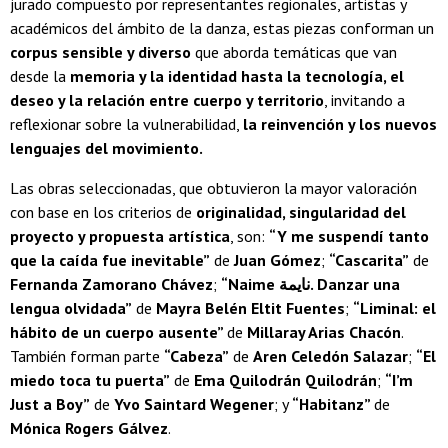
jurado compuesto por representantes regionales, artistas y
académicos del ámbito de la danza, estas piezas conforman un
corpus sensible y diverso
que aborda temáticas que van
desde la
memoria y la identidad hasta la tecnología, el
deseo y la relación entre cuerpo y territorio
, invitando a
reflexionar sobre la vulnerabilidad,
la reinvención y los nuevos
lenguajes del movimiento.
Las obras seleccionadas, que obtuvieron la mayor valoración
con base en los criterios de
originalidad, singularidad del
proyecto y propuesta artística
, son:
“Y me suspendí tanto
que la caída fue inevitable”
de
Juan Gómez
;
“Cascarita”
de
Fernanda Zamorano Chávez
;
“Naime نايمة. Danzar una
lengua olvidada”
de
Mayra Belén Eltit Fuentes
;
“Liminal: el
hábito de un cuerpo ausente”
de
Millaray Arias Chacón
.
También forman parte
“Cabeza”
de
Aren Celedón Salazar
;
“El
miedo toca tu puerta”
de
Ema Quilodrán Quilodrán
;
“I’m
Just a Boy”
de
Yvo Saintard Wegener
; y
“Habitanz”
de
Mónica Rogers Gálvez
.