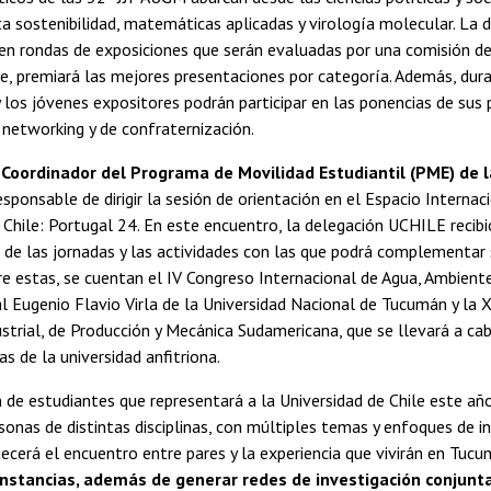
a sostenibilidad, matemáticas aplicadas y virología molecular. La
en rondas de exposiciones que serán evaluadas por una comisión d
, premiará las mejores presentaciones por categoría. Además, dur
 los jóvenes expositores podrán participar en las ponencias de sus p
 networking y de confraternización.
 Coordinador del Programa de Movilidad Estudiantil (PME) de 
responsable de dirigir la sesión de orientación en el Espacio Internac
 Chile: Portugal 24. En este encuentro, la delegación UCHILE recib
de las jornadas y las actividades con las que podrá complementar 
re estas, se cuentan el IV Congreso Internacional de Agua, Ambiente
l Eugenio Flavio Virla de la Universidad Nacional de Tucumán y la 
ustrial, de Producción y Mecánica Sudamericana, que se llevará a ca
as de la universidad anfitriona.
 de estudiantes que representará a la Universidad de Chile este año
nas de distintas disciplinas, con múltiples temas y enfoques de in
uecerá el encuentro entre pares y la experiencia que vivirán en Tuc
instancias, además de generar redes de investigación conjunta