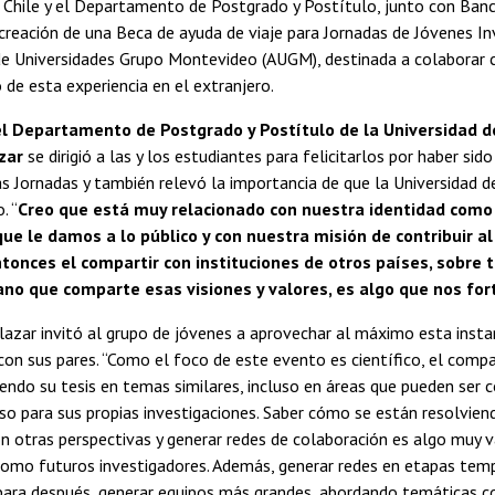
 Chile y el Departamento de Postgrado y Postítulo, junto con Ban
creación de una Beca de ayuda de viaje para Jornadas de Jóvenes Inv
de Universidades Grupo Montevideo (AUGM), destinada a colaborar 
 de esta experiencia en el extranjero.
el Departamento de Postgrado y Postítulo de la Universidad de
zar
se dirigió a las y los estudiantes para felicitarlos por haber sid
las Jornadas y también relevó la importancia de que la Universidad de
. “
Creo que está muy relacionado con nuestra identidad como 
ue le damos a lo público y con nuestra misión de contribuir al
 Entonces el compartir con instituciones de otros países, sobre
no que comparte esas visiones y valores, es algo que nos for
lazar invitó al grupo de jóvenes a aprovechar al máximo esta insta
 con sus pares. “Como el foco de este evento es científico, el comp
endo su tesis en temas similares, incluso en áreas que pueden ser
so para sus propias investigaciones. Saber cómo se están resolvie
 otras perspectivas y generar redes de colaboración es algo muy v
como futuros investigadores. Además, generar redes en etapas tem
ara después, generar equipos más grandes, abordando temáticas c