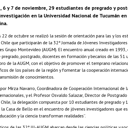
5, 6 y 7 de noviembre, 29 estudiantes de pregrado y post
 investigación en la Universidad Nacional de Tucumán en 
ina.
 22 de octubre se realizó la sesión de orientación para las y los es
 Chile que participarán de la 32ª Jornada de Jóvenes Investigadores (
des Grupo Montevideo (AUGM). El encuentro anual creado en 1993,
 pregrado, postgrado, docentes en formación y becarios de las 51 
bro de la AUGM, con el objetivo de promover el temprano relacion
ficos de los países de la región y fomentar la cooperación internac
ransmisión de conocimientos.
or Mirza Navarro, Coordinadora de Cooperación Internacional de la
ernacionales, y el Profesor Osvaldo Salazar, Director de Postgrado 
 Chile, la delegación compuesta por 10 estudiantes de pregrado y 
 la Casa de Bello en el encuentro de jóvenes investigadores que es
ducación y la ciencia transforman realidades”.
icos de las 32ª JJI-AUGM abarcan desde las ciencias políticas y soc