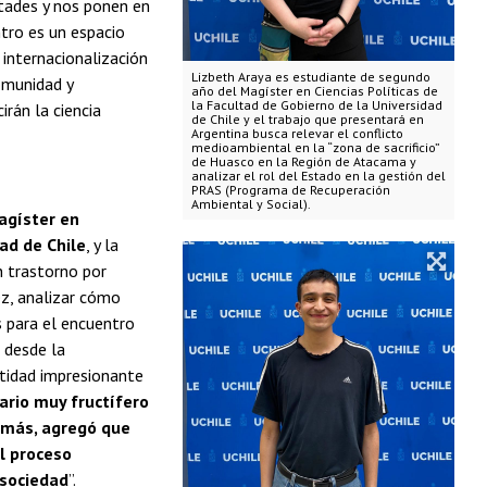
ltades y nos ponen en
ntro es un espacio
internacionalización
Lizbeth Araya es estudiante de segundo
omunidad y
año del Magíster en Ciencias Políticas de
la Facultad de Gobierno de la Universidad
irán la ciencia
de Chile y el trabajo que presentará en
Argentina busca relevar el conflicto
medioambiental en la “zona de sacrificio”
de Huasco en la Región de Atacama y
analizar el rol del Estado en la gestión del
PRAS (Programa de Recuperación
Ambiental y Social).
agíster en
ad de Chile
, y la
n trastorno por
ez, analizar cómo
s para el encuentro
 desde la
ntidad impresionante
nario muy fructífero
demás, agregó que
l proceso
 sociedad
”.