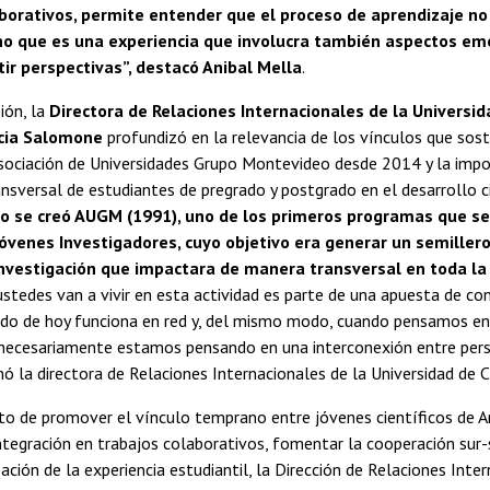
borativos, permite entender que el proceso de aprendizaje no
ino que es una experiencia que involucra también aspectos em
tir perspectivas”, destacó Anibal Mella
.
ión, la
Directora de Relaciones Internacionales de la Universida
icia Salomone
profundizó en la relevancia de los vínculos que sost
sociación de Universidades Grupo Montevideo desde 2014 y la impo
ansversal de estudiantes de pregrado y postgrado en el desarrollo ci
o se creó AUGM (1991), uno de los primeros programas que se
óvenes Investigadores, cuyo objetivo era generar un semiller
investigación que impactara de manera transversal en toda la
ustedes van a vivir en esta actividad es parte de una apuesta de co
do de hoy funciona en red y, del mismo modo, cuando pensamos en 
 necesariamente estamos pensando en una interconexión entre perso
rmó la directora de Relaciones Internacionales de la Universidad de C
to de promover el vínculo temprano entre jóvenes científicos de Am
integración en trabajos colaborativos, fomentar la cooperación sur-
zación de la experiencia estudiantil, la Dirección de Relaciones Inte