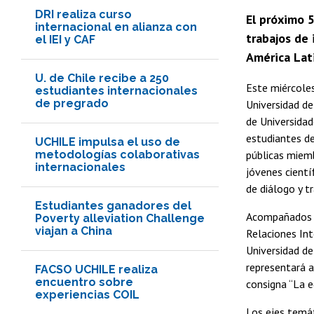
DRI realiza curso
El próximo 
internacional en alianza con
trabajos de
el IEI y CAF
América Lat
U. de Chile recibe a 250
Este miércoles
estudiantes internacionales
de pregrado
Universidad de
de Universida
estudiantes de
UCHILE impulsa el uso de
metodologías colaborativas
públicas miem
internacionales
jóvenes cientí
de diálogo y t
Estudiantes ganadores del
Acompañados p
Poverty alleviation Challenge
viajan a China
Relaciones Int
Universidad de
representará a
FACSO UCHILE realiza
encuentro sobre
consigna “La e
experiencias COIL
Los ejes temát