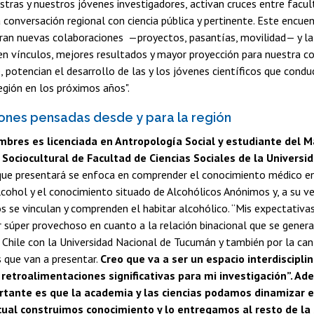
stras y nuestros jóvenes investigadores, activan cruces entre facu
a conversación regional con ciencia pública y pertinente. Este encue
ran nuevas colaboraciones —proyectos, pasantías, movilidad— y la 
en vínculos, mejores resultados y mayor proyección para nuestra c
 potencian el desarrollo de las y los jóvenes científicos que conduc
región en los próximos años".
iones pensadas desde y para la región
bres es licenciada en Antropología Social y estudiante del M
Sociocultural de Facultad de Ciencias Sociales de la Universid
 que presentará se enfoca en comprender el conocimiento médico e
ohol y el conocimiento situado de Alcohólicos Anónimos y, a su v
 se vinculan y comprenden el habitar alcohólico. “Mis expectativa
r súper provechoso en cuanto a la relación binacional que se genera
 Chile con la Universidad Nacional de Tucumán y también por la ca
 que van a presentar.
Creo que va a ser un espacio interdiscipli
retroalimentaciones significativas para mi investigación”. A
rtante es que la academia y las ciencias podamos dinamizar e
cual construimos conocimiento y lo entregamos al resto de la