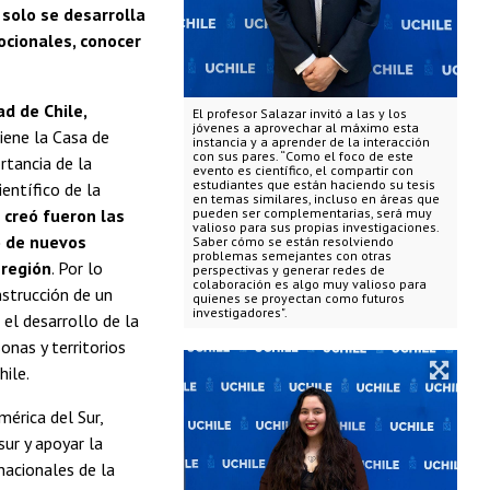
 solo se desarrolla
ocionales, conocer
d de Chile,
El profesor Salazar invitó a las y los
jóvenes a aprovechar al máximo esta
iene la Casa de
instancia y a aprender de la interacción
con sus pares. “Como el foco de este
rtancia de la
evento es científico, el compartir con
estudiantes que están haciendo su tesis
entífico de la
en temas similares, incluso en áreas que
 creó fueron las
pueden ser complementarias, será muy
valioso para sus propias investigaciones.
o de nuevos
Saber cómo se están resolviendo
problemas semejantes con otras
 región
. Por lo
perspectivas y generar redes de
colaboración es algo muy valioso para
nstrucción de un
quienes se proyectan como futuros
investigadores".
el desarrollo de la
nas y territorios
hile.
érica del Sur,
sur y apoyar la
rnacionales de la