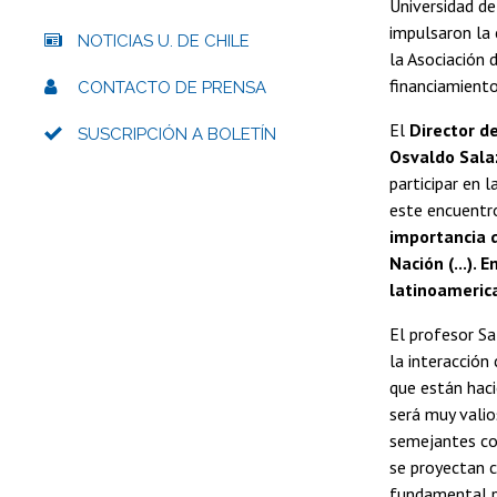
Universidad de
impulsaron la 
NOTICIAS U. DE CHILE
la Asociación 
financiamiento
CONTACTO DE PRENSA
El
Director d
SUSCRIPCIÓN A BOLETÍN
Osvaldo Sala
participar en 
este encuentro
importancia q
Nación (...).
latinoamerica
El profesor Sa
la interacción
que están haci
será muy valio
semejantes con
se proyectan 
fundamental p