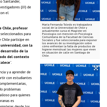
co Santander,
estigadores (JJI) de
con el
María Fernanda Toledo es trabajadora
 Chile, profesor
social de la Universidad de Chile y
actualmente cursa el Magíster en
o seleccionados para
Psicología con mención en Psicología
Comunitaria de la Facultad de Ciencias
 Chile participe en
Sociales y fue seleccionada para exponer
los avances de su investigación sobre
universidad, con la
cómo enfrentan la falta de productos de
higiene menstrual las mujeres que viven
 desarrollo de la
en situación de calle en Santiago de
Chile.
 todo del contexto
talece
”.
ncia y a aprender de
artir con estudiantes
 complementarias,
ndo problemas
alioso para quienes
pranas es
omplejas desde los