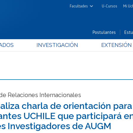
Facultades
U-Cursos
Mi Uc
Arquitectura y Urbanismo
Ciencias
Postulantes
Estu
Cs. Físicas y Matemáticas
ADOS
INVESTIGACIÓN
EXTENSIÓN
Cs. Químicas y Farmacéuticas
Cs. Veterinarias y Pecuarias
Derecho
Filosofía y Humanidades
Medicina
Estudios Avanzados en Educación
de Relaciones Internacionales
Nutrición y Tecnología de
aliza charla de orientación par
Alimentos
antes UCHILE que participará en
s Investigadores de AUGM