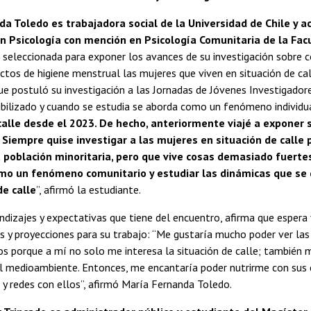
a Toledo es trabajadora social de la Universidad de Chile y 
n Psicología con mención en Psicología Comunitaria de la Fac
e seleccionada para exponer los avances de su investigación sobre
ctos de higiene menstrual las mujeres que viven en situación de ca
que postuló su investigación a las Jornadas de Jóvenes Investigador
bilizado y cuando se estudia se aborda como un fenómeno individua
calle desde el 2023. De hecho, anteriormente viajé a exponer
). Siempre quise investigar a las mujeres en situación de call
 población minoritaria, pero que vive cosas demasiado fuertes
omo un fenómeno comunitario y estudiar las dinámicas que se
de calle
”, afirmó la estudiante.
ndizajes y expectativas que tiene del encuentro, afirma que espera 
s y proyecciones para su trabajo: “Me gustaría mucho poder ver las
s porque a mí no solo me interesa la situación de calle; también 
el medioambiente. Entonces, me encantaría poder nutrirme con sus
 y redes con ellos”, afirmó María Fernanda Toledo.