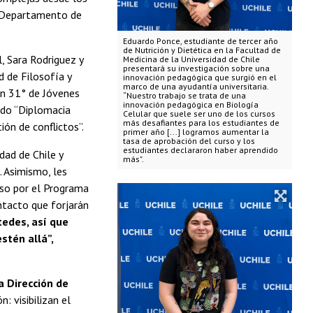
el Departamento de
Eduardo Ponce, estudiante de tercer año
de Nutrición y Dietética en la Facultad de
, Sara Rodriguez y
Medicina de la Universidad de Chile
presentará su investigación sobre una
d de Filosofía y
innovación pedagógica que surgió en el
marco de una ayudantía universitaria.
ón 31° de Jóvenes
“Nuestro trabajo se trata de una
innovación pedagógica en Biología
lado “Diplomacia
Celular que suele ser uno de los cursos
más desafiantes para los estudiantes de
ión de conflictos”.
primer año [...] logramos aumentar la
tasa de aprobación del curso y los
estudiantes declararon haber aprendido
dad de Chile y
más".
. Asimismo, les
eso por el Programa
ntacto que forjarán
tedes, así que
stén allá”,
a Dirección de
n: visibilizan el