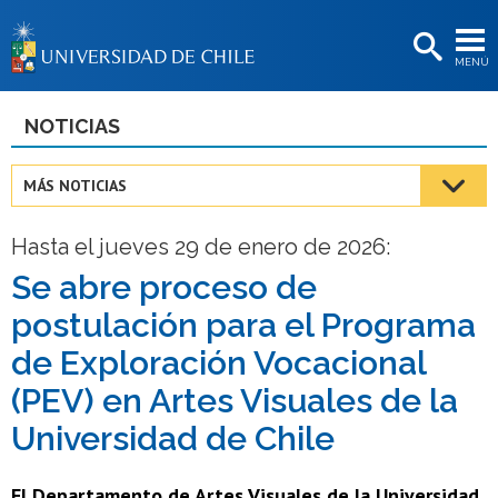
EXTENSIÓN
MENÚ
BIBLIOTECAS
LA UNIVERSIDAD
NOTICIAS
Postulantes
MÁS NOTICIAS
Estudiantes
Hasta el jueves 29 de enero de 2026:
Académicas/os
Se abre proceso de
Funcionarias/os
postulación para el Programa
Egresadas/os
de Exploración Vocacional
(PEV) en Artes Visuales de la
Universidad de Chile
El Departamento de Artes Visuales de la Universidad