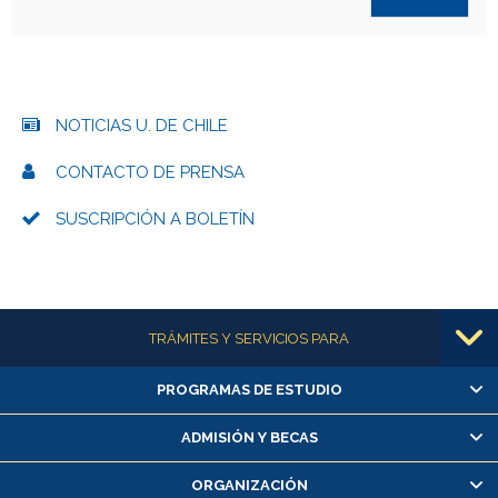
NOTICIAS U. DE CHILE
CONTACTO DE PRENSA
SUSCRIPCIÓN A BOLETÍN
Más información
TRÁMITES Y SERVICIOS PARA
PROGRAMAS DE ESTUDIO
Alumnas/os y exalumnas/os
Matrícula en línea
ADMISIÓN Y BECAS
Inscripción y cambio de asignaturas
ORGANIZACIÓN
Consulta y certificado de notas