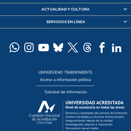
Certificado de alumno regular
ACTUALIDAD Y CULTURA
Servicio médico y dental
SERVICIOS EN LÍNEA
Pago de arancel y crédito alumnos
Pago de arancel y crédito exalumnos
Certificado de títulos y grados
Docentes
Postulación a concursos internos de investigación
Consulta a bases de datos
UNIVERSIDAD TRANSPARENTE
Perfeccionamiento
Acceso a información pública
Editar Portafolio Académico
Solicitud de información
Evaluación docente
Calificación académica
Postulación al AUCAI
Funcionarias/os
Cursos internos de capacitación