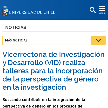
EXTENSIÓN
MENÚ
BIBLIOTECAS
LA UNIVERSIDAD
NOTICIAS
Postulantes
MÁS NOTICIAS
Estudiantes
Vicerrectoría de Investigación
Académicas/os
y Desarrollo (VID) realiza
Funcionarias/os
talleres para la incorporación
Egresadas/os
de la perspectiva de género
en la investigación
Buscando contribuir en la integración de la
perspectiva de género en los procesos de