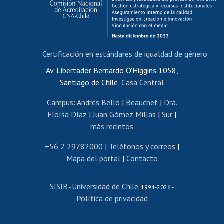
Funcionarias/os
Cursos internos de capacitación
Bienestar del personal
Certificación en estándares de igualdad de género
Portal de movilidad interna
Certificado de renta
Av. Libertador Bernardo O'Higgins 1058,
Santiago de Chile,
Casa Central
Certificado de renta honorarios
Gestión de correo uchile
Campus
:
Andrés Bello
|
Beauchef
|
Dra.
Editar páginas blancas
Eloísa Díaz
|
Juan Gómez Millas
|
Sur
|
más recintos
Extranjeras/os
Revalidación y reconocimiento de títulos
+56 2 29782000
|
Teléfonos y correos
|
Mapa del portal
|
Contacto
Postulación al Programa de Movilidad Estudiantil
Inscripción de asignaturas
SISIB
Universidad de Chile
Cursos de español
-
, 1994-2026 -
Política de privacidad
Mi Uchile
Ayuda tecnológica
Tarjeta TUI
Wifi