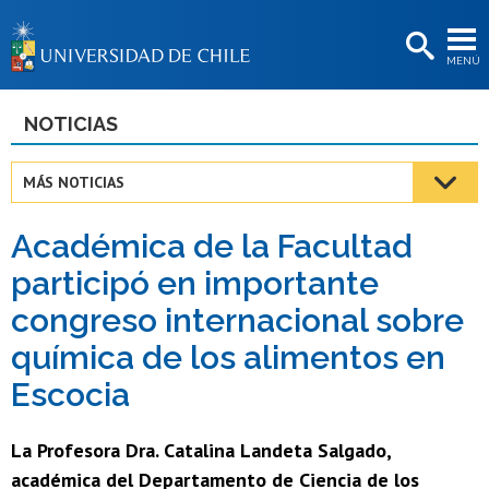
EXTENSIÓN
MENÚ
BIBLIOTECAS
LA UNIVERSIDAD
NOTICIAS
Postulantes
MÁS NOTICIAS
Estudiantes
Académica de la Facultad
Académicas/os
participó en importante
Funcionarias/os
congreso internacional sobre
Egresadas/os
química de los alimentos en
Escocia
La Profesora Dra. Catalina Landeta Salgado,
académica del Departamento de Ciencia de los