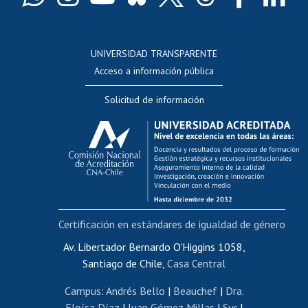
Docentes
Postulación a concursos internos de investigación
Consulta a bases de datos
UNIVERSIDAD TRANSPARENTE
Perfeccionamiento
Acceso a información pública
Editar Portafolio Académico
Solicitud de información
Evaluación docente
Calificación académica
Postulación al AUCAI
Funcionarias/os
Cursos internos de capacitación
Bienestar del personal
Certificación en estándares de igualdad de género
Portal de movilidad interna
Certificado de renta
Av. Libertador Bernardo O'Higgins 1058,
Santiago de Chile,
Casa Central
Certificado de renta honorarios
Gestión de correo uchile
Campus
:
Andrés Bello
|
Beauchef
|
Dra.
Editar páginas blancas
Eloísa Díaz
|
Juan Gómez Millas
|
Sur
|