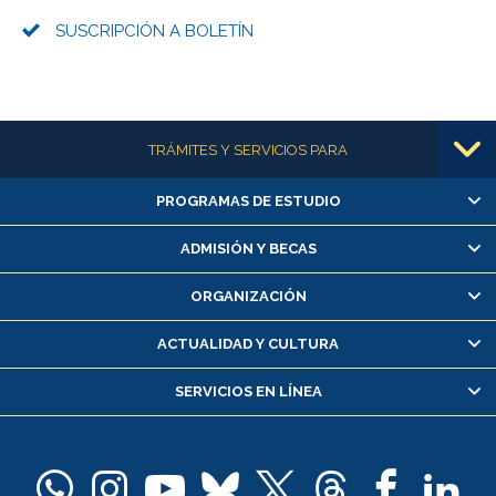
SUSCRIPCIÓN A BOLETÍN
Más información
TRÁMITES Y SERVICIOS PARA
PROGRAMAS DE ESTUDIO
Alumnas/os y exalumnas/os
Matrícula en línea
ADMISIÓN Y BECAS
Inscripción y cambio de asignaturas
ORGANIZACIÓN
Consulta y certificado de notas
Certificado de alumno regular
ACTUALIDAD Y CULTURA
Servicio médico y dental
SERVICIOS EN LÍNEA
Pago de arancel y crédito alumnos
Pago de arancel y crédito exalumnos
Certificado de títulos y grados