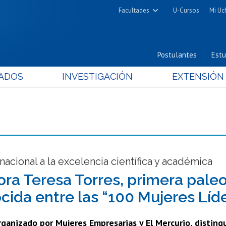
Facultades
U-Cursos
Mi Uc
Arquitectura y Urbanismo
Ciencias
Postulantes
Estu
Cs. Físicas y Matemáticas
ADOS
INVESTIGACIÓN
EXTENSIÓN
Cs. Químicas y Farmacéuticas
Cs. Veterinarias y Pecuarias
Derecho
Filosofía y Humanidades
Medicina
Estudios Avanzados en Educación
 nacional a la excelencia científica y académica
Nutrición y Tecnología de
ora Teresa Torres, primera paleo
Alimentos
cida entre las “100 Mujeres Líd
rganizado por Mujeres Empresarias y El Mercurio, disting