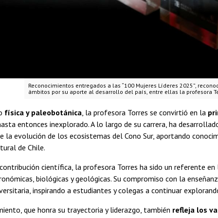
Reconocimientos entregados a las “100 Mujeres Líderes 2025”, reconoc
ámbitos por su aporte al desarrollo del país, entre ellas la profesora T
mo
física y paleobotánica
, la profesora Torres se convirtió en la
pr
hasta entonces inexplorado. A lo largo de su carrera, ha desarrollad
e la evolución de los ecosistemas del Cono Sur, aportando conocim
atural de Chile.
ontribución científica, la profesora Torres ha sido un referente en
gronómicas, biológicas y geológicas. Su compromiso con la enseñanz
ersitaria, inspirando a estudiantes y colegas a continuar explorando
iento, que honra su trayectoria y liderazgo, también
refleja los 