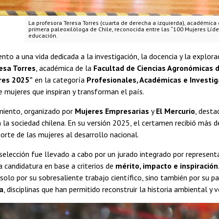
La profesora Teresa Torres (cuarta de derecha a izquierda), académica
primera paleoxilóloga de Chile, reconocida entre las “100 Mujeres Líder
educación.
nto a una vida dedicada a la investigación, la docencia y la explorac
esa Torres
, académica de la
Facultad de Ciencias Agronómicas d
res 2025”
en la categoría
Profesionales, Académicas e Investi
e mujeres que inspiran y transforman el país.
miento, organizado por
Mujeres Empresarias
y
El Mercurio
, desta
en la sociedad chilena. En su versión 2025, el certamen recibió más 
aporte de las mujeres al desarrollo nacional.
selección fue llevado a cabo por un jurado integrado por represent
 candidatura en base a criterios de
mérito, impacto e inspiración
solo por su sobresaliente trabajo científico, sino también por su p
a
, disciplinas que han permitido reconstruir la historia ambiental y v