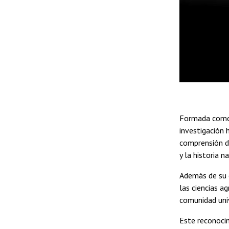
Formada co
investigación 
comprensión d
y la historia n
Además de su c
las ciencias a
comunidad univ
Este reconocim