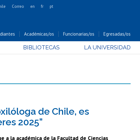
hile
Correo
en
fr
pt
Artes
Cs. Agronómicas
diantes
Académicas/os
Funcionarias/os
Egresadas/os
Cs. Forestales y Conservación
BIBLIOTECAS
LA UNIVERSIDAD
Cs. Sociales
Comunicación e Imagen
Economía y Negocios
Gobierno
Odontología
Estudios Internacionales
Bachillerato
xilóloga de Chile, es
Hospital Clínico
eres 2025”
ue a la académica de la Facultad de Ciencias