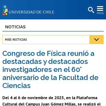
EXTENSIÓN
MENÚ
BIBLIOTECAS
LA UNIVERSIDAD
NOTICIAS
Postulantes
MÁS NOTICIAS
Estudiantes
Congreso de Física reunió a
Académicas/os
destacadas y destacados
Funcionarias/os
investigadores en el 60°
Egresadas/os
aniversario de la Facultad de
Ciencias
Del 4 al 6 de noviembre de 2025, en la Plataforma
Cultural del Campus Juan Gómez Millas, se realizó el