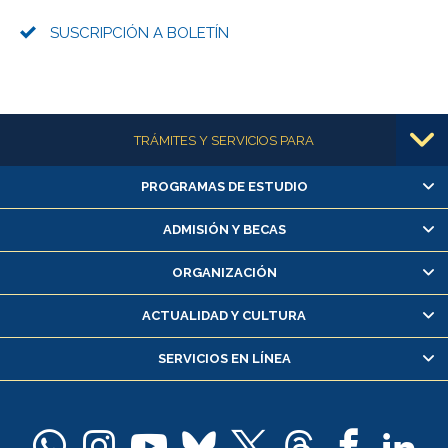
SUSCRIPCIÓN A BOLETÍN
Más información
TRÁMITES Y SERVICIOS PARA
PROGRAMAS DE ESTUDIO
Alumnas/os y exalumnas/os
Matrícula en línea
ADMISIÓN Y BECAS
Inscripción y cambio de asignaturas
ORGANIZACIÓN
Consulta y certificado de notas
Certificado de alumno regular
ACTUALIDAD Y CULTURA
Servicio médico y dental
SERVICIOS EN LÍNEA
Pago de arancel y crédito alumnos
Pago de arancel y crédito exalumnos
Certificado de títulos y grados