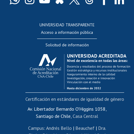
Docentes
Postulación a concursos internos de investigación
Consulta a bases de datos
UNIVERSIDAD TRANSPARENTE
Perfeccionamiento
Acceso a información pública
Editar Portafolio Académico
Solicitud de información
Evaluación docente
Calificación académica
Postulación al AUCAI
Funcionarias/os
Cursos internos de capacitación
Bienestar del personal
Certificación en estándares de igualdad de género
Portal de movilidad interna
Certificado de renta
Av. Libertador Bernardo O'Higgins 1058,
Santiago de Chile,
Casa Central
Certificado de renta honorarios
Gestión de correo uchile
Campus
:
Andrés Bello
|
Beauchef
|
Dra.
Editar páginas blancas