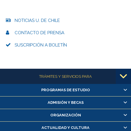
NOTICIAS U. DE CHILE
CONTACTO DE PRENSA
SUSCRIPCIÓN A BOLETÍN
Más información
TRÁMITES Y SERVICIOS PARA
PROGRAMAS DE ESTUDIO
Alumnas/os y exalumnas/os
Matrícula en línea
ADMISIÓN Y BECAS
Inscripción y cambio de asignaturas
ORGANIZACIÓN
Consulta y certificado de notas
Certificado de alumno regular
ACTUALIDAD Y CULTURA