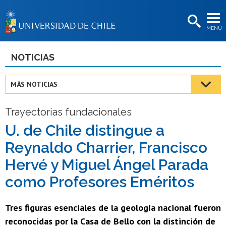
EXTENSIÓN
MENÚ
BIBLIOTECAS
LA UNIVERSIDAD
NOTICIAS
Postulantes
MÁS NOTICIAS
Estudiantes
Trayectorias fundacionales
Académicas/os
U. de Chile distingue a
Funcionarias/os
Reynaldo Charrier, Francisco
Egresadas/os
Hervé y Miguel Ángel Parada
como Profesores Eméritos
Tres figuras esenciales de la geología nacional fueron
reconocidas por la Casa de Bello con la distinción de