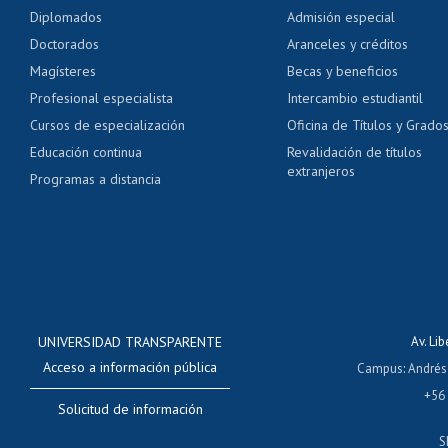
Pago de arancel y cré
Diplomados
Admisión especial
Pago de arancel y cré
Doctorados
Aranceles y créditos
Certificado de títulos 
Magísteres
Becas y beneficios
Profesional especialista
Intercambio estudiantil
Mi Uchile
Ayu
Cursos de especialización
Oficina de Títulos y Grado
Educación continua
Revalidación de títulos
extranjeros
Programas a distancia
UNIVERSIDAD TRANSPARENTE
Av. Li
Acceso a información pública
Campus
:
Andrés
+56
Solicitud de información
S