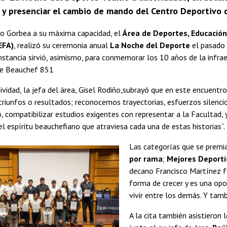
 y presenciar el cambio de mando del Centro Deportivo d
io Gorbea a su máxima capacidad, el
Área de Deportes, Educación 
EFA)
, realizó su ceremonia anual
La Noche del Deporte
el pasado
instancia sirvió, asimismo, para conmemorar los 10 años de la infra
 de Beauchef 851
ividad, la jefa del área, Gisel Rodiño,subrayó que en este encuentr
riunfos o resultados; reconocemos trayectorias, esfuerzos silenc
 compatibilizar estudios exigentes con representar a la Facultad, 
 espíritu beauchefiano que atraviesa cada una de estas historias”.
Las categorías que se premi
por rama
;
Mejores Deport
decano Francisco Martínez fe
forma de crecer y es una opo
vivir entre los demás. Y tamb
A la cita también asistieron