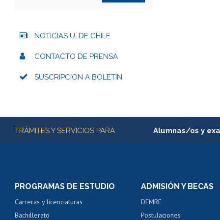
NOTICIAS U. DE CHILE
CONTACTO DE PRENSA
SUSCRIPCIÓN A BOLETÍN
Más información
TRÁMITES Y SERVICIOS PARA
Alumnas/os y ex
Matrícula en línea
Inscripción y cambio d
Consulta y certificado
PROGRAMAS DE ESTUDIO
ADMISIÓN Y BECAS
Certificado de alumno
Carreras y licenciaturas
DEMRE
Servicio médico y den
Bachillerato
Postulaciones