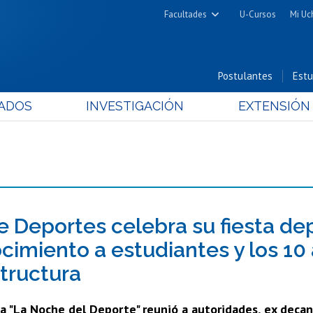
Facultades
U-Cursos
Mi Uc
Arquitectura y Urbanismo
Ciencias
Postulantes
Estu
Cs. Físicas y Matemáticas
ADOS
INVESTIGACIÓN
EXTENSIÓN
Cs. Químicas y Farmacéuticas
Cs. Veterinarias y Pecuarias
Derecho
Filosofía y Humanidades
Medicina
Estudios Avanzados en Educación
e Deportes celebra su fiesta de
Nutrición y Tecnología de
cimiento a estudiantes y los 1
Alimentos
structura
 "La Noche del Deporte" reunió a autoridades, ex decano