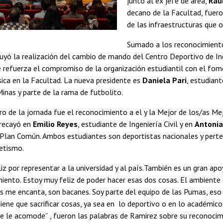
junto al ex jefe de área,
Raú
decano de la Facultad, fuero
de las infraestructuras que 
Sumado a los reconocimiento
uyó la realización del cambio de mando del Centro Deportivo de In
e refuerza el compromiso de la organización estudiantil con el fo
ísica en la Facultad. La nueva presidente es
Daniela Pari
, estudiant
Minas y parte de la rama de futbolito.
ro de la jornada fue el reconocimiento a el y la Mejor de los/as Me
 recayó en
Emilio Reyes
, estudiante de Ingeniería Civil y en
Antonia
 Plan Común. Ambos estudiantes son deportistas nacionales y pert
letismo.
iz por representar a la universidad y al país.También es un gran apo
iento. Estoy muy feliz de poder hacer esas dos cosas. El ambiente
s me encanta, son bacanes. Soy parte del equipo de las Pumas, es
tiene que sacrificar cosas, ya sea en lo deportivo o en lo académic
que le acomode” , fueron las palabras de Ramirez sobre su reconoci