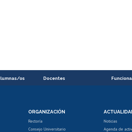
alumnas/os
Docentes
Funciona
Postulación a concursos
Cursos inte
internos de investigación
capacitació
e asignaturas
Consulta a bases de datos
Bienestar d
 de notas
ORGANIZACIÓN
ACTUALIDA
Perfeccionamiento
Portal de m
 regular
Editar Portafolio Académico
Certificado
Rectoría
Noticias
tal
Evaluación docente
Certificado
Consejo Universitario
Agenda de acti