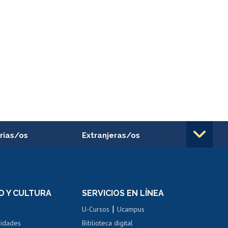
rias/os
Extranjeras/os
rnos de
Revalidación y reconocimiento
n
de títulos
el personal
Postulación al Programa de
Movilidad Estudiantil
D Y CULTURA
SERVICIOS EN LÍNEA
ovilidad interna
Inscripción de asignaturas
|
 de renta
U-Cursos
Ucampus
Cursos de español
 de renta
vidades
Biblioteca digital