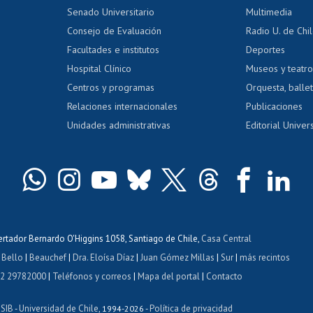
dito alumnos
honorarios
Calificación académica
Senado Universitario
Multimedia
dito exalumnos
Gestión de 
Consejo de Evaluación
Radio U. de Chi
Postulación al AUCAI
y grados
Editar pági
Facultades e institutos
Deportes
Hospital Clínico
Museos y teatr
da tecnológica
Tarjeta TUI
Wifi
Acoso laboral
s
Centros y programas
Orquesta, ballet
Relaciones internacionales
Publicaciones
Unidades administrativas
Editorial Univers
bertador Bernardo O'Higgins 1058, Santiago de Chile,
Casa Central
 Bello
|
Beauchef
|
Dra. Eloísa Díaz
|
Juan Gómez Millas
|
Sur
|
más recintos
 2 29782000
|
Teléfonos y correos
|
Mapa del portal
|
Contacto
ISIB
Universidad de Chile
Política de privacidad
-
, 1994-2026 -