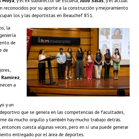
l Moya
, y el ex subdirector de Escuela,
Julio Salas
, y el actual
n reconocidos por su aporte a la construcción y mejoramiento
ocupan los y las deportistas en Beauchef 851.
s, la
geniería
mento de
e de
jores,
 Ramirez
,
enecen a
yo y un
 deportivo que se genera en las competencias de facultades,
o me da mucho orgullo y también hay mucho trabajo detrás.
o, entonces cuesta algunas veces, pero en sí una puede generar
miento entregado por el área de deportes.