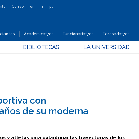
hile
Correo
en
fr
pt
Artes
Cs. Agronómicas
diantes
Académicas/os
Funcionarias/os
Egresadas/os
Cs. Forestales y Conservación
BIBLIOTECAS
LA UNIVERSIDAD
Cs. Sociales
Comunicación e Imagen
Economía y Negocios
Gobierno
Odontología
Estudios Internacionales
portiva con
Bachillerato
0 años de su moderna
Hospital Clínico
s y atletas para galardonar las trayectorias de los