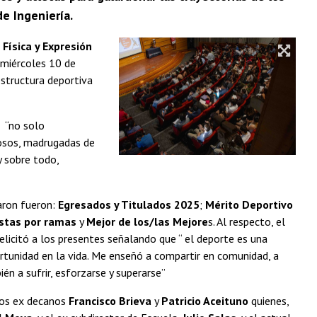
e Ingeniería.
Física y Expresión
 miércoles 10 de
estructura deportiva
o “no solo
iosos, madrugadas de
y sobre todo,
aron fueron:
Egresados y Titulados 2025
;
Mérito Deportivo
istas por ramas
y
Mejor de los/las Mejore
s. Al respecto, el
licitó a los presentes señalando que “ el deporte es una
rtunidad en la vida. Me enseñó a compartir en comunidad, a
ién a sufrir, esforzarse y superarse”
 los ex decanos
Francisco Brieva
y
Patricio Aceituno
quienes,