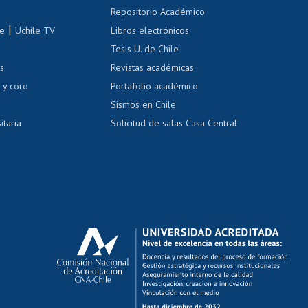
Repositorio Académico
correo uchile
|
le
Uchile TV
Libros electrónicos
nas blancas
Tesis U. de Chile
os
Revistas académicas
, sexual y violencia
Denuncias administrativas
 y coro
Portafolio académico
Sismos en Chile
itaria
Solicitud de salas Casa Central