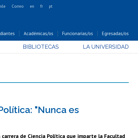
hile
Correo
en
fr
pt
Artes
Cs. Agronómicas
diantes
Académicas/os
Funcionarias/os
Egresadas/os
Cs. Forestales y Conservación
BIBLIOTECAS
LA UNIVERSIDAD
Cs. Sociales
Comunicación e Imagen
Economía y Negocios
Gobierno
Odontología
Estudios Internacionales
Bachillerato
olítica: "Nunca es
Hospital Clínico
 carrera de Ciencia Política que imparte la Facultad