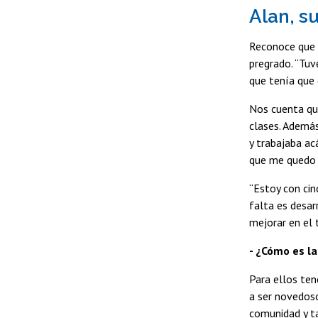
Alan, s
Reconoce que h
pregrado. “Tuv
que tenía que 
Nos cuenta que
clases. Además
y trabajaba ac
que me quedo 
“Estoy con ci
falta es desar
mejorar en el 
- ¿Cómo es l
Para ellos te
a ser novedoso
comunidad y ta