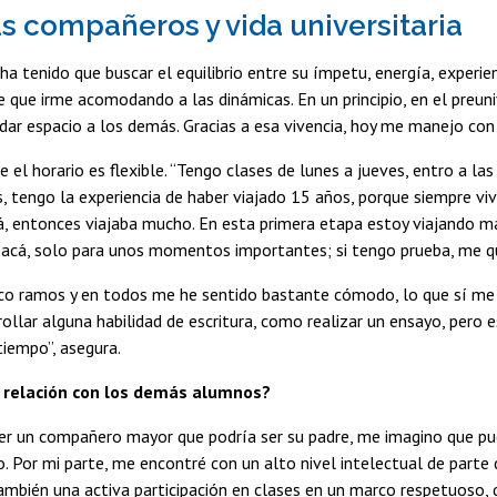
us compañeros y vida universitaria
a tenido que buscar el equilibrio entre su ímpetu, energía, experien
e que irme acomodando a las dinámicas. En un principio, en el preun
dar espacio a los demás. Gracias a esa vivencia, hoy me manejo con 
 el horario es flexible. “Tengo clases de lunes a jueves, entro a la
, tengo la experiencia de haber viajado 15 años, porque siempre viv
á, entonces viajaba mucho. En esta primera etapa estoy viajando m
acá, solo para unos momentos importantes; si tengo prueba, me q
nco ramos y en todos me he sentido bastante cómodo, lo que sí me
rollar alguna habilidad de escritura, como realizar un ensayo, pero 
tiempo”, asegura.
a relación con los demás alumnos?
ner un compañero mayor que podría ser su padre, me imagino que pu
. Por mi parte, me encontré con un alto nivel intelectual de parte 
mbién una activa participación en clases en un marco respetuoso, 