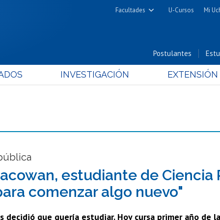
Facultades
U-Cursos
Mi Uc
Arquitectura y Urbanismo
Ciencias
Postulantes
Estu
Cs. Físicas y Matemáticas
ADOS
INVESTIGACIÓN
EXTENSIÓN
Cs. Químicas y Farmacéuticas
Cs. Veterinarias y Pecuarias
Derecho
Filosofía y Humanidades
Medicina
Estudios Avanzados en Educación
pública
Nutrición y Tecnología de
acowan, estudiante de Ciencia P
Alimentos
para comenzar algo nuevo"
s decidió que quería estudiar. Hoy cursa primer año de la