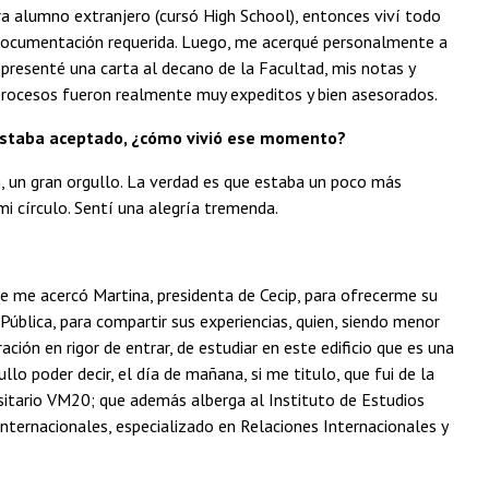
ara alumno extranjero (cursó High School), entonces viví todo
 documentación requerida. Luego, me acerqué personalmente a
 presenté una carta al decano de la Facultad, mis notas y
 procesos fueron realmente muy expeditos y bien asesorados.
e estaba aceptado, ¿cómo vivió ese momento?
 un gran orgullo. La verdad es que estaba un poco más
mi círculo. Sentí una alegría tremenda.
e me acercó Martina, presidenta de Cecip, para ofrecerme su
ública, para compartir sus experiencias, quien, siendo menor
ción en rigor de entrar, de estudiar en este edificio que es una
ullo poder decir, el día de mañana, si me titulo, que fui de la
rsitario VM20; que además alberga al Instituto de Estudios
Internacionales, especializado en Relaciones Internacionales y