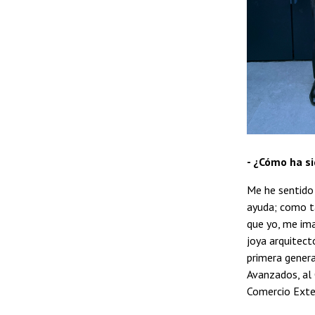
- ¿Cómo ha s
Me he sentido 
ayuda; como ta
que yo, me ima
joya arquitectó
primera genera
Avanzados, al 
Comercio Exter