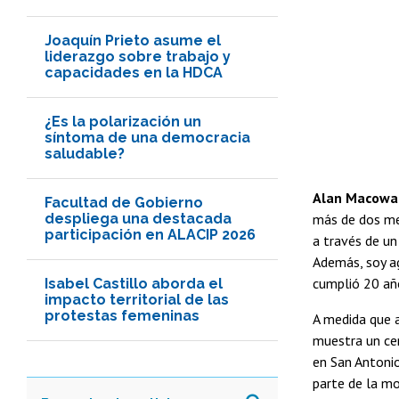
Joaquín Prieto asume el
liderazgo sobre trabajo y
capacidades en la HDCA
¿Es la polarización un
síntoma de una democracia
saludable?
Alan Macow
Facultad de Gobierno
despliega una destacada
más de dos me
participación en ALACIP 2026
a través de un
Además, soy ag
cumplió 20 año
Isabel Castillo aborda el
impacto territorial de las
protestas femeninas
A medida que a
muestra un cer
en San Antonio
parte de la mo