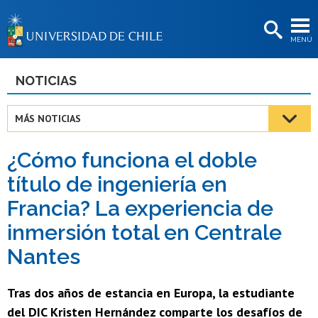
EXTENSIÓN
MENÚ
BIBLIOTECAS
LA UNIVERSIDAD
NOTICIAS
Postulantes
MÁS NOTICIAS
Estudiantes
¿Cómo funciona el doble
Académicas/os
título de ingeniería en
Funcionarias/os
Francia? La experiencia de
Egresadas/os
inmersión total en Centrale
Nantes
Tras dos años de estancia en Europa, la estudiante
del DIC Kristen Hernández comparte los desafíos de