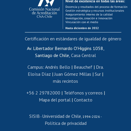
Postulación al AUCAI
Funcionarias/os
Cursos internos de capacitación
Bienestar del personal
Certificación en estándares de igualdad de género
Portal de movilidad interna
Certificado de renta
Av. Libertador Bernardo O'Higgins 1058,
Santiago de Chile,
Casa Central
Certificado de renta honorarios
Gestión de correo uchile
Campus
:
Andrés Bello
|
Beauchef
|
Dra.
Editar páginas blancas
Eloísa Díaz
|
Juan Gómez Millas
|
Sur
|
más recintos
Extranjeras/os
Revalidación y reconocimiento de títulos
+56 2 29782000
|
Teléfonos y correos
|
Mapa del portal
|
Contacto
Postulación al Programa de Movilidad Estudiantil
Inscripción de asignaturas
SISIB
Universidad de Chile
Cursos de español
-
, 1994-2026 -
Política de privacidad