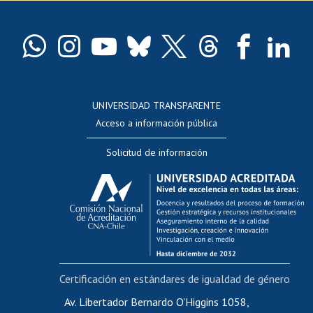
Pago de arancel y crédito exalumnos
Certificado de títulos y grados
Docentes
Postulación a concursos internos de investigación
Consulta a bases de datos
UNIVERSIDAD TRANSPARENTE
Perfeccionamiento
Acceso a información pública
Editar Portafolio Académico
Solicitud de información
Evaluación docente
Calificación académica
Postulación al AUCAI
Funcionarias/os
Cursos internos de capacitación
Bienestar del personal
Certificación en estándares de igualdad de género
Portal de movilidad interna
Certificado de renta
Av. Libertador Bernardo O'Higgins 1058,