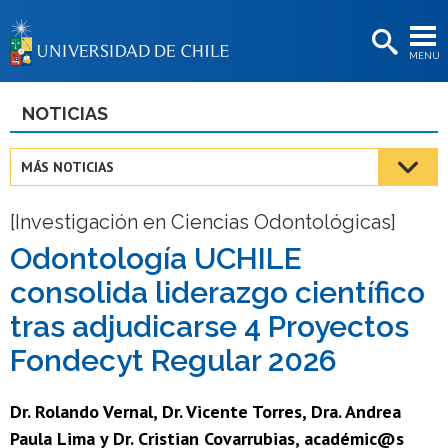
EXTENSIÓN
MENÚ
BIBLIOTECAS
LA UNIVERSIDAD
NOTICIAS
Postulantes
MÁS NOTICIAS
Estudiantes
[Investigación en Ciencias Odontológicas]
Académicas/os
Odontología UCHILE
Funcionarias/os
consolida liderazgo científico
Egresadas/os
tras adjudicarse 4 Proyectos
Fondecyt Regular 2026
Dr. Rolando Vernal, Dr. Vicente Torres, Dra. Andrea
Paula Lima y Dr. Cristian Covarrubias, académic@s