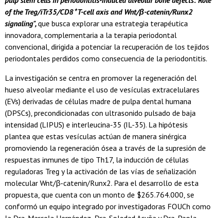
pulp stem cells in periodontitis-induced alveolar bone defects: Role
of the Treg/iTr35/CD8⁺ T-cell axis and Wnt/β-catenin/Runx2
signaling",
que busca explorar una estrategia terapéutica
innovadora, complementaria a la terapia periodontal
convencional, dirigida a potenciar la recuperación de los tejidos
periodontales perdidos como consecuencia de la periodontitis.
La investigación se centra en promover la regeneración del
hueso alveolar mediante el uso de vesículas extracelulares
(EVs) derivadas de células madre de pulpa dental humana
(DPSCs), precondicionadas con ultrasonido pulsado de baja
intensidad (LIPUS) e interleucina-35 (IL-35). La hipótesis
plantea que estas vesículas actúan de manera sinérgica
promoviendo la regeneración ósea a través de la supresión de
respuestas inmunes de tipo Th17, la inducción de células
reguladoras Treg y la activación de las vías de señalización
molecular Wnt/β-catenin/Runx2. Para el desarrollo de esta
propuesta, que cuenta con un monto de $265.764.000, se
conformó un equipo integrado por investigadoras FOUCh como