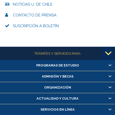
NOTICIAS U. DE CHILE
CONTACTO DE PRENSA
SUSCRIPCIÓN A BOLETÍN
Más información
TRÁMITES Y SERVICIOS PARA
PROGRAMAS DE ESTUDIO
Alumnas/os y exalumnas/os
Matrícula en línea
ADMISIÓN Y BECAS
Inscripción y cambio de asignaturas
ORGANIZACIÓN
Consulta y certificado de notas
Certificado de alumno regular
ACTUALIDAD Y CULTURA
Servicio médico y dental
SERVICIOS EN LÍNEA
Pago de arancel y crédito alumnos