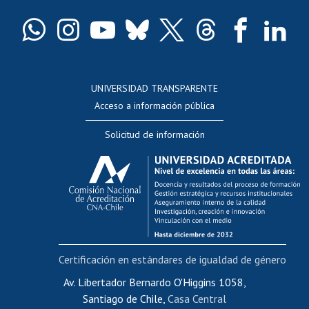
Certificado de títulos y grados
Docentes
Postulación a concursos internos de investigación
Consulta a bases de datos
UNIVERSIDAD TRANSPARENTE
Perfeccionamiento
Acceso a información pública
Editar Portafolio Académico
Solicitud de información
Evaluación docente
Calificación académica
Postulación al AUCAI
Funcionarias/os
Cursos internos de capacitación
Bienestar del personal
Certificación en estándares de igualdad de género
Portal de movilidad interna
Certificado de renta
Av. Libertador Bernardo O'Higgins 1058,
Santiago de Chile,
Casa Central
Certificado de renta honorarios