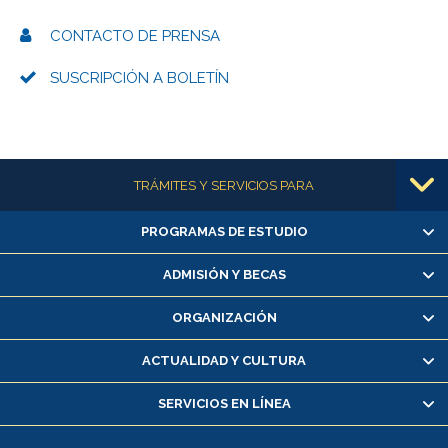
CONTACTO DE PRENSA
SUSCRIPCIÓN A BOLETÍN
Más información
TRÁMITES Y SERVICIOS PARA
PROGRAMAS DE ESTUDIO
Alumnas/os y exalumnas/os
Matrícula en línea
ADMISIÓN Y BECAS
Inscripción y cambio de asignaturas
ORGANIZACIÓN
Consulta y certificado de notas
Certificado de alumno regular
ACTUALIDAD Y CULTURA
Servicio médico y dental
SERVICIOS EN LÍNEA
Pago de arancel y crédito alumnos
Pago de arancel y crédito exalumnos