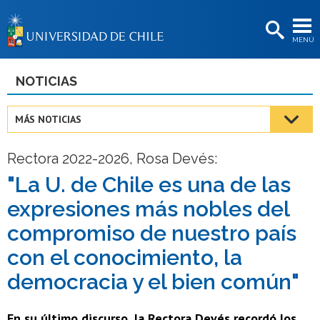
EXTENSIÓN
MENÚ
BIBLIOTECAS
LA UNIVERSIDAD
NOTICIAS
Postulantes
MÁS NOTICIAS
Estudiantes
Rectora 2022-2026, Rosa Devés:
Académicas/os
"La U. de Chile es una de las
Funcionarias/os
expresiones más nobles del
Egresadas/os
compromiso de nuestro país
con el conocimiento, la
democracia y el bien común"
En su último discurso, la Rectora Devés recordó los