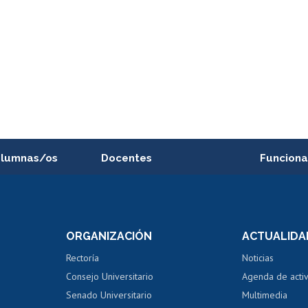
alumnas/os
Docentes
Funciona
Postulación a concursos
Cursos inte
internos de investigación
capacitació
e asignaturas
Consulta a bases de datos
Bienestar d
 de notas
ORGANIZACIÓN
ACTUALIDA
Perfeccionamiento
Portal de m
 regular
Editar Portafolio Académico
Certificado
Rectoría
Noticias
tal
Evaluación docente
Certificado
Consejo Universitario
Agenda de acti
dito alumnos
honorarios
Calificación académica
Senado Universitario
Multimedia
dito exalumnos
Gestión de 