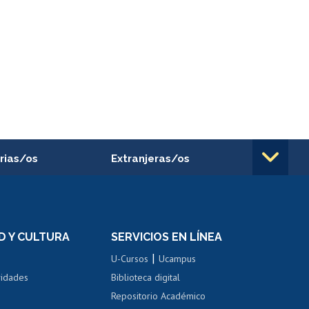
rias/os
Extranjeras/os
rnos de
Revalidación y reconocimiento
n
de títulos
el personal
Postulación al Programa de
Movilidad Estudiantil
D Y CULTURA
SERVICIOS EN LÍNEA
ovilidad interna
Inscripción de asignaturas
|
 de renta
U-Cursos
Ucampus
Cursos de español
 de renta
vidades
Biblioteca digital
Repositorio Académico
correo uchile