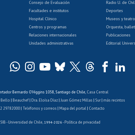
Consejo de Evaluación
Radio U. de Chi
Postulación al AUCAI
y grados
Editar pági
Facultades e institutos
Deportes
Hospital Clínico
Museos y teatr
da tecnológica
Tarjeta TUI
Wifi
Acoso laboral
s
Centros y programas
Orquesta, ballet
Relaciones internacionales
Publicaciones
Unidades administrativas
Editorial Univers
bertador Bernardo O'Higgins 1058, Santiago de Chile,
Casa Central
 Bello
|
Beauchef
|
Dra. Eloísa Díaz
|
Juan Gómez Millas
|
Sur
|
más recintos
 2 29782000
|
Teléfonos y correos
|
Mapa del portal
|
Contacto
ISIB
Universidad de Chile
Política de privacidad
-
, 1994-2026 -