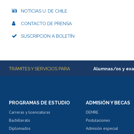
NOTICIAS U. DE CHILE
CONTACTO DE PRENSA
SUSCRIPCIÓN A BOLETÍN
Más información
TRÁMITES Y SERVICIOS PARA
Alumnas/os y ex
Matrícula en línea
Inscripción y cambio d
Consulta y certificado
PROGRAMAS DE ESTUDIO
ADMISIÓN Y BECAS
Certificado de alumno
Carreras y licenciaturas
DEMRE
Servicio médico y den
Bachillerato
Postulaciones
Pago de arancel y cré
Diplomados
Admisión especial
Pago de arancel y cré