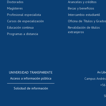
Doctorados
Aranceles y créditos
Certificado de títulos 
Magísteres
Becas y beneficios
Profesional especialista
Intercambio estudiantil
Mi Uchile
Ayu
Cursos de especialización
Oficina de Títulos y Grado
Educación continua
Revalidación de títulos
extranjeros
Programas a distancia
UNIVERSIDAD TRANSPARENTE
Av. Li
Acceso a información pública
Campus
:
Andrés
+56
Solicitud de información
S