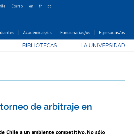
hile
Correo
en
fr
pt
Artes
Cs. Agronómicas
diantes
Académicas/os
Funcionarias/os
Egresadas/os
Cs. Forestales y Conservación
BIBLIOTECAS
LA UNIVERSIDAD
Cs. Sociales
Comunicación e Imagen
Economía y Negocios
Gobierno
Odontología
Estudios Internacionales
Bachillerato
torneo de arbitraje en
Hospital Clínico
de Chile a un ambiente competitivo. No sólo