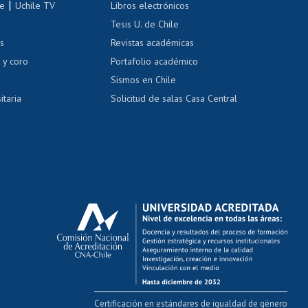
|
le
Uchile TV
Libros electrónicos
nas blancas
Tesis U. de Chile
os
Revistas académicas
, sexual y violencia
Denuncias administrativas
 y coro
Portafolio académico
Sismos en Chile
itaria
Solicitud de salas Casa Central
Certificación en estándares de igualdad de género