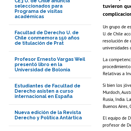
CE3 U. de Chile anuncia
tuvieron qu
seleccionados para
Programa de visitas
complicacion
académicas
Un grupo de e
Facultad de Derecho U. de
U. de Chile ac
Chile conmemora 150 años
resolución de 
de titulación de Prat
universidades
Profesor Ernesto Vargas Weil
La competencia
presentó libro en la
procedimiento 
Universidad de Bolonia
Relativas a In
Si bien los jó
Estudiantes de Facultad de
Derecho asisten a curso
Murdoch, Austr
internacional en España
Rusia, India. 
Buenos Aires, 
Nueva edición de la Revista
Derecho y Política Antártica
El equipo de D
profesor de D