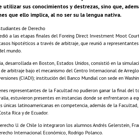
e utilizar sus conocimientos y destrezas, sino que, adem
es que ello implica, al no ser su la lengua nativa.
studiantes de Derecho
cedió a las etapas finales del Foreing Direct Investment Moot Cou
casos hipotéticos a través de arbitraje, que reunió a representantes
 del mundo.
, desarrollada en Boston, Estados Unidos, consistió en la simulac
de arbitraje bajo el mecanismo del Centro Internacional de Arreglo
versiones (CIADI); institución del Banco Mundial con sede en Washin
venes representantes de la Facultad no pudieron ganar la final del 
alia, estuvieron presentes en instancias donde se enfrentaron a eq
Las únicas latinoamericanas en competencia, además de la Facultad,
Costa Rica y de Ecuador.
erecho U. de Chile lo integraron los alumnos Andrés Gelerstein, Fran
erecho Internacional Económico, Rodrigo Polanco.