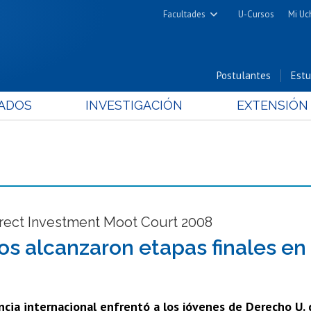
Facultades
U-Cursos
Mi Uc
Arquitectura y Urbanismo
Ciencias
Postulantes
Estu
Cs. Físicas y Matemáticas
ADOS
INVESTIGACIÓN
EXTENSIÓN
Cs. Químicas y Farmacéuticas
Cs. Veterinarias y Pecuarias
Derecho
Filosofía y Humanidades
Medicina
Estudios Avanzados en Educación
irect Investment Moot Court 2008
Nutrición y Tecnología de
s alcanzaron etapas finales en 
Alimentos
cia internacional enfrentó a los jóvenes de Derecho U. 