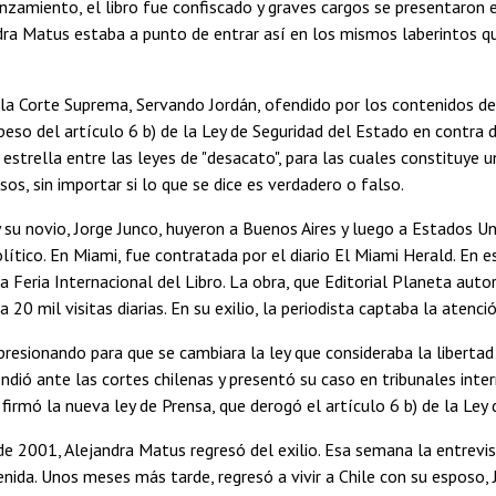
nzamiento, el libro fue confiscado y graves cargos se presentaron 
dra Matus estaba a punto de entrar así en los mismos laberintos qu
 la Corte Suprema, Servando Jordán, ofendido por los contenidos del 
peso del artículo 6 b) de la Ley de Seguridad del Estado en contra d
 estrella entre las leyes de "desacato", para las cuales constituye un
sos, sin importar si lo que se dice es verdadero o falso.
y su novio, Jorge Junco, huyeron a Buenos Aires y luego a Estados Un
político. En Miami, fue contratada por el diario El Miami Herald. En 
a Feria Internacional del Libro. La obra, que Editorial Planeta autor
ía 20 mil visitas diarias. En su exilio, la periodista captaba la atenc
presionando para que se cambiara la ley que consideraba la libertad
ndió ante las cortes chilenas y presentó su caso en tribunales int
firmó la nueva ley de Prensa, que derogó el artículo 6 b) de la Ley 
 de 2001, Alejandra Matus regresó del exilio. Esa semana la entrevist
venida. Unos meses más tarde, regresó a vivir a Chile con su esposo, 