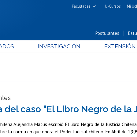
Facultades
U-Cursos
Mi Uc
Arquitectura y Urbanismo
Ciencias
Postulantes
Estu
Cs. Físicas y Matemáticas
ADOS
INVESTIGACIÓN
EXTENSIÓN
Cs. Químicas y Farmacéuticas
Cs. Veterinarias y Pecuarias
Derecho
Filosofía y Humanidades
Medicina
Estudios Avanzados en Educación
ntes
Nutrición y Tecnología de
 del caso "El Libro Negro de la J
Alimentos
hilena Alejandra Matus escribió El libro Negro de la Justicia Chilena
obre la forma en que opera el Poder Judicial chileno. En Abril de 199