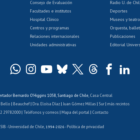
Consejo de Evaluación
Radio U. de Chi
Postulación al AUCAI
y grados
Editar pági
Facultades e institutos
Deportes
Hospital Clínico
Museos y teatr
da tecnológica
Tarjeta TUI
Wifi
Acoso laboral
s
Centros y programas
Orquesta, ballet
Relaciones internacionales
Publicaciones
Unidades administrativas
Editorial Univers
bertador Bernardo O'Higgins 1058, Santiago de Chile,
Casa Central
 Bello
|
Beauchef
|
Dra. Eloísa Díaz
|
Juan Gómez Millas
|
Sur
|
más recintos
 2 29782000
|
Teléfonos y correos
|
Mapa del portal
|
Contacto
ISIB
Universidad de Chile
Política de privacidad
-
, 1994-2026 -