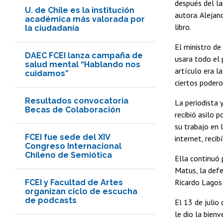
después del la
U. de Chile es la institución
autora. Alejan
académica más valorada por
libro.
la ciudadanía
El ministro de
DAEC FCEI lanza campaña de
usara todo el 
salud mental “Hablando nos
artículo era la
cuidamos”
ciertos podero
Resultados convocatoria
La periodista 
Becas de Colaboración
recibió asilo 
su trabajo en l
FCEI fue sede del XIV
internet, recib
Congreso Internacional
Chileno de Semiótica
Ella continuó 
Matus, la defe
Ricardo Lagos 
FCEI y Facultad de Artes
organizan ciclo de escucha
de podcasts
El 13 de julio
le dio la bien