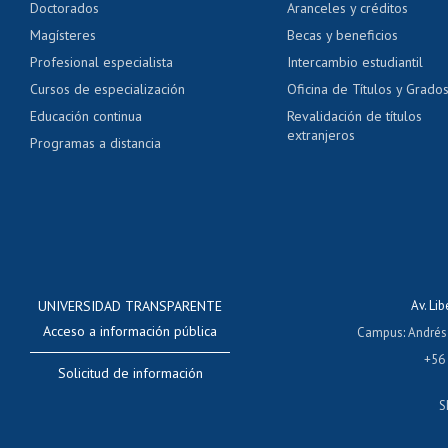
Doctorados
Aranceles y créditos
Certificado de títulos 
Magísteres
Becas y beneficios
Profesional especialista
Intercambio estudiantil
Mi Uchile
Ayu
Cursos de especialización
Oficina de Títulos y Grado
Educación continua
Revalidación de títulos
extranjeros
Programas a distancia
UNIVERSIDAD TRANSPARENTE
Av. Li
Acceso a información pública
Campus
:
Andrés
+56
Solicitud de información
S