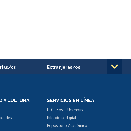
rias/os
Extranjeras/os
rnos de
Revalidación y reconocimiento
n
de títulos
el personal
Postulación al Programa de
Movilidad Estudiantil
D Y CULTURA
SERVICIOS EN LÍNEA
ovilidad interna
Inscripción de asignaturas
|
 de renta
U-Cursos
Ucampus
Cursos de español
 de renta
vidades
Biblioteca digital
Repositorio Académico
correo uchile