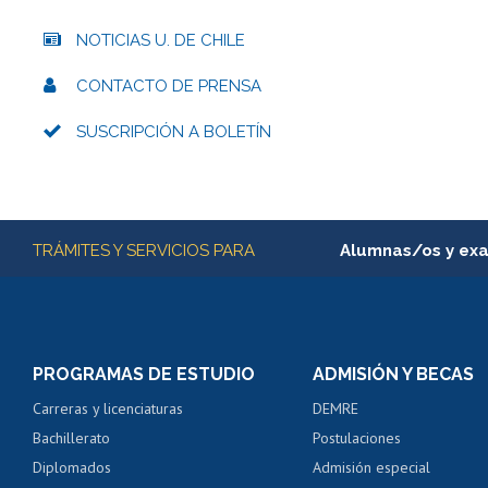
NOTICIAS U. DE CHILE
CONTACTO DE PRENSA
SUSCRIPCIÓN A BOLETÍN
Más información
TRÁMITES Y SERVICIOS PARA
Alumnas/os y ex
Matrícula en línea
Inscripción y cambio d
Consulta y certificado
PROGRAMAS DE ESTUDIO
ADMISIÓN Y BECAS
Certificado de alumno
Carreras y licenciaturas
DEMRE
Servicio médico y den
Bachillerato
Postulaciones
Pago de arancel y cré
Diplomados
Admisión especial
Pago de arancel y cré