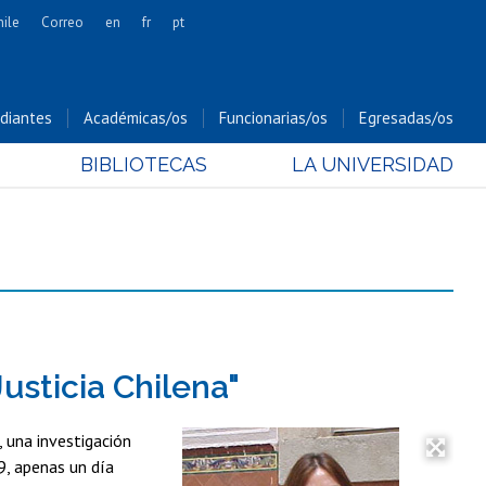
hile
Correo
en
fr
pt
Artes
Cs. Agronómicas
diantes
Académicas/os
Funcionarias/os
Egresadas/os
Cs. Forestales y Conservación
BIBLIOTECAS
LA UNIVERSIDAD
Cs. Sociales
Comunicación e Imagen
Economía y Negocios
Gobierno
Odontología
Estudios Internacionales
Bachillerato
usticia Chilena"
Hospital Clínico
, una investigación
9, apenas un día