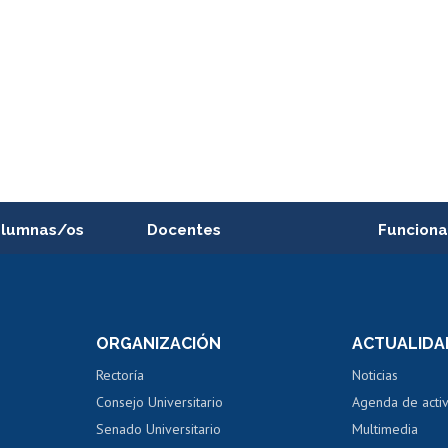
alumnas/os
Docentes
Funciona
Postulación a concursos
Cursos inte
internos de investigación
capacitació
e asignaturas
Consulta a bases de datos
Bienestar d
 de notas
ORGANIZACIÓN
ACTUALIDA
Perfeccionamiento
Portal de m
 regular
Editar Portafolio Académico
Certificado
Rectoría
Noticias
tal
Evaluación docente
Certificado
Consejo Universitario
Agenda de acti
dito alumnos
honorarios
Calificación académica
Senado Universitario
Multimedia
dito exalumnos
Gestión de 