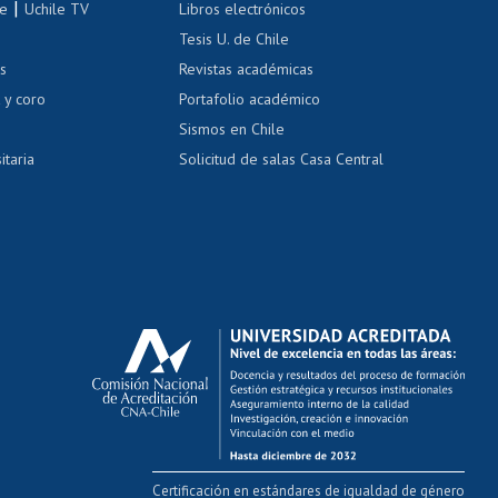
|
le
Uchile TV
Libros electrónicos
nas blancas
Tesis U. de Chile
os
Revistas académicas
, sexual y violencia
Denuncias administrativas
 y coro
Portafolio académico
Sismos en Chile
itaria
Solicitud de salas Casa Central
Certificación en estándares de igualdad de género