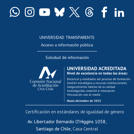
Certificado de títulos y grados
Docentes
Postulación a concursos internos de investigación
Consulta a bases de datos
UNIVERSIDAD TRANSPARENTE
Perfeccionamiento
Acceso a información pública
Editar Portafolio Académico
Solicitud de información
Evaluación docente
Calificación académica
Postulación al AUCAI
Funcionarias/os
Cursos internos de capacitación
Bienestar del personal
Certificación en estándares de igualdad de género
Portal de movilidad interna
Certificado de renta
Av. Libertador Bernardo O'Higgins 1058,
Santiago de Chile,
Casa Central
Certificado de renta honorarios