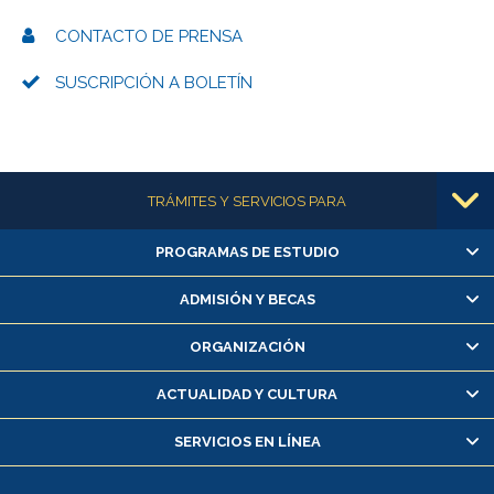
CONTACTO DE PRENSA
SUSCRIPCIÓN A BOLETÍN
Más información
TRÁMITES Y SERVICIOS PARA
PROGRAMAS DE ESTUDIO
Alumnas/os y exalumnas/os
Matrícula en línea
ADMISIÓN Y BECAS
Inscripción y cambio de asignaturas
ORGANIZACIÓN
Consulta y certificado de notas
Certificado de alumno regular
ACTUALIDAD Y CULTURA
Servicio médico y dental
SERVICIOS EN LÍNEA
Pago de arancel y crédito alumnos
Pago de arancel y crédito exalumnos