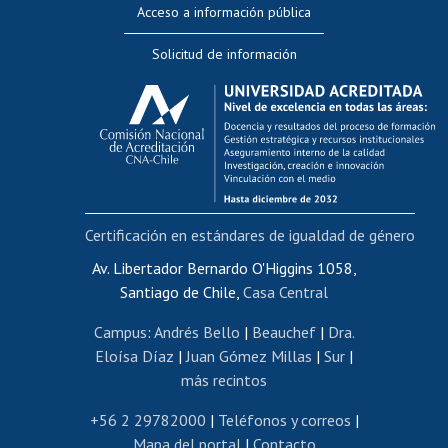
Acceso a información pública
Editar Portafolio Académico
Solicitud de información
Evaluación docente
Calificación académica
Postulación al AUCAI
Funcionarias/os
Cursos internos de capacitación
Bienestar del personal
Certificación en estándares de igualdad de género
Portal de movilidad interna
Certificado de renta
Av. Libertador Bernardo O'Higgins 1058,
Santiago de Chile,
Casa Central
Certificado de renta honorarios
Gestión de correo uchile
Campus
:
Andrés Bello
|
Beauchef
|
Dra.
Editar páginas blancas
Eloísa Díaz
|
Juan Gómez Millas
|
Sur
|
más recintos
Extranjeras/os
Revalidación y reconocimiento de títulos
+56 2 29782000
|
Teléfonos y correos
|
Mapa del portal
|
Contacto
Postulación al Programa de Movilidad Estudiantil