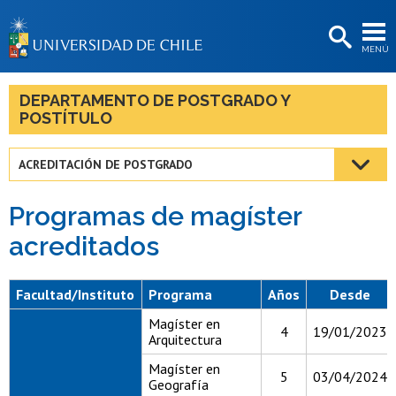
EXTENSIÓN
MENÚ
BIBLIOTECAS
LA UNIVERSIDAD
DEPARTAMENTO DE POSTGRADO Y
POSTÍTULO
Postulantes
Estudiantes
ACREDITACIÓN DE POSTGRADO
Académicas/os
Programas de magíster
Funcionarias/os
acreditados
Egresadas/os
Facultad/Instituto
Programa
Años
Desde
Magíster en
4
19/01/2023
Arquitectura
Magíster en
5
03/04/2024
Geografía