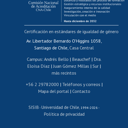
Funcionarias/os
Cursos internos de capacitación
Bienestar del personal
Certificación en estándares de igualdad de género
Portal de movilidad interna
Certificado de renta
Av. Libertador Bernardo O'Higgins 1058,
Santiago de Chile,
Casa Central
Certificado de renta honorarios
Gestión de correo uchile
Campus
:
Andrés Bello
|
Beauchef
|
Dra.
Editar páginas blancas
Eloísa Díaz
|
Juan Gómez Millas
|
Sur
|
más recintos
Extranjeras/os
Revalidación y reconocimiento de títulos
+56 2 29782000
|
Teléfonos y correos
|
Mapa del portal
|
Contacto
Postulación al Programa de Movilidad Estudiantil
Inscripción de asignaturas
SISIB
Universidad de Chile
Cursos de español
-
, 1994-2026 -
Política de privacidad
Mi Uchile
Ayuda tecnológica
Tarjeta TUI
Wifi