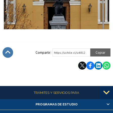
Compartir:
Copiar
https://uchile.cl/u4812
Subir
Más información
TRÁMITES Y SERVICIOS PARA
PROGRAMAS DE ESTUDIO
Alumnas/os y exalumnas/os
Matrícula en línea