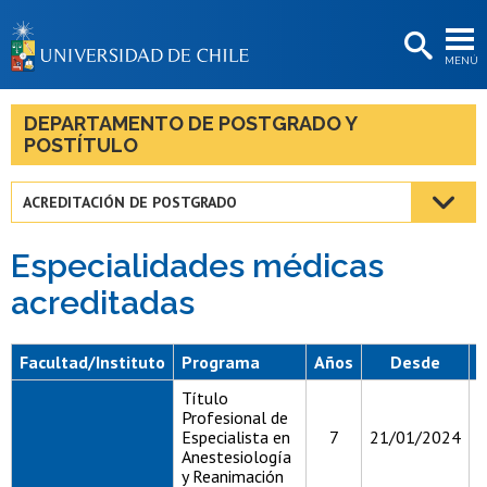
EXTENSIÓN
MENÚ
BIBLIOTECAS
LA UNIVERSIDAD
DEPARTAMENTO DE POSTGRADO Y
POSTÍTULO
Postulantes
Estudiantes
ACREDITACIÓN DE POSTGRADO
Académicas/os
Especialidades médicas
Funcionarias/os
acreditadas
Egresadas/os
Facultad/Instituto
Programa
Años
Desde
Título
Profesional de
Especialista en
7
21/01/2024
1
Anestesiología
y Reanimación