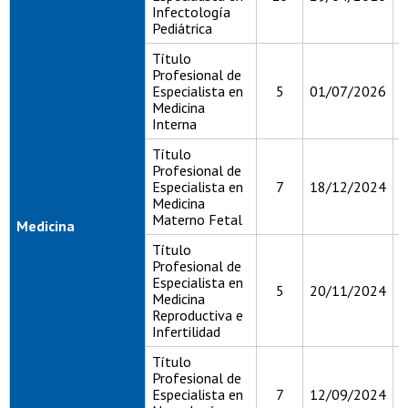
Infectología
Pediátrica
Título
Profesional de
Especialista en
5
01/07/2026
0
Medicina
Interna
Título
Profesional de
Especialista en
7
18/12/2024
1
Medicina
Materno Fetal
Medicina
Título
Profesional de
Especialista en
5
20/11/2024
2
Medicina
Reproductiva e
Infertilidad
Título
Profesional de
Especialista en
7
12/09/2024
1