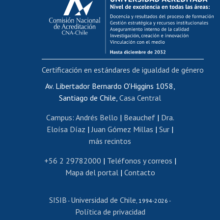
Postulación al AUCAI
Funcionarias/os
Cursos internos de capacitación
Bienestar del personal
Certificación en estándares de igualdad de género
Portal de movilidad interna
Certificado de renta
Av. Libertador Bernardo O'Higgins 1058,
Santiago de Chile,
Casa Central
Certificado de renta honorarios
Gestión de correo uchile
Campus
:
Andrés Bello
|
Beauchef
|
Dra.
Editar páginas blancas
Eloísa Díaz
|
Juan Gómez Millas
|
Sur
|
más recintos
Extranjeras/os
Revalidación y reconocimiento de títulos
+56 2 29782000
|
Teléfonos y correos
|
Mapa del portal
|
Contacto
Postulación al Programa de Movilidad Estudiantil
Inscripción de asignaturas
SISIB
Universidad de Chile
Cursos de español
-
, 1994-2026 -
Política de privacidad