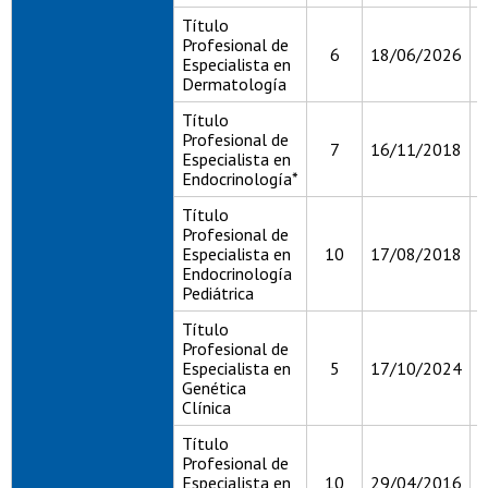
Título
Profesional de
6
18/06/2026
1
Especialista en
Dermatología
Título
Profesional de
7
16/11/2018
1
Especialista en
Endocrinología*
Título
Profesional de
Especialista en
10
17/08/2018
1
Endocrinología
Pediátrica
Título
Profesional de
Especialista en
5
17/10/2024
1
Genética
Clínica
Título
Profesional de
Especialista en
10
29/04/2016
2