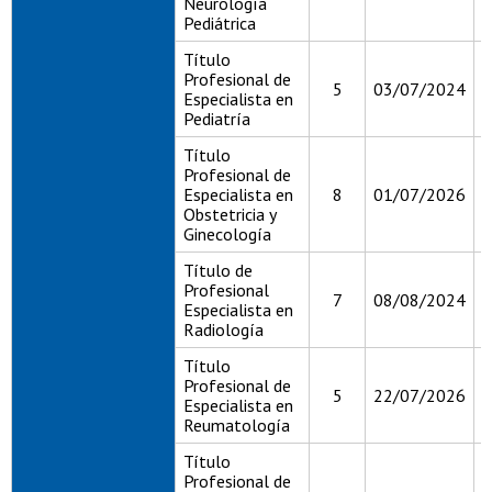
Neurología
Pediátrica
Título
Profesional de
5
03/07/2024
0
Especialista en
Pediatría
Título
Profesional de
Especialista en
8
01/07/2026
0
Obstetricia y
Ginecología
Título de
Profesional
7
08/08/2024
0
Especialista en
Radiología
Título
Profesional de
5
22/07/2026
2
Especialista en
Reumatología
Título
Profesional de