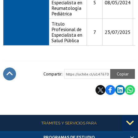
Especialista en
5
08/05/2024
0
Reumatología
Pediátrica
Título
Profesional de
7
23/07/2025
2
Especialista en
Salud Pública
Compartir:
Copiar
https://uchile.cl/u147670
Subir
Más información
TRÁMITES Y SERVICIOS PARA
PROGRAMAS DE ESTUDIO