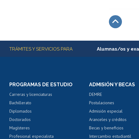
Subir
Más información
TRÁMITES Y SERVICIOS PARA
Alumnas/os y ex
Matrícula en línea
Inscripción y cambio d
Consulta y certificado
PROGRAMAS DE ESTUDIO
ADMISIÓN Y BECAS
Certificado de alumno
Carreras y licenciaturas
DEMRE
Servicio médico y den
Bachillerato
Postulaciones
Pago de arancel y cré
Diplomados
Admisión especial
Pago de arancel y cré
Doctorados
Aranceles y créditos
Certificado de títulos 
Magísteres
Becas y beneficios
Profesional especialista
Intercambio estudiantil