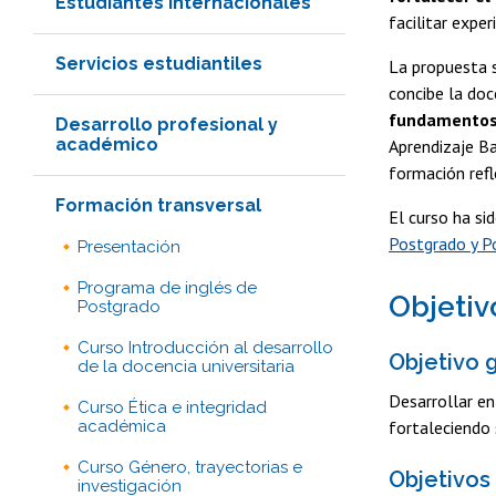
Estudiantes internacionales
facilitar expe
Servicios estudiantiles
La propuesta 
concibe la doc
fundamentos t
Desarrollo profesional y
académico
Aprendizaje Ba
formación refl
Formación transversal
El curso ha si
Postgrado y P
Presentación
Programa de inglés de
Objetiv
Postgrado
Curso Introducción al desarrollo
Objetivo 
de la docencia universitaria
Desarrollar en
Curso Ética e integridad
académica
fortaleciendo
Curso Género, trayectorias e
Objetivos
investigación