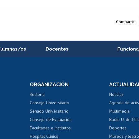
Compartir:
alumnas/os
Docentes
Funciona
Postulación a concursos
Cursos inte
internos de investigación
capacitació
e asignaturas
Consulta a bases de datos
Bienestar d
 de notas
ORGANIZACIÓN
ACTUALIDA
Perfeccionamiento
Portal de m
 regular
Editar Portafolio Académico
Certificado
Rectoría
Noticias
tal
Evaluación docente
Certificado
Consejo Universitario
Agenda de acti
dito alumnos
honorarios
Calificación académica
Senado Universitario
Multimedia
dito exalumnos
Gestión de 
Consejo de Evaluación
Radio U. de Chi
Postulación al AUCAI
y grados
Editar pági
Facultades e institutos
Deportes
Hospital Clínico
Museos y teatr