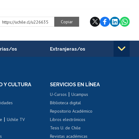
Copiar
https://uchile.cl/u226635
rias/os
Extranjeras/os
rnos de
Revalidación y reconocimiento
n
de títulos
el personal
Postulación al Programa de
Movilidad Estudiantil
D Y CULTURA
SERVICIOS EN LÍNEA
ovilidad interna
Inscripción de asignaturas
|
 de renta
U-Cursos
Ucampus
Cursos de español
 de renta
vidades
Biblioteca digital
Repositorio Académico
correo uchile
|
le
Uchile TV
Libros electrónicos
nas blancas
Tesis U. de Chile
os
Revistas académicas