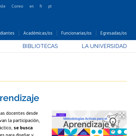
hile
Correo
en
fr
pt
Artes
Cs. Agronómicas
diantes
Académicas/os
Funcionarias/os
Egresadas/os
Cs. Forestales y Conservación
BIBLIOTECAS
LA UNIVERSIDAD
Cs. Sociales
Comunicación e Imagen
Economía y Negocios
Gobierno
Odontología
rendizaje
Estudios Internacionales
Bachillerato
icas docentes desde
Hospital Clínico
an la participación,
áctico,
se busca
es para diseñar y