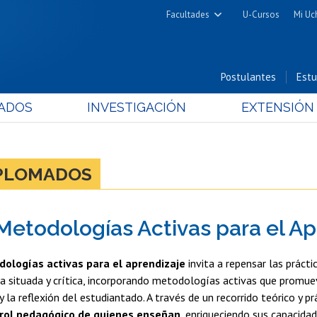
Facultades
U-Cursos
Mi Uc
Arquitectura y Urbanismo
Ciencias
Postulantes
Estu
Cs. Físicas y Matemáticas
ADOS
INVESTIGACIÓN
EXTENSIÓN
Cs. Químicas y Farmacéuticas
Cs. Veterinarias y Pecuarias
Derecho
IPLOMADOS
Filosofía y Humanidades
Medicina
Metodologías Activas para el Ap
Estudios Avanzados en Educación
Nutrición y Tecnología de
ologías activas para el aprendizaje
invita a repensar las práct
Alimentos
a situada y crítica, incorporando metodologías activas que promuev
 la reflexión del estudiantado. A través de un recorrido teórico y pr
l rol pedagógico de quienes enseñan,
enriqueciendo sus capacidad