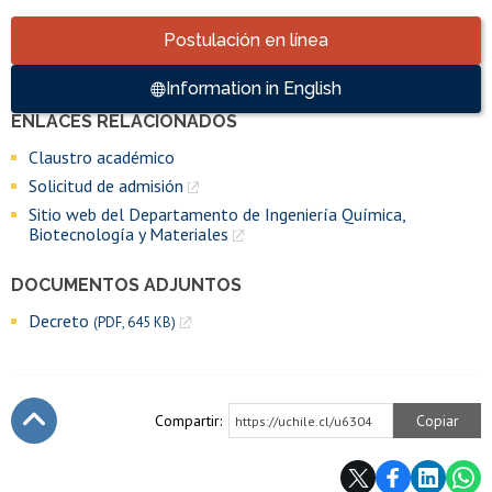
Accesos directos
Postulación en línea
Information in English
ENLACES RELACIONADOS
Enlaces y documentos de interés
Claustro académico
Solicitud de admisión
Sitio web del Departamento de Ingeniería Química,
Biotecnología y Materiales
DOCUMENTOS ADJUNTOS
Decreto
(PDF, 645 KB)
Compartir:
Copiar
https://uchile.cl/u6304
Subir