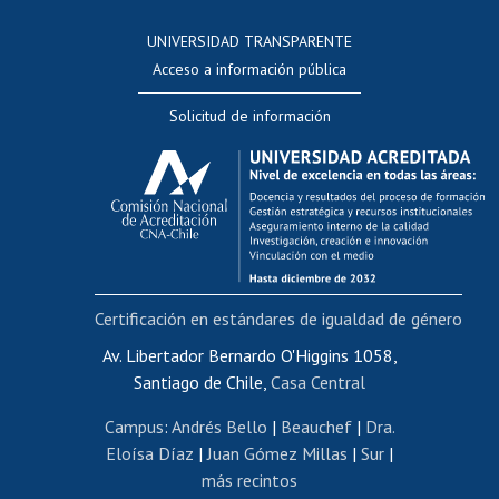
Consulta a bases de datos
UNIVERSIDAD TRANSPARENTE
Perfeccionamiento
Acceso a información pública
Editar Portafolio Académico
Solicitud de información
Evaluación docente
Calificación académica
Postulación al AUCAI
Funcionarias/os
Cursos internos de capacitación
Bienestar del personal
Certificación en estándares de igualdad de género
Portal de movilidad interna
Certificado de renta
Av. Libertador Bernardo O'Higgins 1058,
Santiago de Chile,
Casa Central
Certificado de renta honorarios
Gestión de correo uchile
Campus
:
Andrés Bello
|
Beauchef
|
Dra.
Editar páginas blancas
Eloísa Díaz
|
Juan Gómez Millas
|
Sur
|
más recintos
Extranjeras/os