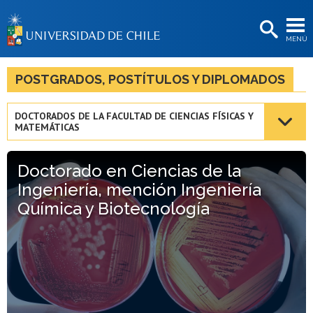
EXTENSIÓN
MENÚ
BIBLIOTECAS
LA UNIVERSIDAD
POSTGRADOS, POSTÍTULOS Y DIPLOMADOS
Postulantes
DOCTORADOS DE LA FACULTAD DE CIENCIAS FÍSICAS Y
MATEMÁTICAS
Estudiantes
Académicas/os
Doctorado en Ciencias de la
Ingeniería, mención Ingeniería
Funcionarias/os
Química y Biotecnología
Egresadas/os